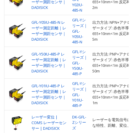
ーザー測距センサ｜
655+10nm<1m 反応時間:
Y02IU-
DADISICK
2m
485-N
GFL-Yシ
GFL-Y05IU-485-N レ
出力方法: NPN+アナログ
リーズ｜
ーザー測定距離｜レ
ザータイプ: 赤色半導体
GFL-
ーザー測距センサ｜
655+10nm<1m 反応時間:
Y05IU-
DADISICK
5m
485-N
GFL-Yシ
GFL-Y50IU-485-P レ
出力方法: PNP+アナログ+
リーズ｜
ーザー測定距離｜レ
ザータイプ: 赤色半導体
GFL-
ーザー測距センサ｜
655+10nm<1m 反応時間:
Y50IU-
DADISICK
50m
485-P
GFL-Yシ
GFL-Y01IU-485-P レ
出力方法: PNP+アナログ+
リーズ｜
ーザー測定距離｜レ
ザータイプ: 赤色半導体
GFL-
ーザー測距センサ｜
655+10nm<1m 反応時間:
Y01IU-
DADISICK
1m
485-P
レーザー変位 |
DK-GFL-
レーザーを電気信号に
Zシリー
COMS レーザーセン
な特性、距離、変位、
ズ
サー | DADISICK