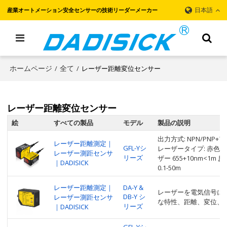
日本語
産業オートメーション安全センサーの技術リーダーメーカー
ホームページ
全て
レーザー距離変位センサー
/
/
レーザー距離変位センサー
絵
すべての製品
モデル
製品の説明
出力方式: NPN/PNP+ア
レーザー距離測定｜
GFL-Yシ
レーザータイプ: 赤色半
レーザー測距センサ
リーズ
ザー 655+10nm<1m 反
｜DADISICK
0.1-50m
レーザー距離測定｜
DA-Y &
レーザーを電気信号に
DB-Y シ
レーザー測距センサ
な特性、距離、変位、
リーズ
｜DADISICK