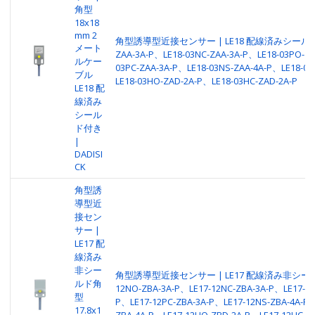
角型
18x18
mm 2
角型誘導型近接センサー | LE18 配線済みシールド | 
メート
ZAA-3A-P、LE18-03NC-ZAA-3A-P、LE18-03PO-ZA
ルケー
03PC-ZAA-3A-P、LE18-03NS-ZAA-4A-P、LE18-03
ブル
LE18-03HO-ZAD-2A-P、LE18-03HC-ZAD-2A-P
LE18 配
線済み
シール
ド付き
|
DADISI
CK
角型誘
導型近
接セン
サー |
LE17 配
線済み
非シー
角型誘導型近接センサー | LE17 配線済み非シールド 
ルド角
12NO-ZBA-3A-P、LE17-12NC-ZBA-3A-P、LE17-12
型
P、LE17-12PC-ZBA-3A-P、LE17-12NS-ZBA-4A-P、
17.8x1
ZBA-4A-P、LE17-12HO-ZBD-2A-P、LE17-12HC-Z