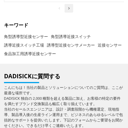
キーワード
角型誘導型近接センサー
角型誘導近接スイッチ
誘導近接スイッチ工場
誘導型近接センサメーカー
近接センサー
食品加工用誘導近接センサー
DADISICKに質問する
こんにちは！当社の製品とソリューションについてのご質問は、ここが
最適な場所です。
DADISICK 独自の 2,000 種類を超える製品に加え、お客様の特定の要件
を満たすブランド交換製品も幅広く取り揃えています。
当社のセールスエンジニアは、設計・調査段階から機種選定、現地指
導、製品導入後の生産ライン運用まで、ビジネスのあらゆるレベルで包
括的なサポートを提供いたします。下記のフォームからご要望をお聞か
せください。できるだけ早くご連絡いたします。