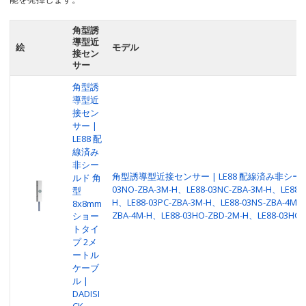
角型誘
導型近
絵
モデル
接セン
サー
角型誘
導型近
接セン
サー |
LE88 配
線済み
非シー
角型誘導型近接センサー | LE88 配線済み非シールド 
ルド 角
03NO-ZBA-3M-H、LE88-03NC-ZBA-3M-H、LE88-0
型
H、LE88-03PC-ZBA-3M-H、LE88-03NS-ZBA-4M-H
8x8mm
ZBA-4M-H、LE88-03HO-ZBD-2M-H、LE88-03HC-
ショー
トタイ
プ 2メ
ートル
ケーブ
ル |
DADISI
CK