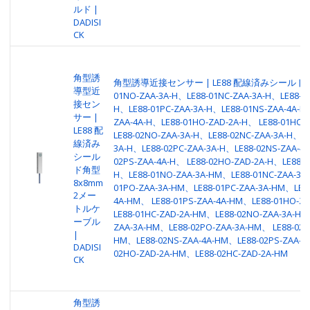
ルド |
DADISI
CK
角型誘
角型誘導近接センサー | LE88 配線済みシールド付き 
導型近
01NO-ZAA-3A-H、LE88-01NC-ZAA-3A-H、LE88-01
接セン
H、LE88-01PC-ZAA-3A-H、LE88-01NS-ZAA-4A-H
サー |
ZAA-4A-H、LE88-01HO-ZAD-2A-H、 LE88-01HC-
LE88 配
LE88-02NO-ZAA-3A-H、LE88-02NC-ZAA-3A-H、LE
線済み
3A-H、LE88-02PC-ZAA-3A-H、LE88-02NS-ZAA-4A
シール
02PS-ZAA-4A-H、 LE88-02HO-ZAD-2A-H、LE88-0
ド角型
H、LE88-01NO-ZAA-3A-HM、LE88-01NC-ZAA-3A
8x8mm
01PO-ZAA-3A-HM、LE88-01PC-ZAA-3A-HM、LE88
2メー
4A-HM、 LE88-01PS-ZAA-4A-HM、LE88-01HO-Z
トルケ
LE88-01HC-ZAD-2A-HM、LE88-02NO-ZAA-3A-HM
ーブル
ZAA-3A-HM、LE88-02PO-ZAA-3A-HM、 LE88-02P
|
HM、LE88-02NS-ZAA-4A-HM、LE88-02PS-ZAA-4
DADISI
02HO-ZAD-2A-HM、LE88-02HC-ZAD-2A-HM
CK
角型誘