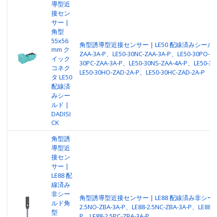
導型近
接セン
サー |
角型
55x56
角型誘導型近接センサー | LE50 配線済みシールド | 
mm ク
ZAA-3A-P、LE50-30NC-ZAA-3A-P、LE50-30PO-ZA
イック
30PC-ZAA-3A-P、LE50-30NS-ZAA-4A-P、LE50-30
コネク
LE50-30HO-ZAD-2A-P、LE50-30HC-ZAD-2A-P
タ LE50
配線済
みシー
ルド |
DADISI
CK
角型誘
導型近
接セン
サー |
LE88 配
線済み
非シー
角型誘導型近接センサー | LE88 配線済み非シールド 
ルド角
2.5NO-ZBA-3A-P、LE88-2.5NC-ZBA-3A-P、LE88-2
型
P、LE88-2.5PC-ZBA-3A-P