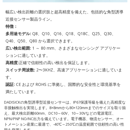
幅広い検出距離の選択肢と超高精度を備えた、包括的な角型誘導
近接センサー製品ライン。
特徴：
多用途モデル:
Q8、Q10、Q16、Q18、Q18C、Q25、Q30、
Q40、Q50、Q80 から選択できます。
広い検出範囲:
1 ～ 80 mm、さまざまなセンシング アプリケー
ションに適しています。
高精度:
正確で信頼性の高い検出を保証します。
スイッチ周波数:
2〜3KHZ、高速アプリケーションに適していま
す。
認証:
CE および ROHS に準拠し、国際的な安全性と環境基準を
満たしています。
DADISICKの角型誘導型近接センサーは、IP67保護等級を備えた高精度な
非接触検出を実現します。8×8mmから80×120mmまでのサイズを取り揃
え、最大検出距離60mm、DC10～60V、10～30Vなどの電源電圧、
NPN/PNP NO/NC出力を備えています。電子機器、物流センサー、オー
トメーション産業に最適で、-40℃～250℃の温度範囲で信頼性の高い性
能を発揮します。