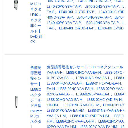
30NO-YBA-TA-P、LE40-30NC-YBA-TA-P、LE40-3
M12コ
LE40-30PC-YBA-TA-P、LE40-30NS-YBA-TA-P、LE4
ネクタ
TA-P、 LE40-30HO-YBD-TA-P、 LE40-30HC-YBD-
LE40コ
40NO-YBA-TA-P、LE40-40NC-YBA-TA-P、LE40-4
ネクタ
LE40-40PC-YBA-TA-P、LE40-40NS-YBA-TA-P、LE4
非シー
TA-P、 LE40-40HO-YBD-TA-P、LE40-40HC-YBD-T
ルド |
DADISI
CK
角型誘導近接センサー | LE88 コネクタ シールド | L
角型誘
YAA-EA-H、LE88-01NC-YAA-EA-H、LE88-01PO-YA
導型近
01PC-YAA-EA-H、LE88-01NS-YAA-EA-H、LE88-01
接セン
LE88-01HO-YAD-EA-H、LE88-01HC-YAD-EA-H、LE
サー |
EA-H、LE88-02NC-YAA-EA-H、LE88-02PO-YAA-EA
LE88コ
02PC-YAA-EA-H、LE88-02NS-YAA-EA-H、LE88-02
ネクタ
LE88-02HO-YAD-EA-H、 LE88-02HC-YAD-EA-H、L
シール
EA-HM、LE88-01NC-YAA-EA-HM、LE88-01PO-YA
ド角型
LE88-01PC-YAA-EA-HM、LE88-01NS-YAA-EA-HM、
8x8mm
YAA-EA-HM、 LE88-01HO-YAD-EA-HM、LE88-01H
M8コ
HM、LE88-02NO-YAA-EA-HM、LE88-02NC-YAA-E
ネクタ
02PO-YAA-EA-HM、LE88-02PC-YAA-EA-HM、LE88
|