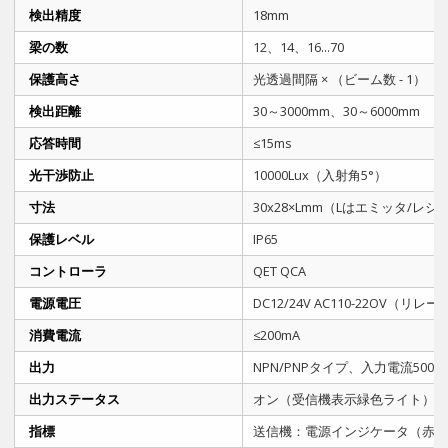
検出精度
18mm
梁の数
12、14、16...70
保護高さ
光透過間隔 × （ビーム数 - 1）
検出距離
30～3000mm、30～6000mm
応答時間
≤15ms
光干渉防止
10000Lux（入射角5°）
寸法
30x28×Lmm（Lはエミッタ/レ
保護レベル
IP65
コントローラ
QET QCA
電源電圧
DC12/24V AC110-22OV（リレ
消費電流
≤200mA
出力
NPN/PNPタイプ、入力電流50
出力ステータス
オン（受信機表示緑色ライト）
指標
送信機：電源インジケータ（赤）