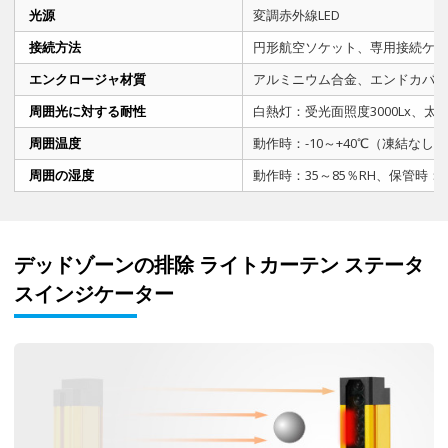
光源
変調赤外線LED
接続方法
円形航空ソケット、専用接続ケー
エンクロージャ材質
アルミニウム合金、エンドカバー
周囲光に対する耐性
白熱灯：受光面照度3000Lx、太陽
周囲温度
動作時：-10～+40℃（凍結なし）
周囲の湿度
動作時：35～85％RH、保管時：3
デッドゾーンの排除 ライトカーテン ステータ
スインジケーター