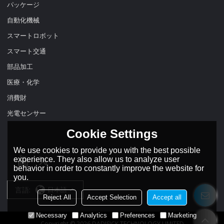
パッケージ
自動化機械
スマートロボット
スマート交通
部品加工
医療・化学
消費財
光電センサー
Cookie Settings
We use cookies to provide you with the best possible
experience. They also allow us to analyze user
behavior in order to constantly improve the website for
you.
言語:
日本語
Reject All
Accept Selection
Accept all
Necessary
Analytics
Preferences
Marketing
Copyright © 2026
DADISICK TECHNOLOGY LIMITED