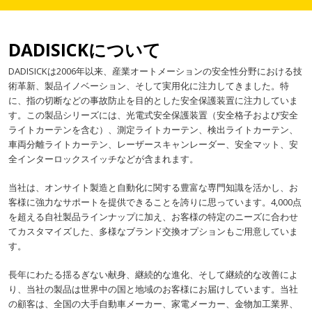
DADISICKについて
DADISICKは2006年以来、産業オートメーションの安全性分野における技
術革新、製品イノベーション、そして実用化に注力してきました。特
に、指の切断などの事故防止を目的とした安全保護装置に注力していま
す。この製品シリーズには、光電式安全保護装置（安全格子および安全
ライトカーテンを含む）、測定ライトカーテン、検出ライトカーテン、
車両分離ライトカーテン、レーザースキャンレーダー、安全マット、安
全インターロックスイッチなどが含まれます。
当社は、オンサイト製造と自動化に関する豊富な専門知識を活かし、お
客様に強力なサポートを提供できることを誇りに思っています。4,000点
を超える自社製品ラインナップに加え、お客様の特定のニーズに合わせ
てカスタマイズした、多様なブランド交換オプションもご用意していま
す。
長年にわたる揺るぎない献身、継続的な進化、そして継続的な改善によ
り、当社の製品は世界中の国と地域のお客様にお届けしています。当社
の顧客は、全国の大手自動車メーカー、家電メーカー、金物加工業界、