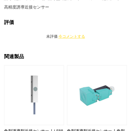
高精度誘導近接センサー
評価
未評価
今コメントする
関連製品
角型誘導型近接センサー | LE88
角型誘導型近接センサー | 角型