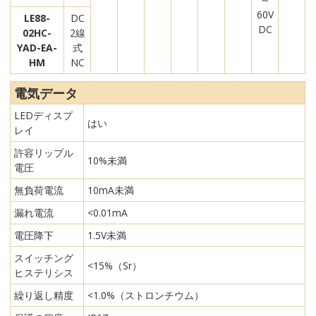
60V
LE88-
DC
DC
02HC-
2線
YAD-EA-
式
HM
NC
電気データ
LEDディスプ
はい
レイ
許容リップル
10%未満
電圧
無負荷電流
10mA未満
漏れ電流
<0.01mA
電圧降下
1.5V未満
スイッチング
<15%（Sr）
ヒステリシス
繰り返し精度
<1.0%（ストロンチウム）