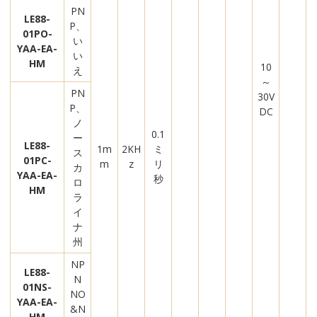
PN
LE88-
P、
01PO-
い
YAA-EA-
い
HM
10
え
～
PN
30V
P、
DC
ノ
0.1
ー
LE88-
1m
2KH
ミ
ス
01PC-
m
z
リ
カ
YAA-EA-
秒
ロ
HM
ラ
イ
ナ
州
NP
LE88-
N
01NS-
NO
YAA-EA-
&N
HM