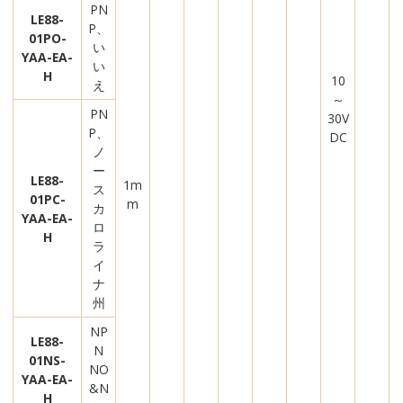
PN
LE88-
P、
01PO-
い
YAA-EA-
い
H
10
え
～
PN
30V
P、
DC
ノ
ー
LE88-
1m
ス
01PC-
m
カ
YAA-EA-
ロ
H
ラ
イ
ナ
州
NP
LE88-
N
01NS-
NO
YAA-EA-
&N
H