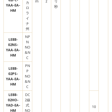
m
z
リ
カ
YAA-EA-
秒
ロ
HM
ラ
イ
ナ
州
NP
LE88-
N
02NS-
NO
YAA-EA-
&N
HM
C
PN
LE88-
P
02PS-
NO
YAA-EA-
&N
HM
C
LE88-
DC
02HO-
2線
YAD-EA-
式
10
HM
NO
～