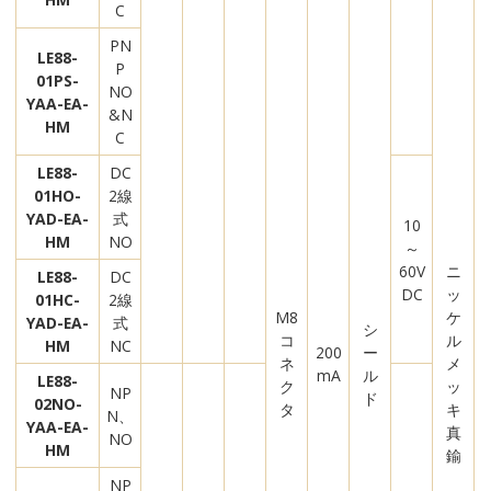
C
PN
LE88-
P
01PS-
NO
YAA-EA-
&N
HM
C
LE88-
DC
01HO-
2線
YAD-EA-
式
10
HM
NO
～
60V
ニ
LE88-
DC
DC
ッ
01HC-
2線
M8
ケ
YAD-EA-
式
シ
コ
ル
HM
NC
200
ー
ネ
メ
mA
ル
LE88-
ク
ッ
NP
ド
02NO-
タ
キ
N、
YAA-EA-
真
NO
HM
鍮
NP