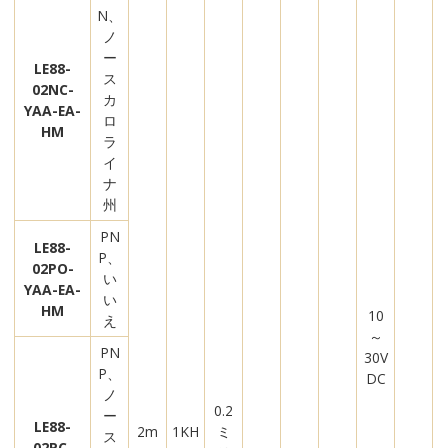
N、
ノ
ー
LE88-
ス
02NC-
カ
YAA-EA-
ロ
HM
ラ
イ
ナ
州
PN
LE88-
P、
02PO-
い
YAA-EA-
い
HM
10
え
～
PN
30V
P、
DC
ノ
0.2
ー
LE88-
2m
1KH
ミ
ス
02PC-