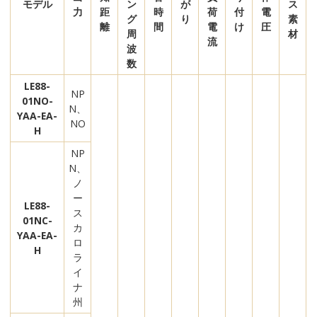
モデル
ン
が
ス
力
距
時
荷
付
電
グ
り
素
離
間
電
け
圧
周
材
流
波
数
LE88-
NP
01NO-
N、
YAA-EA-
NO
H
NP
N、
ノ
ー
LE88-
ス
01NC-
カ
YAA-EA-
ロ
H
ラ
イ
ナ
州