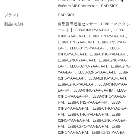
8x8mm M8 Connector | DADISICK
ブランド
DADISICK
製品の規格
角型誘導近接センサー | LE88 コネクタ シ
ールド | LE88-01NO-YAA-EA-H、LE88-
01NC-YAA-EA-H、LE88-01PO-YAA-EA-H、
LE88-01PC-YAA-EA-H、LE88-01NS-YAA-
EA-H、LE88-01PS-YAA-EA-H、LE88-
01HO-YAD-EA-H、LE88-01HC-YAD-EA-H、
LE88-02NO-YAA-EA-H、LE88-02NC-YAA-
EA-H、LE88-02PO-YAA-EA-H、LE88-02PC-
YAA-EA-H、LE88-02NS-YAA-EA-H、LE88-
02PS-YAA-EA-H、LE88-02HO-YAD-EA-H、
LE88-02HC-YAD-EA-H、LE88-01NO-YAA-
EA-HM、LE88-01NC-YAA-EA-HM、LE88-
01PO-YAA-EA-HM、LE88-01PC-YAA-EA-
HM、LE88-01NS-YAA-EA-HM、LE88-
01PS-YAA-EA-HM、 LE88-01HO-YAD-EA-
HM、LE88-01HC-YAD-EA-HM、LE88-
02NO-YAA-EA-HM、LE88-02NC-YAA-EA-
HM、LE88-02PO-YAA-EA-HM、LE88-
02PC-YAA-EA-HM、LE88-02NS-YAA-EA-