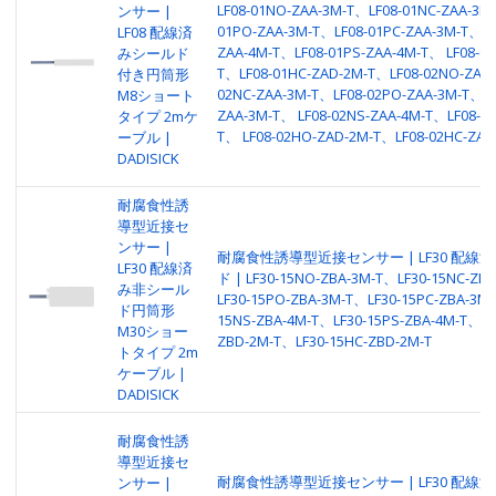
LF08-01NO-ZAA-3M-T、LF08-01NC-ZAA-3M
ンサー |
01PO-ZAA-3M-T、LF08-01PC-ZAA-3M-T、LF
LF08 配線済
ZAA-4M-T、LF08-01PS-ZAA-4M-T、 LF08-0
みシールド
T、LF08-01HC-ZAD-2M-T、LF08-02NO-ZAA-
付き円筒形
02NC-ZAA-3M-T、LF08-02PO-ZAA-3M-T、LF
M8ショート
ZAA-3M-T、 LF08-02NS-ZAA-4M-T、LF08-02
タイプ 2mケ
T、 LF08-02HO-ZAD-2M-T、LF08-02HC-ZAD
ーブル |
DADISICK
耐腐食性誘
導型近接セ
ンサー |
耐腐食性誘導型近接センサー | LF30 配線
LF30 配線済
ド | LF30-15NO-ZBA-3M-T、LF30-15NC-ZB
み非シール
LF30-15PO-ZBA-3M-T、LF30-15PC-ZBA-3M-
ド円筒形
15NS-ZBA-4M-T、LF30-15PS-ZBA-4M-T、LF
M30ショー
ZBD-2M-T、LF30-15HC-ZBD-2M-T
トタイプ 2m
ケーブル |
DADISICK
耐腐食性誘
導型近接セ
耐腐食性誘導型近接センサー | LF30 配線済
ンサー |