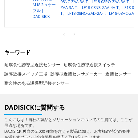
08NC-ZAA-3A-T、LF18-08PO-ZAA-3A-T、LF1
M18 2m ケー
ZAA-3A-T、 LF18-08NS-ZAA-4A-T、LF18-08P
ブル |
T、 LF18-08HO-ZAD-2A-T、LF18-08HC-ZAD-
DADISICK
キーワード
耐腐食性誘導型近接センサー
耐腐食性誘導近接スイッチ
誘導近接スイッチ工場
誘導型近接センサメーカー
近接センサー
耐久性のある誘導型近接センサー
DADISICKに質問する
こんにちは！当社の製品とソリューションについてのご質問は、ここが
最適な場所です。
DADISICK 独自の 2,000 種類を超える製品に加え、お客様の特定の要件
を満たすブランド交換製品も幅広く取り揃えています。