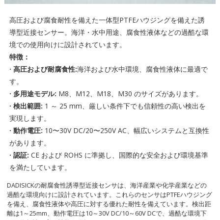
高圧および腐食耐性を備えた一体型PTFEハウジングを備えた誘
導型近接センサー。海洋・水中用途、腐食性液体などの過酷な環
境での使用向けに設計されています。
特徴：
· 高圧および耐腐食性:
海洋および水中環境、腐食性液体に最適で
す。
· 多用途モデル:
M8、M12、M18、M30 のサイズがあります。
· 検出範囲:
1 ～ 25 mm、厳しい条件下でも信頼性の高い検出を
実現します。
· 動作電圧:
10〜30V DC/20〜250V AC、幅広いシステムと互換性
があります。
· 認証:
CE および ROHS に準拠し、国際的な安全および環境基準
を満たしています。
DADISICKの耐腐食性誘導型近接センサは、海洋産業や化学産業などの
過酷な環境向けに設計されています。これらのセンサはPTFEハウジング
を備え、腐食性液体や高圧に対する優れた耐性を備えています。検出距
離は1～25mm、動作電圧は10～30V DC/10～60V DCで、過酷な環境下