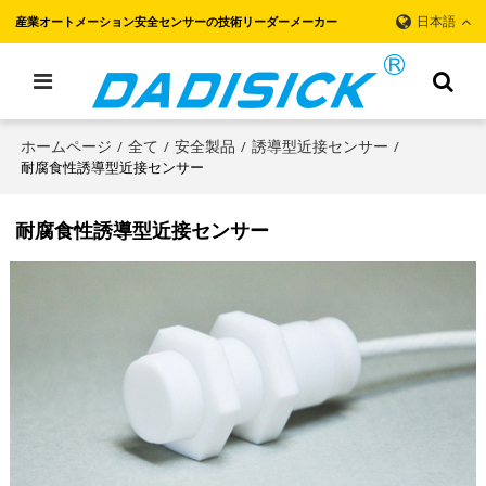
日本語
産業オートメーション安全センサーの技術リーダーメーカー
ホームページ
全て
安全製品
誘導型近接センサー
/
/
/
/
耐腐食性誘導型近接センサー
耐腐食性誘導型近接センサー