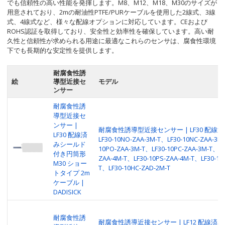
でも信頼性の高い性能を発揮します。M8、M12、M18、M30のサイズが
用意されており、2mの耐油性PTFE/PURケーブルを使用した2線式、3線
式、4線式など、様々な配線オプションに対応しています。CEおよび
ROHS認証を取得しており、安全性と効率性を確保しています。高い耐
久性と信頼性が求められる用途に最適なこれらのセンサは、腐食性環境
下でも長期的な安定性を提供します。
耐腐食性誘
絵
導型近接セ
モデル
ンサー
耐腐食性誘
導型近接セ
ンサー |
耐腐食性誘導型近接センサー | LF30 配線済
LF30 配線済
LF30-10NO-ZAA-3M-T、LF30-10NC-ZAA-3M
みシールド
10PO-ZAA-3M-T、LF30-10PC-ZAA-3M-T、LF
付き円筒形
ZAA-4M-T、LF30-10PS-ZAA-4M-T、LF30-10
M30 ショー
T、LF30-10HC-ZAD-2M-T
トタイプ 2m
ケーブル |
DADISICK
耐腐食性誘
耐腐食性誘導近接センサー | LF12 配線済み