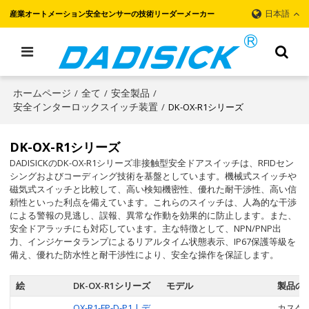
日本語
産業オートメーション安全センサーの技術リーダーメーカー
ホームページ
全て
安全製品
/
/
/
安全インターロックスイッチ装置
DK-OX-R1シリーズ
/
DK-OX-R1シリーズ
DADISICKのDK-OX-R1シリーズ非接触型安全ドアスイッチは、RFIDセン
シングおよびコーディング技術を基盤としています。機械式スイッチや
磁気式スイッチと比較して、高い検知機密性、優れた耐干渉性、高い信
頼性といった利点を備えています。これらのスイッチは、人為的な干渉
による警報の見逃し、誤報、異常な作動を効果的に防止します。また、
安全ドアラッチにも対応しています。主な特徴として、NPN/PNP出
力、インジケータランプによるリアルタイム状態表示、IP67保護等級を
備え、優れた防水性と耐干渉性により、安全な操作を保証します。
絵
DK-OX-R1シリーズ
モデル
製品の
OX-R1-FP-D-P1 | デ
カスケ