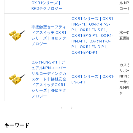
OX-R1シリーズ |
ル NP
RFIDテクノロジー
コード
OX-R1 シリーズ | OX-R1-
FN-S-P1、OX-R1-FP-S-
非接触型セーフティ
P1、OX-R1-EN-S-P1、
ドアスイッチ OX-R1
水平距離
OX-R1-EP-S-P1、OX-R1-
シリーズ | RFIDテク
直距離
FN-D-P1、OX-R1-FP-D-
ノロジー
P1、OX-R1-EN-D-P1、
OX-R1-EP-D-P1
OX-R1-EN-S-P1 | デ
カスケ
ュアルNPNユニバー
サポー
サルコーディングカ
NPN
OX-R1 シリーズ | OX-R1-
スケード非接触安全
ーサル
EN-S-P1
ドアスイッチOX-R1
ルNP
シリーズ | RFIDテク
き
ノロジー
キーワード