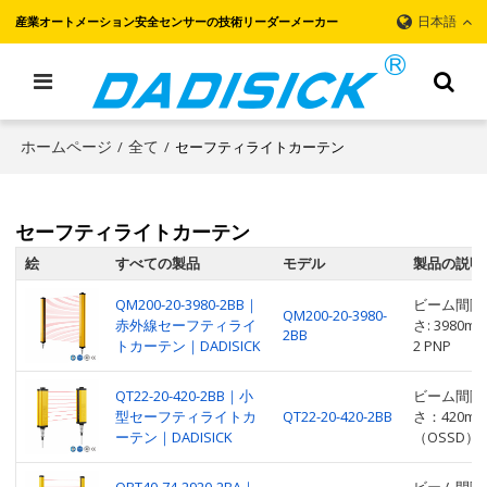
日本語
産業オートメーション安全センサーの技術リーダーメーカー
ホームページ
全て
セーフティライトカーテン
/
/
セーフティライトカーテン
絵
すべての製品
モデル
製品の説明
QM200-20-3980-2BB｜
ビーム間隔: 
QM200-20-3980-
赤外線セーフティライ
さ: 3980
2BB
トカーテン｜DADISICK
2 PNP
QT22-20-420-2BB｜小
ビーム間隔：
型セーフティライトカ
QT22-20-420-2BB
さ：420m
ーテン｜DADISICK
（OSSD）：