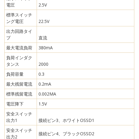
電圧
2.5V
標準スイッチ
ング電圧
22.5V
出力回路タイ
プ
直流
最大電流負荷
380mA
負荷インダク
タンス
2000
負荷容量
0.3
最大残留電流
0.2mA
標準残留電流
0.002MA
電圧降下
1.5V
安全スイッチ
出力1
接続ピン3、ホワイトOSSD1
安全スイッチ
接続ピン4、ブラックOSSD2
出力2