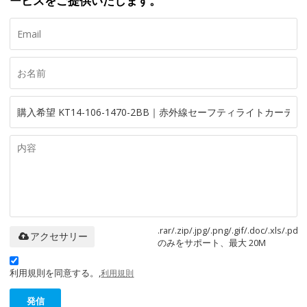
ービスをご提供いたします。
.rar/.zip/.jpg/.png/.gif/.doc/.xls/.pdf
アクセサリー
のみをサポート、最大 20M
利用規則を同意する。,
利用規則
発信