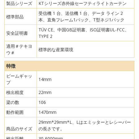
製品シリーズ
KTシリーズ赤外線セーフティライトカーテン
受信機 1 台、送信機 1 台、データ ライン 2
標準部品
本、直角フレーム1パック、T型ネジ1パック
TÜV CE、中国GB証明書、ISO証明書UL-FCC、
安全証明書
TYPE 2
適用＃テキヨ
標準的な産業環境
ウ＃
特徴
ビームギャッ
14mm
プ
検出精度
22mm
梁の数
106
動作範囲
1470mm
29mm*29mm*L、Lはエミッターとレシーバー
商品のサイズ
の長さです。
検出距離
30-6000mm