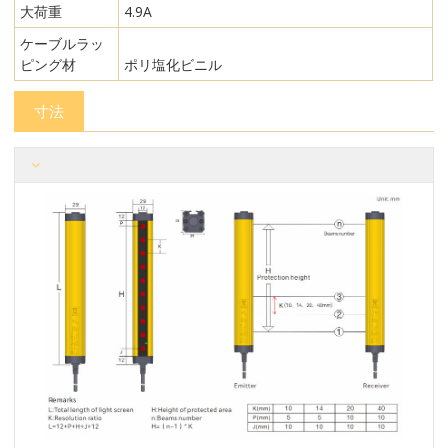
大荷重
4.9A
ケーブルラッ
ピング材
ポリ塩化ビニル
寸法