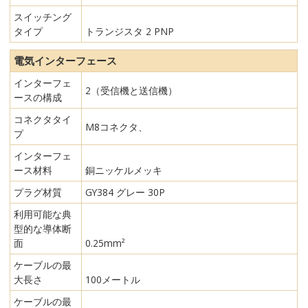
スイッチング
タイプ
トランジスタ 2 PNP
電気インターフェース
インターフェ
2（受信機と送信機）
ースの構成
コネクタタイ
M8コネクタ、
プ
インターフェ
ース材料
銅ニッケルメッキ
プラグ材質
GY384 グレー 30P
利用可能な典
型的な導体断
面
0.25mm²
ケーブルの最
大長さ
100メートル
ケーブルの最