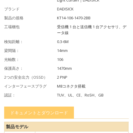
ブランド
DADISICK
製品の規格
KT14-106-1470-2BB
工場梱包
受信機 1 台と送信機 1 台アクセサリ、デ
ータ線
検知距離：
0.3-6M
梁間隔：
14mm
光軸数：
106
保護高さ：
1470mm
2つの安全出力（OSSD）
2 PNP
インターフェースプラグ
M8コネクタ搭載
認証：
TUV、UL、CE、RoSH、GB
ドキュメントとダウンロード
製品モデル