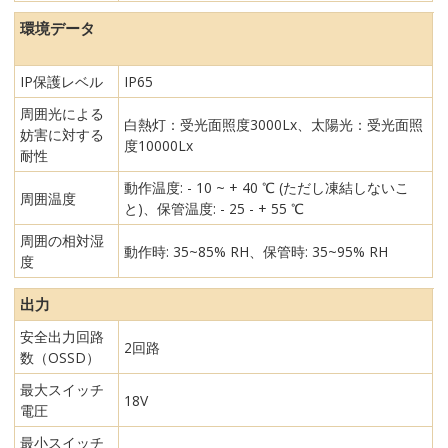
環境データ
IP保護レベル
IP65
周囲光による
白熱灯：受光面照度3000Lx、太陽光：受光面照
妨害に対する
度10000Lx
耐性
動作温度: - 10 ~ + 40 ℃ (ただし凍結しないこ
周囲温度
と)、保管温度: - 25 - + 55 ℃
周囲の相対湿
動作時: 35~85% RH、保管時: 35~95% RH
度
出力
安全出力回路
2回路
数（OSSD）
最大スイッチ
18V
電圧
最小スイッチ