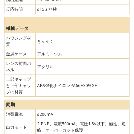
反応時間
≤15ミリ秒
機械データ
ハウジング材
きんぞく
質
金属ケース
アルミニウム
レンズ前面パ
アクリル
ネル
上部キャップ
と下部キャッ
ABS強化ナイロンPA66+30%GF
プの材質
同期
消費電流
≤200mA
2 PNP、電流500mA、電圧1.5V以下、極性、短
出力モード
絡、オーバーカット保護