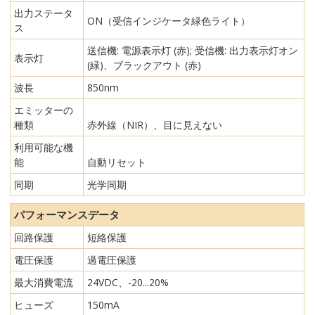
出力ステータ
ON（受信インジケータ緑色ライト）
ス
送信機: 電源表示灯 (赤); 受信機: 出力表示灯オン
表示灯
(緑)、ブラックアウト (赤)
波長
850nm
エミッターの
種類
赤外線（NIR）、目に見えない
利用可能な機
能
自動リセット
同期
光学同期
パフォーマンスデータ
回路保護
短絡保護
電圧保護
過電圧保護
最大消費電流
24VDC、-20...20%
ヒューズ
150mA