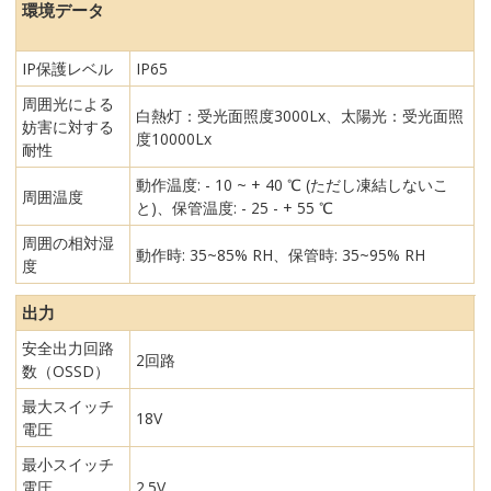
環境データ
IP保護レベル
IP65
周囲光による
白熱灯：受光面照度3000Lx、太陽光：受光面照
妨害に対する
度10000Lx
耐性
動作温度: - 10 ~ + 40 ℃ (ただし凍結しないこ
周囲温度
と)、保管温度: - 25 - + 55 ℃
周囲の相対湿
動作時: 35~85% RH、保管時: 35~95% RH
度
出力
安全出力回路
2回路
数（OSSD）
最大スイッチ
18V
電圧
最小スイッチ
電圧
2.5V