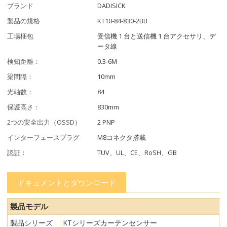
ブランド
DADISICK
製品の規格
KT10-84-830-2BB
工場梱包
受信機 1 台と送信機 1 台アクセサリ、デ
ータ線
検知距離：
0.3-6M
梁間隔：
10mm
光軸数：
84
保護高さ：
830mm
2つの安全出力（OSSD）
2 PNP
インターフェースプラグ
M8コネクタ搭載
認証：
TUV、UL、CE、RoSH、GB
ドキュメントとダウンロード
製品モデル
製品シリーズ
KTシリーズカーテンセンサー