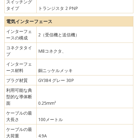
スイッチング
タイプ
トランジスタ 2 PNP
電気インターフェース
インターフェ
2（受信機と送信機）
ースの構成
コネクタタイ
M8コネクタ、
プ
インターフェ
ース材料
銅ニッケルメッキ
プラグ材質
GY384 グレー 30P
利用可能な典
型的な導体断
面
0.25mm²
ケーブルの最
大長さ
100メートル
ケーブルの最
大荷重
4.9A