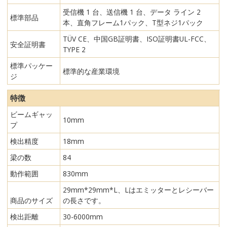
受信機 1 台、送信機 1 台、データ ライン 2
標準部品
本、直角フレーム1パック、T型ネジ1パック
TÜV CE、中国GB証明書、ISO証明書UL-FCC、
安全証明書
TYPE 2
標準パッケー
標準的な産業環境
ジ
特徴
ビームギャッ
10mm
プ
検出精度
18mm
梁の数
84
動作範囲
830mm
29mm*29mm*L、Lはエミッターとレシーバー
商品のサイズ
の長さです。
検出距離
30-6000mm