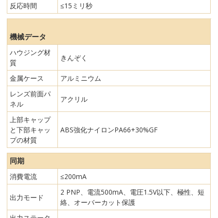
反応時間
≤15ミリ秒
機械データ
ハウジング材
きんぞく
質
金属ケース
アルミニウム
レンズ前面パ
アクリル
ネル
上部キャップ
と下部キャッ
ABS強化ナイロンPA66+30%GF
プの材質
同期
消費電流
≤200mA
2 PNP、電流500mA、電圧1.5V以下、極性、短
出力モード
絡、オーバーカット保護
出力ステータ