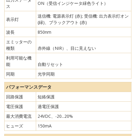
ON（受信インジケータ緑色ライト）
ス
送信機: 電源表示灯 (赤); 受信機: 出力表示灯オン
表示灯
(緑)、ブラックアウト (赤)
波長
850nm
エミッターの
種類
赤外線（NIR）、目に見えない
利用可能な機
能
自動リセット
同期
光学同期
パフォーマンスデータ
回路保護
短絡保護
電圧保護
過電圧保護
最大消費電流
24VDC、-20...20%
ヒューズ
150mA