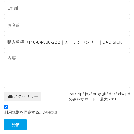
.rar/.zip/.jpg/.png/.gif/.doc/.xls/.pdf
アクセサリー
のみをサポート、最大 20M
利用規則を同意する。,
利用規則
発信