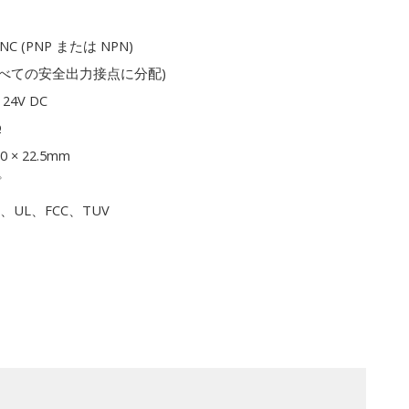
1NC (PNP または NPN)
 (すべての安全出力接点に分配)
 24V DC
Ω
00 × 22.5mm
プ
E、UL、FCC、TUV