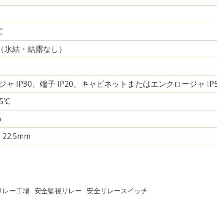
℃
85%（氷結・結露なし）
ャ IP30、端子 IP20、キャビネットまたはエンクロージャ IP
05℃
6
× 22.5mm
リレー工場
安全監視リレー
安全リレースイッチ