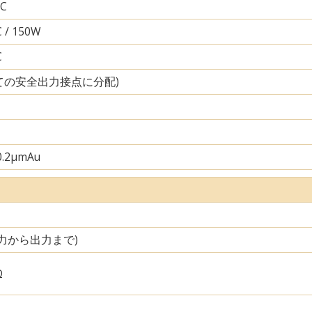
AC
C / 150W
C
すべての安全出力接点に分配)
0.2µmAu
(入力から出力まで)
Ω