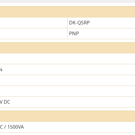
DK-QSRP
PNP
%
V DC
AC / 1500VA