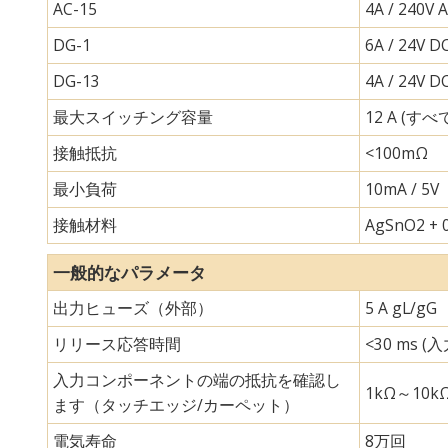
AC-15
4A / 240V 
DG-1
6A / 24V D
DG-13
4A / 24V D
最大スイッチング容量
12 A (
接触抵抗
<100mΩ
最小負荷
10mA / 5V
接触材料
AgSnO2 + 
一般的なパラメータ
出力ヒューズ（外部）
5 A gL/gG
リリース応答時間
<30 ms 
入力コンポーネントの端の抵抗を確認し
1kΩ～10k
ます（タッチエッジ/カーペット）
電気寿命
8万回