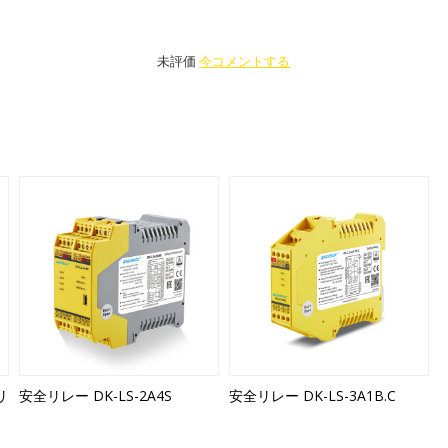
未評価
今コメントする
リ
安全リレー DK-LS-2A4S
安全リレー DK-LS-3A1B.C