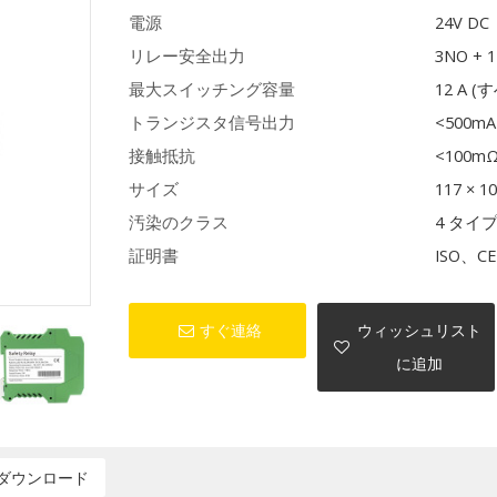
電源
24V DC
リレー安全出力
3NO + 
最大スイッチング容量
12 A
トランジスタ信号出力
<500mA
接触抵抗
<100m
サイズ
117 × 1
汚染のクラス
4 タイ
証明書
ISO、C
すぐ連絡
ウィッシュリスト
に追加
ダウンロード