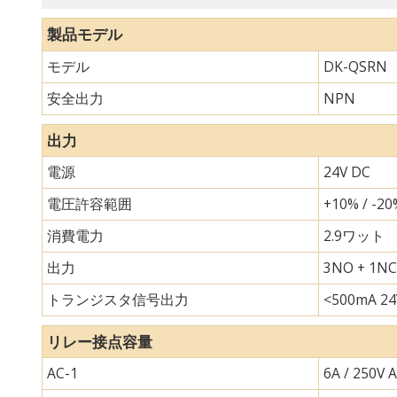
製品モデル
モデル
DK-QSRN
安全出力
NPN
出力
電源
24V DC
電圧許容範囲
+10% / -20
消費電力
2.9ワット
出力
3NO + 1NC
トランジスタ信号出力
<500mA 24
リレー接点容量
AC-1
6A / 250V 