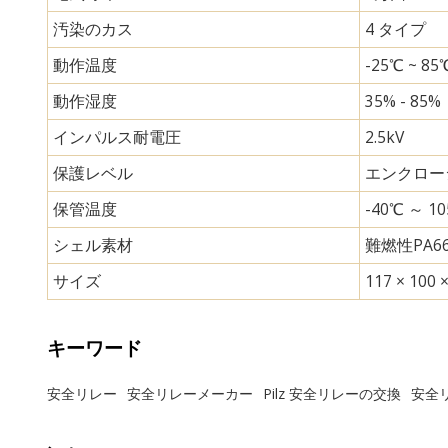
汚染のカス
4 タイプ
動作温度
-25℃ ~ 85
動作湿度
35% - 
インパルス耐電圧
2.5kV
保護レベル
エンクロージ
保管温度
-40℃ ～ 1
シェル素材
難燃性PA6
サイズ
117 × 100 
キーワード
安全リレー
安全リレーメーカー
Pilz 安全リレーの交換
安全