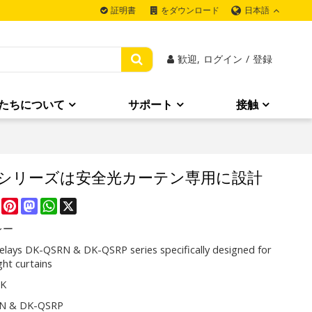
日本語
証明書
をダウンロード
歓迎,
ログイン
/
登録
たちについて
サポート
接触
-QSRPシリーズは安全光カーテン専用に設計
re
Facebook
Pinterest
Mastodon
WhatsApp
X
レー
Relays DK-QSRN & DK-QSRP series specifically designed for
ight curtains
CK
N & DK-QSRP