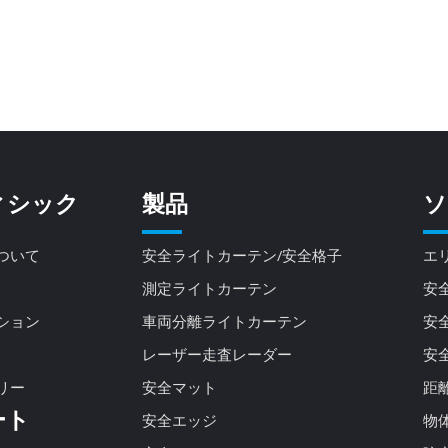
ィシック
製品
ソ
ついて
安全ライトカーテン/安全格子
エ
測定ライトカーテン
安
ション
車両分離ライトカーテン
安
レーザー走査レーダー
安
リー
安全マット
距
ート
安全エッジ
物