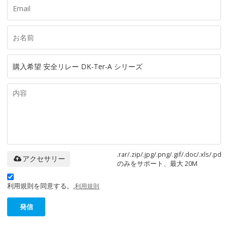
.rar/.zip/.jpg/.png/.gif/.doc/.xls/.pdf
アクセサリー
のみをサポート、最大 20M
利用規則を同意する。,
利用規則
発信