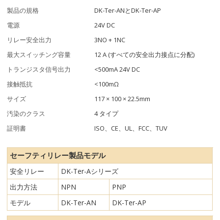
製品の規格
DK-Ter-ANとDK-Ter-AP
電源
24V DC
リレー安全出力
3NO + 1NC
最大スイッチング容量
12 A (すべての安全出力接点に分配)
トランジスタ信号出力
<500mA 24V DC
接触抵抗
<100mΩ
サイズ
117 × 100 × 22.5mm
汚染のクラス
4 タイプ
証明書
ISO、CE、UL、FCC、TUV
セーフティリレー製品モデル
安全リレー
DK-Ter-Aシリーズ
出力方法
NPN
PNP
モデル
DK-Ter-AN
DK-Ter-AP