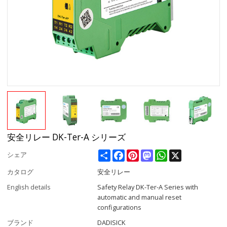
安全リレー DK-Ter-A シリーズ
Share
Facebook
Pinterest
Mastodon
WhatsApp
X
シェア
カタログ
安全リレー
English details
Safety Relay DK-Ter-A Series with
automatic and manual reset
configurations
ブランド
DADISICK