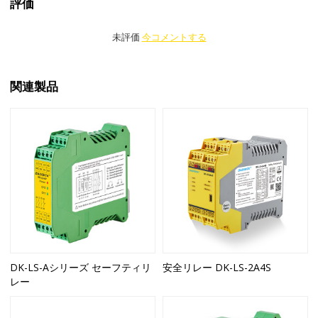
評価
未評価
今コメントする
関連製品
DK-LS-Aシリーズ セーフティリ
安全リレー DK-LS-2A4S
レー