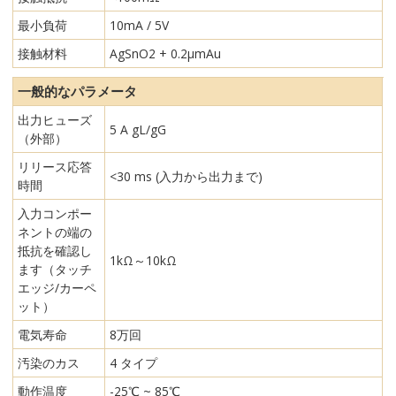
最小負荷
10mA / 5V
接触材料
AgSnO2 + 0.2µmAu
一般的なパラメータ
出力ヒューズ
5 A gL/gG
（外部）
リリース応答
<30 ms (入力から出力まで)
時間
入力コンポー
ネントの端の
抵抗を確認し
1kΩ～10kΩ
ます（タッチ
エッジ/カーペ
ット）
電気寿命
8万回
汚染のカス
4 タイプ
動作温度
-25℃ ~ 85℃