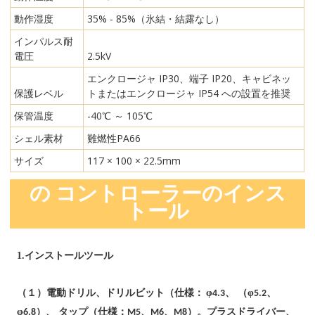
動作湿度
35% - 85%（氷結・結露なし）
インパルス耐
電圧
2.5kV
エンクロージャ IP30、端子 IP20、キャビネッ
保護レベル
トまたはエンクロージャ IP54 への設置を推奨
保管温度
-40℃ ～ 105℃
シェル素材
難燃性PA66
サイズ
117 × 100 × 22.5mm
の
コントローラーのインス
トール
1.
インストールツール
（１）
φ
φ
電動ドリル、ドリルビット（仕様：
4.3、
（
5.2
、
φ
6.8）、
タップ（仕様：M5、M6、M8）。
プラスドライバー、