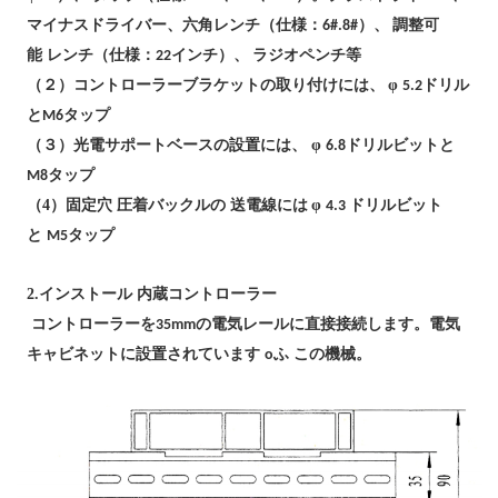
マイナスドライバー、六角レンチ（仕様：6#.8#）
、
調整可
能
レンチ（仕様：22インチ）
、
ラジオペンチ等
（２）
φ
コントローラーブラケットの取り付けには、
5.2ドリル
とM6タップ
（３）
φ
光電サポートベースの設置には、
6.8ドリルビットと
M8タップ
（4）
φ
固定穴
圧着バックルの
送電線には
4.3 ドリルビット
と
M5タップ
2.
インストール
内蔵コントローラー
コントローラーを35mmの電気レールに直接接続します。電気
キャビネットに設置されています
o
ふ
この機械。