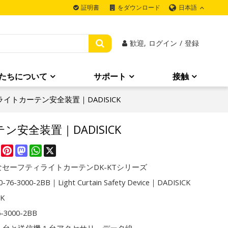
日本語
証明書
をダウンロード
歓迎,
ログイン
/
登録
たちについて
サポート
接触
BB｜ライトカーテン安全装置｜DADISICK
ーテン安全装置｜DADISICK
re
Facebook
Pinterest
Mastodon
WhatsApp
X
セーフティライトカーテンDK-KTシリーズ
-76-3000-2BB｜Light Curtain Safety Device｜DADISICK
CK
6-3000-2BB