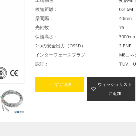
工場梱包
受信機 
検知距離：
0.3-6M
梁間隔：
40mm
光軸数：
76
保護高さ：
3000m
2つの安全出力（OSSD）
2 PNP
インターフェースプラグ
M8コネ
認証：
TUV、U
すぐ連絡
ウィッシュリスト
に追加