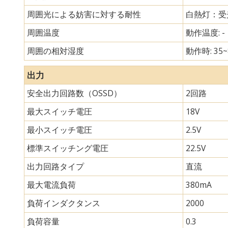
周囲光による妨害に対する耐性
白熱灯：受光
周囲温度
動作温度: - 
周囲の相対湿度
動作時: 35~
出力
安全出力回路数（OSSD）
2回路
最大スイッチ電圧
18V
最小スイッチ電圧
2.5V
標準スイッチング電圧
22.5V
出力回路タイプ
直流
最大電流負荷
380mA
負荷インダクタンス
2000
負荷容量
0.3