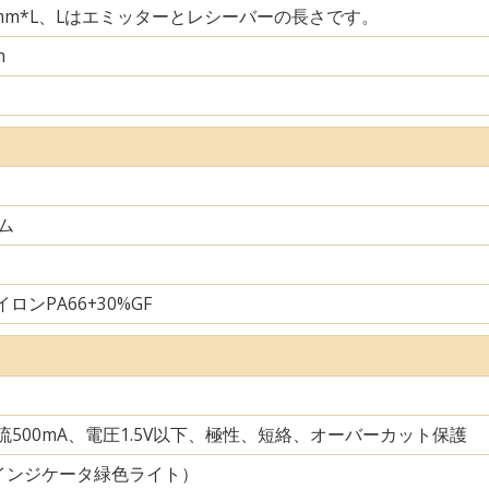
29mm*L、Lはエミッターとレシーバーの長さです。
m
ム
ロンPA66+30%GF
電流500mA、電圧1.5V以下、極性、短絡、オーバーカット保護
インジケータ緑色ライト）