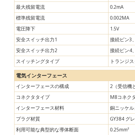
最大残留電流
0.2mA
標準残留電流
0.002MA
電圧降下
1.5V
安全スイッチ出力1
接続ピン3、
安全スイッチ出力2
接続ピン4、
スイッチングタイプ
トランジスタ
電気インターフェース
インターフェースの構成
2（受信機
コネクタタイプ
M8コネク
インターフェース材料
銅ニッケル
プラグ材質
GY384 グレ
利用可能な典型的な導体断面
0.25mm²