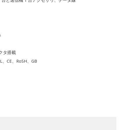
1 台と送信機 1 台アクセサリ、データ線
m
クタ搭載
L、CE、RoSH、GB