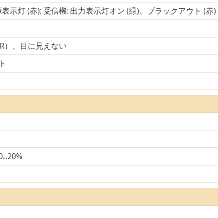
源表示灯 (赤); 受信機: 出力表示灯オン (緑)、ブラックアウト (赤)
IR）、目に見えない
ト
...20%