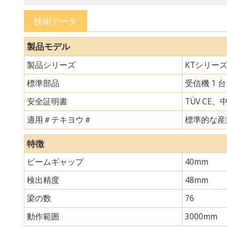
技術データ
製品モデル
製品シリーズ
KTシリー
標準部品
受信機 1 
安全証明書
TÜV CE、
適用＃テキヨウ＃
標準的な産
特徴
ビームギャップ
40mm
検出精度
48mm
梁の数
76
動作範囲
3000mm