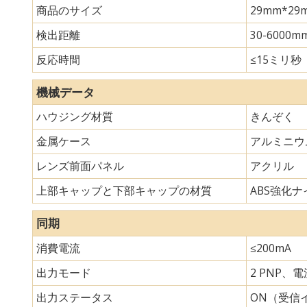
商品のサイズ
29mm*
検出距離
30-6000m
反応時間
≤15ミリ秒
機械データ
ハウジング材質
きんぞく
金属ケース
アルミニウ
レンズ前面パネル
アクリル
上部キャップと下部キャップの材質
ABS強化ナイ
同期
消費電流
≤200mA
出力モード
2 PNP、
出力ステータス
ON（受信