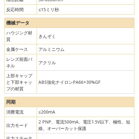
反応時間
≤15ミリ秒
機械データ
ハウジング材
きんぞく
質
金属ケース
アルミニウム
レンズ前面パ
アクリル
ネル
上部キャップ
と下部キャッ
ABS強化ナイロンPA66+30%GF
プの材質
同期
消費電流
≤200mA
2 PNP、電流500mA、電圧1.5V以下、極性、短
出力モード
絡、オーバーカット保護
出力ステータ