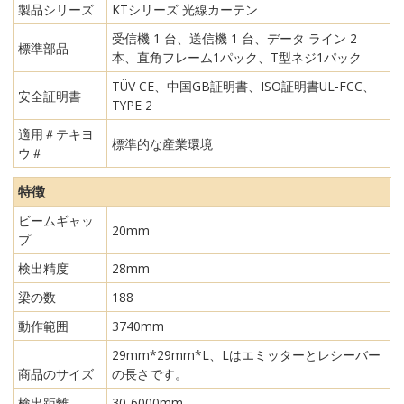
製品シリーズ
KTシリーズ 光線カーテン
受信機 1 台、送信機 1 台、データ ライン 2
標準部品
本、直角フレーム1パック、T型ネジ1パック
TÜV CE、中国GB証明書、ISO証明書UL-FCC、
安全証明書
TYPE 2
適用＃テキヨ
標準的な産業環境
ウ＃
特徴
ビームギャッ
20mm
プ
検出精度
28mm
梁の数
188
動作範囲
3740mm
29mm*29mm*L、Lはエミッターとレシーバー
商品のサイズ
の長さです。
検出距離
30-6000mm