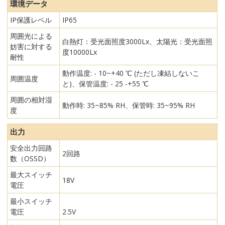
環境データ
IP保護レベル
IP65
周囲光による
白熱灯：受光面照度3000Lx、太陽光：受光面照
妨害に対する
度10000Lx
耐性
動作温度: - 10~+40 ℃ (ただし凍結しないこ
周囲温度
と)、保管温度: - 25 -+55 ℃
周囲の相対湿
動作時: 35~85% RH、保管時: 35~95% RH
度
出力
安全出力回路
2回路
数（OSSD）
最大スイッチ
18V
電圧
最小スイッチ
電圧
2.5V