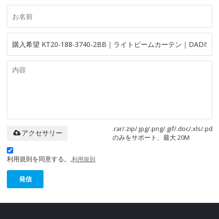
.rar/.zip/.jpg/.png/.gif/.doc/.xls/.pdf
アクセサリー
のみをサポート、最大 20M
利用規則を同意する。,
利用規則
発信