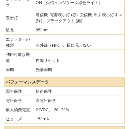
ON（受信インジケータ緑色ライト）
ス
送信機: 電源表示灯 (赤); 受信機: 出力表示灯オン
表示灯
(緑)、ブラックアウト (赤)
波長
850nm
エミッターの
種類
赤外線（NIR）、目に見えない
利用可能な機
能
自動リセット
同期
光学同期
パフォーマンスデータ
回路保護
短絡保護
電圧保護
過電圧保護
最大消費電流
24VDC、-20...20%
ヒューズ
150mA