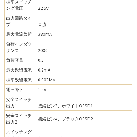
標準スイッチ
ング電圧
22.5V
出力回路タイ
プ
直流
最大電流負荷
380mA
負荷インダク
タンス
2000
負荷容量
0.3
最大残留電流
0.2mA
標準残留電流
0.002MA
電圧降下
1.5V
安全スイッチ
出力1
接続ピン3、ホワイトOSSD1
安全スイッチ
接続ピン4、ブラックOSSD2
出力2
スイッチング