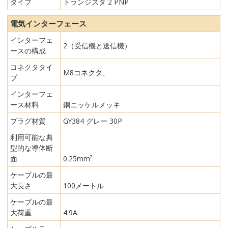
タイプ
トランジスタ 2 PNP
電気インターフェース
インターフェ
2（受信機と送信機）
ースの構成
コネクタタイ
M8コネクタ、
プ
インターフェ
ース材料
銅ニッケルメッキ
プラグ材質
GY384 グレー 30P
利用可能な典
型的な導体断
面
0.25mm²
ケーブルの最
大長さ
100メートル
ケーブルの最
大荷重
4.9A