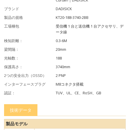
ブランド
DADISICK
製品の規格
KT20-188-3740-2BB
工場梱包
受信機 1 台と送信機 1 台アクセサリ、デ
ータ線
検知距離：
0.3-6M
梁間隔：
20mm
光軸数：
188
保護高さ：
3740mm
2つの安全出力（OSSD）
2 PNP
インターフェースプラグ
M8コネクタ搭載
認証：
TUV、UL、CE、RoSH、GB
技術データ
製品モデル