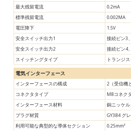
最大残留電流
0.2mA
標準残留電流
0.002MA
電圧降下
1.5V
安全スイッチ出力1
接続ピン3、
安全スイッチ出力2
接続ピン4、
スイッチングタイプ
トランジスタ
電気インターフェース
インターフェースの構成
2（受信機
コネクタタイプ
M8コネク
インターフェース材料
銅ニッケル
プラグ材質
GY384 グレ
利用可能な典型的な導体セクション
0.25mm²