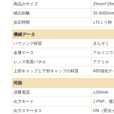
商品のサイズ
29mm*
検出距離
30-6000m
反応時間
≤15ミリ秒
機械データ
ハウジング材質
きんぞく
金属ケース
アルミニウ
レンズ前面パネル
アクリル
上部キャップと下部キャップの材質
ABS強化ナイ
同期
消費電流
≤200mA
出力モード
2 PNP、
出力ステータス
ON（受信