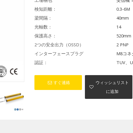
工場梱包
受信機 
検知距離：
0.3-6M
梁間隔：
40mm
光軸数：
14
保護高さ：
520mm
2つの安全出力（OSSD）
2 PNP
インターフェースプラグ
M8コネ
認証：
TUV、U
すぐ連絡
ウィッシュリスト
に追加