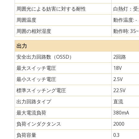
周囲光による妨害に対する耐性
白熱灯：受光
周囲温度
動作温度: - 
周囲の相対湿度
動作時: 35~
出力
安全出力回路数（OSSD）
2回路
最大スイッチ電圧
18V
最小スイッチ電圧
2.5V
標準スイッチング電圧
22.5V
出力回路タイプ
直流
最大電流負荷
380mA
負荷インダクタンス
2000
負荷容量
0.3