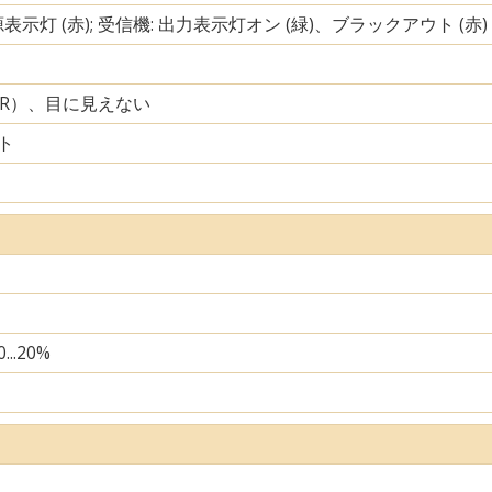
源表示灯 (赤); 受信機: 出力表示灯オン (緑)、ブラックアウト (赤)
IR）、目に見えない
ト
...20%