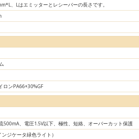
29mm*L、Lはエミッターとレシーバーの長さです。
m
ム
ロンPA66+30%GF
電流500mA、電圧1.5V以下、極性、短絡、オーバーカット保護
インジケータ緑色ライト）