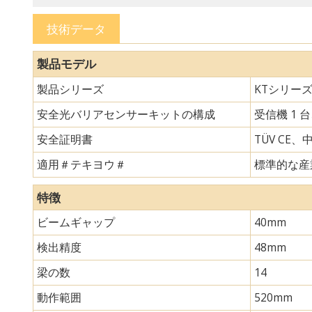
技術データ
製品モデル
製品シリーズ
KTシリー
安全光バリアセンサーキットの構成
受信機 1 
安全証明書
TÜV CE、
適用＃テキヨウ＃
標準的な産
特徴
ビームギャップ
40mm
検出精度
48mm
梁の数
14
動作範囲
520mm