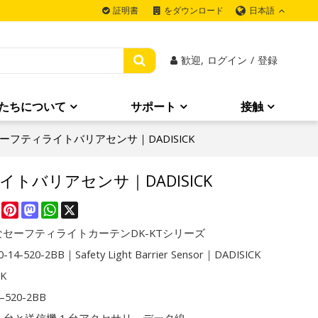
日本語
証明書
をダウンロード
歓迎,
ログイン
/
登録
たちについて
サポート
接触
BB｜セーフティライトバリアセンサ｜DADISICK
ィライトバリアセンサ｜DADISICK
re
Facebook
Pinterest
Mastodon
WhatsApp
X
セーフティライトカーテンDK-KTシリーズ
-14-520-2BB｜Safety Light Barrier Sensor｜DADISICK
CK
4-520-2BB