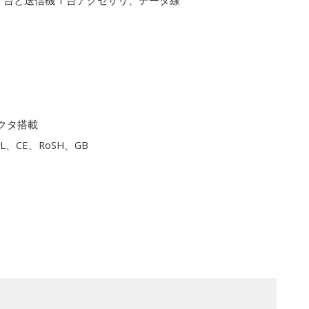
1 台と送信機 1 台アクセサリ、データ線
クタ搭載
L、CE、RoSH、GB