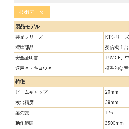
技術データ
製品モデル
製品シリーズ
KTシリー
標準部品
受信機 1 
安全証明書
TÜV CE、
適用＃テキヨウ＃
標準的な産
特徴
ビームギャップ
20mm
検出精度
28mm
梁の数
176
動作範囲
3500mm