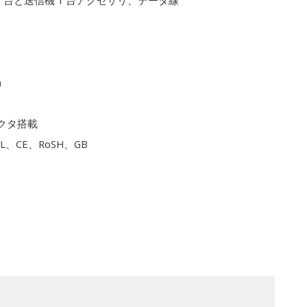
1 台と送信機 1 台アクセサリ、データ線
m
クタ搭載
L、CE、RoSH、GB