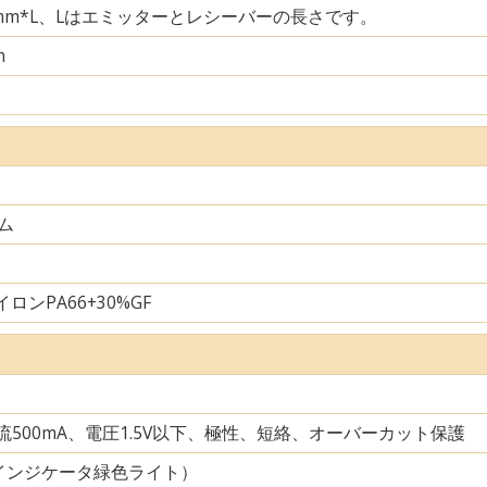
29mm*L、Lはエミッターとレシーバーの長さです。
m
ム
ロンPA66+30%GF
電流500mA、電圧1.5V以下、極性、短絡、オーバーカット保護
インジケータ緑色ライト）