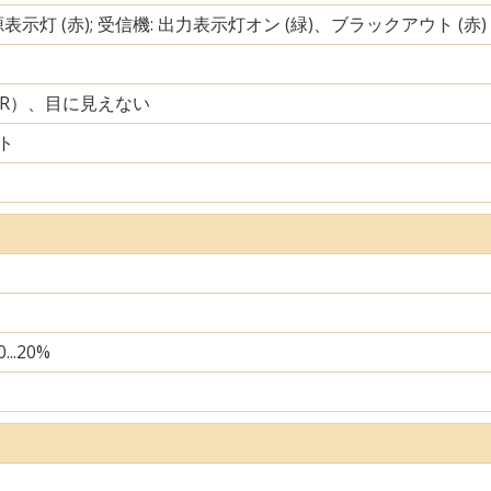
源表示灯 (赤); 受信機: 出力表示灯オン (緑)、ブラックアウト (赤)
IR）、目に見えない
ト
...20%