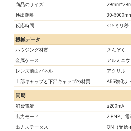
商品のサイズ
29mm*
検出距離
30-6000m
反応時間
≤15ミリ秒
機械データ
ハウジング材質
きんぞく
金属ケース
アルミニウ
レンズ前面パネル
アクリル
上部キャップと下部キャップの材質
ABS強化ナイ
同期
消費電流
≤200mA
出力モード
2 PNP、
出力ステータス
ON（受信