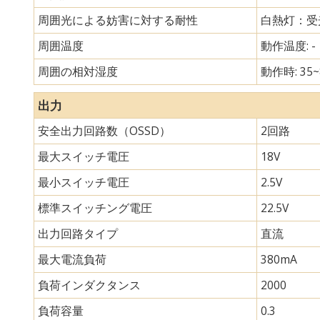
周囲光による妨害に対する耐性
白熱灯：受光
周囲温度
動作温度: - 
周囲の相対湿度
動作時: 35~
出力
安全出力回路数（OSSD）
2回路
最大スイッチ電圧
18V
最小スイッチ電圧
2.5V
標準スイッチング電圧
22.5V
出力回路タイプ
直流
最大電流負荷
380mA
負荷インダクタンス
2000
負荷容量
0.3