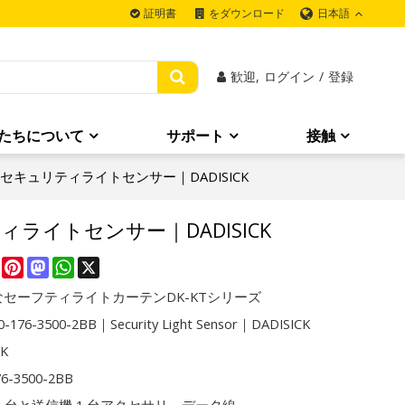
日本語
証明書
をダウンロード
歓迎,
ログイン
/
登録
たちについて
サポート
接触
2BB｜セキュリティライトセンサー｜DADISICK
リティライトセンサー｜DADISICK
re
Facebook
Pinterest
Mastodon
WhatsApp
X
セーフティライトカーテンDK-KTシリーズ
-176-3500-2BB｜Security Light Sensor｜DADISICK
CK
76-3500-2BB