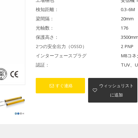
工場梱包
受信機 
検知距離：
0.3-6M
梁間隔：
20mm
光軸数：
176
保護高さ：
3500m
2つの安全出力（OSSD）
2 PNP
インターフェースプラグ
M8コネ
認証：
TUV、U
すぐ連絡
ウィッシュリスト
に追加