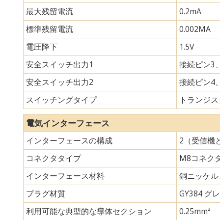
最大残留電流
0.2mA
標準残留電流
0.002MA
電圧降下
1.5V
安全スイッチ出力1
接続ピン3、
安全スイッチ出力2
接続ピン4、
スイッチングタイプ
トランジスタ
電気インターフェース
インターフェースの構成
2（受信機
コネクタタイプ
M8コネク
インターフェース材料
銅ニッケル
プラグ材質
GY384 グレ
利用可能な典型的な導体セクション
0.25mm²