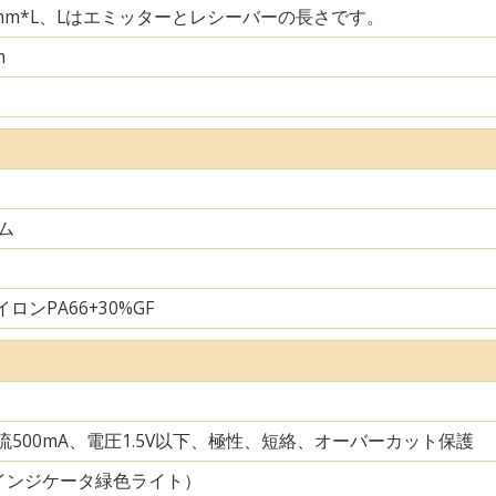
29mm*L、Lはエミッターとレシーバーの長さです。
m
ム
ロンPA66+30%GF
電流500mA、電圧1.5V以下、極性、短絡、オーバーカット保護
インジケータ緑色ライト）