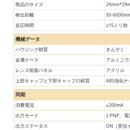
商品のサイズ
29mm*
検出距離
30-6000m
反応時間
≤15ミリ秒
機械データ
ハウジング材質
きんぞく
金属ケース
アルミニウ
レンズ前面パネル
アクリル
上部キャップと下部キャップの材質
ABS強化ナイ
同期
消費電流
≤200mA
出力モード
2 PNP、
出力ステータス
ON（受信