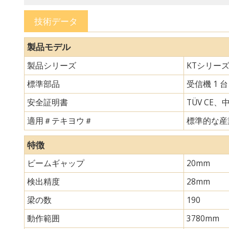
技術データ
製品モデル
製品シリーズ
KTシリー
標準部品
受信機 1 
安全証明書
TÜV CE、
適用＃テキヨウ＃
標準的な産
特徴
ビームギャップ
20mm
検出精度
28mm
梁の数
190
動作範囲
3780mm