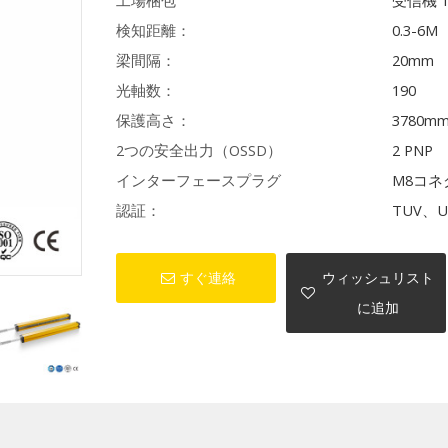
工場梱包
受信機 
検知距離：
0.3-6M
梁間隔：
20mm
光軸数：
190
保護高さ：
3780m
2つの安全出力（OSSD）
2 PNP
インターフェースプラグ
M8コネ
認証：
TUV、U
すぐ連絡
ウィッシュリスト
に追加