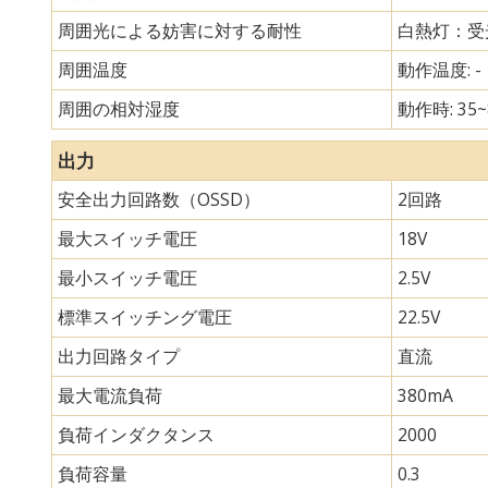
周囲光による妨害に対する耐性
白熱灯：受光
周囲温度
動作温度: - 
周囲の相対湿度
動作時: 35~
出力
安全出力回路数（OSSD）
2回路
最大スイッチ電圧
18V
最小スイッチ電圧
2.5V
標準スイッチング電圧
22.5V
出力回路タイプ
直流
最大電流負荷
380mA
負荷インダクタンス
2000
負荷容量
0.3