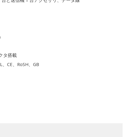
1 台と送信機 1 台アクセサリ、データ線
m
クタ搭載
L、CE、RoSH、GB