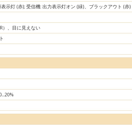
源表示灯 (赤); 受信機: 出力表示灯オン (緑)、ブラックアウト (赤)
IR）、目に見えない
ト
...20%