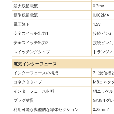
最大残留電流
0.2mA
標準残留電流
0.002MA
電圧降下
1.5V
安全スイッチ出力1
接続ピン3、
安全スイッチ出力2
接続ピン4、
スイッチングタイプ
トランジスタ
電気インターフェース
インターフェースの構成
2（受信機
コネクタタイプ
M8コネク
インターフェース材料
銅ニッケル
プラグ材質
GY384 グレ
利用可能な典型的な導体セクション
0.25mm²