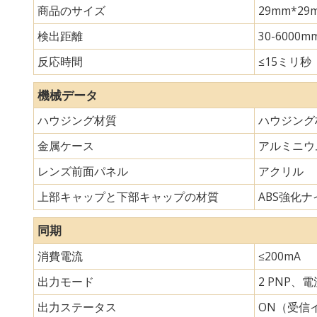
商品のサイズ
29mm*
検出距離
30-6000m
反応時間
≤15ミリ秒
機械データ
ハウジング材質
ハウジング
金属ケース
アルミニウ
レンズ前面パネル
アクリル
上部キャップと下部キャップの材質
ABS強化ナイ
同期
消費電流
≤200mA
出力モード
2 PNP、
出力ステータス
ON（受信