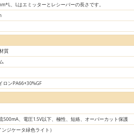
29mm*L、Lはエミッターとレシーバーの長さです。
m
材質
ム
ロンPA66+30%GF
電流500mA、電圧1.5V以下、極性、短絡、オーバーカット保護
インジケータ緑色ライト）