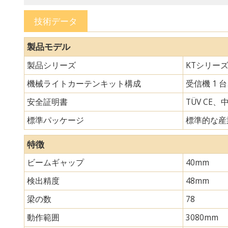
技術データ
製品モデル
製品シリーズ
KTシリー
機械ライトカーテンキット構成
受信機 1 
安全証明書
TÜV CE、
標準パッケージ
標準的な産
特徴
ビームギャップ
40mm
検出精度
48mm
梁の数
78
動作範囲
3080mm