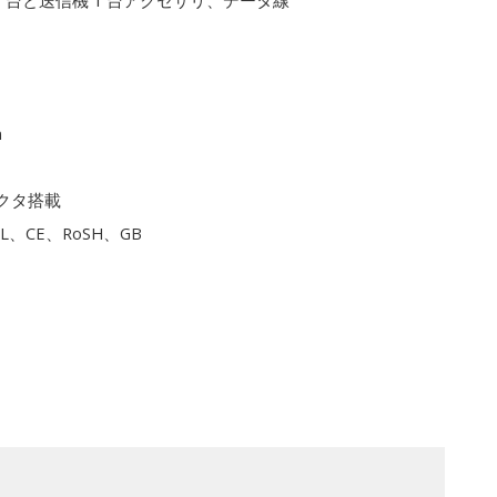
1 台と送信機 1 台アクセサリ、データ線
m
クタ搭載
L、CE、RoSH、GB