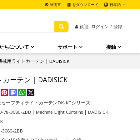
日本語
証明書
をダウンロード
歓迎,
ログイン
/
登録
たちについて
サポート
接触
BB｜機械用ライトカーテン｜DADISICK
イトカーテン｜DADISICK
re
Facebook
Pinterest
Mastodon
WhatsApp
X
セーフティライトカーテンDK-KTシリーズ
-78-3080-2BB｜Machine Light Curtains｜DADISICK
CK
8-3080-2BB