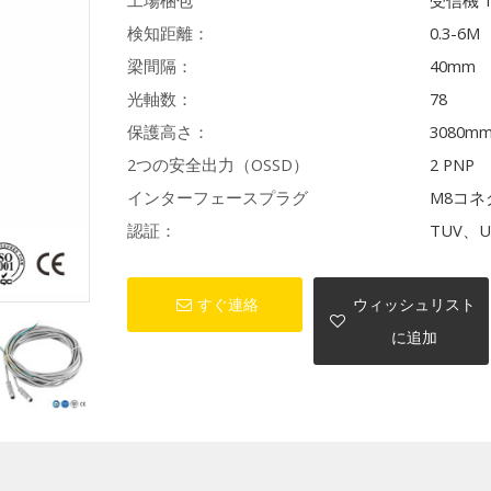
工場梱包
受信機 
検知距離：
0.3-6M
梁間隔：
40mm
光軸数：
78
保護高さ：
3080m
2つの安全出力（OSSD）
2 PNP
インターフェースプラグ
M8コネ
認証：
TUV、U
すぐ連絡
ウィッシュリスト
に追加