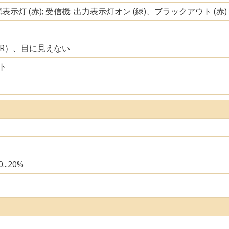
源表示灯 (赤); 受信機: 出力表示灯オン (緑)、ブラックアウト (赤)
IR）、目に見えない
ト
...20%