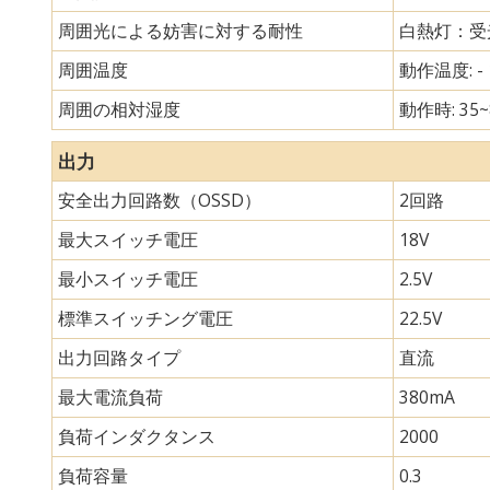
周囲光による妨害に対する耐性
白熱灯：受光
周囲温度
動作温度: - 
周囲の相対湿度
動作時: 35~
出力
安全出力回路数（OSSD）
2回路
最大スイッチ電圧
18V
最小スイッチ電圧
2.5V
標準スイッチング電圧
22.5V
出力回路タイプ
直流
最大電流負荷
380mA
負荷インダクタンス
2000
負荷容量
0.3