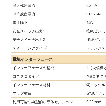
最大残留電流
0.2mA
標準残留電流
0.002MA
電圧降下
1.5V
安全スイッチ出力1
接続ピン3、
安全スイッチ出力2
接続ピン4、
スイッチングタイプ
トランジスタ
電気インターフェース
インターフェースの構成
2（受信機
コネクタタイプ
M8コネク
インターフェース材料
銅ニッケル
プラグ材質
GY384 グレ
利用可能な典型的な導体セクション
0.25mm²