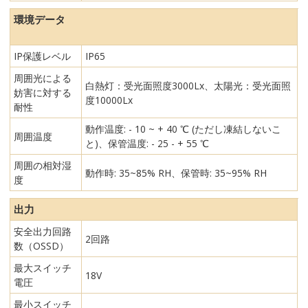
環境データ
IP保護レベル
IP65
周囲光による
白熱灯：受光面照度3000Lx、太陽光：受光面照
妨害に対する
度10000Lx
耐性
動作温度: - 10 ~ + 40 ℃ (ただし凍結しないこ
周囲温度
と)、保管温度: - 25 - + 55 ℃
周囲の相対湿
動作時: 35~85% RH、保管時: 35~95% RH
度
出力
安全出力回路
2回路
数（OSSD）
最大スイッチ
18V
電圧
最小スイッチ