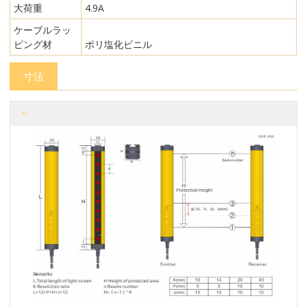
大荷重
4.9A
ケーブルラッ
ピング材
ポリ塩化ビニル
寸法