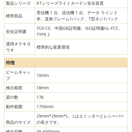
製品シリーズ
KTシリーズライトカーテン安全装置
受信機 1 台、送信機 1 台、データ ライン 2
標準部品
本、直角フレーム1パック、T型ネジ1パック
TÜV CE、中国GB証明書、ISO証明書UL-FCC、
安全証明書
TYPE 2
適用＃テキヨ
標準的な産業環境
ウ＃
特徴
ビームギャッ
10mm
プ
検出精度
18mm
梁の数
176
動作範囲
1750mm
29mm*29mm*L、Lはエミッターとレシーバー
商品のサイズ
の長さです。
検出距離
30-6000mm