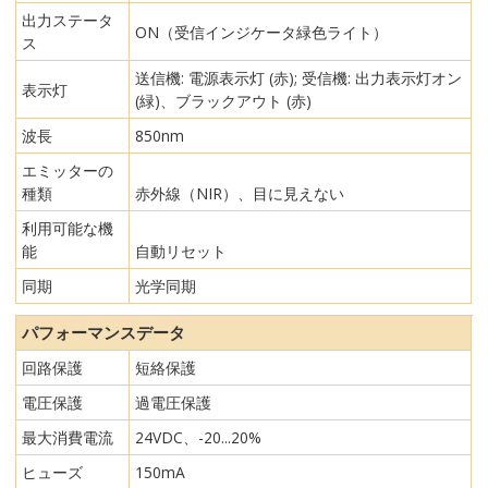
出力ステータ
ON（受信インジケータ緑色ライト）
ス
送信機: 電源表示灯 (赤); 受信機: 出力表示灯オン
表示灯
(緑)、ブラックアウト (赤)
波長
850nm
エミッターの
種類
赤外線（NIR）、目に見えない
利用可能な機
能
自動リセット
同期
光学同期
パフォーマンスデータ
回路保護
短絡保護
電圧保護
過電圧保護
最大消費電流
24VDC、-20...20%
ヒューズ
150mA