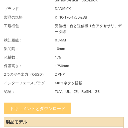
ブランド
DADISICK
製品の規格
KT10-176-1750-2BB
工場梱包
受信機 1 台と送信機 1 台アクセサリ、デ
ータ線
検知距離：
0.3-6M
梁間隔：
10mm
光軸数：
176
保護高さ：
1750mm
2つの安全出力（OSSD）
2 PNP
インターフェースプラグ
M8コネクタ搭載
認証：
TUV、UL、CE、RoSH、GB
ドキュメントとダウンロード
製品モデル