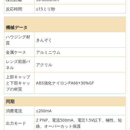
反応時間
≤15ミリ秒
機械データ
ハウジング材
きんぞく
質
金属ケース
アルミニウム
レンズ前面パ
アクリル
ネル
上部キャップ
と下部キャッ
ABS強化ナイロンPA66+30%GF
プの材質
同期
消費電流
≤200mA
2 PNP、電流500mA、電圧1.5V以下、極性、短
出力モード
絡、オーバーカット保護