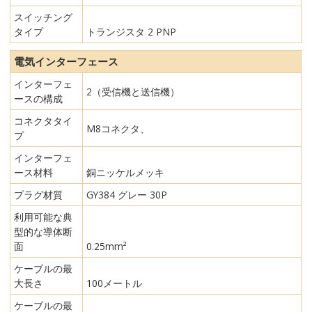
スイッチング
タイプ
トランジスタ 2 PNP
電気インターフェース
インターフェ
2（受信機と送信機）
ースの構成
コネクタタイ
M8コネクタ、
プ
インターフェ
ース材料
銅ニッケルメッキ
プラグ材質
GY384 グレー 30P
利用可能な典
型的な導体断
面
0.25mm²
ケーブルの最
大長さ
100メートル
ケーブルの最