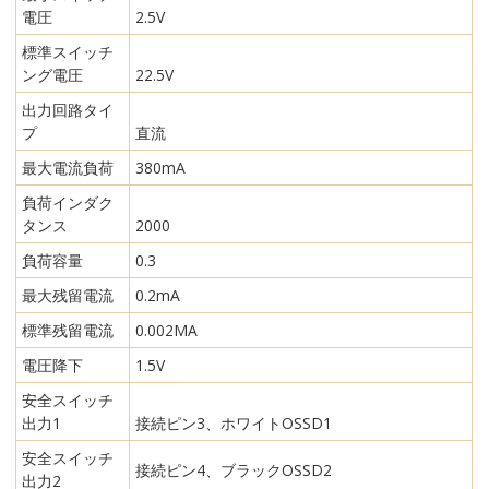
電圧
2.5V
標準スイッチ
ング電圧
22.5V
出力回路タイ
プ
直流
最大電流負荷
380mA
負荷インダク
タンス
2000
負荷容量
0.3
最大残留電流
0.2mA
標準残留電流
0.002MA
電圧降下
1.5V
安全スイッチ
出力1
接続ピン3、ホワイトOSSD1
安全スイッチ
接続ピン4、ブラックOSSD2
出力2