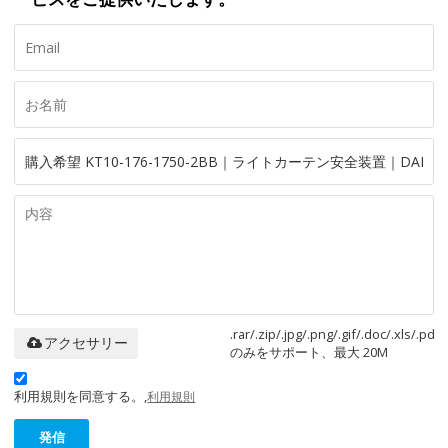
.rar/.zip/.jpg/.png/.gif/.doc/.xls/.pdf
アクセサリー
のみをサポート、最大 20M
利用規則を同意する。,
利用規則
発信