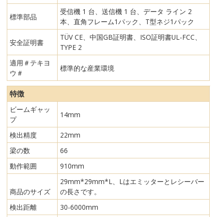
受信機 1 台、送信機 1 台、データ ライン 2
標準部品
本、直角フレーム1パック、T型ネジ1パック
TÜV CE、中国GB証明書、ISO証明書UL-FCC、
安全証明書
TYPE 2
適用＃テキヨ
標準的な産業環境
ウ＃
特徴
ビームギャッ
14mm
プ
検出精度
22mm
梁の数
66
動作範囲
910mm
29mm*29mm*L、Lはエミッターとレシーバー
商品のサイズ
の長さです。
検出距離
30-6000mm