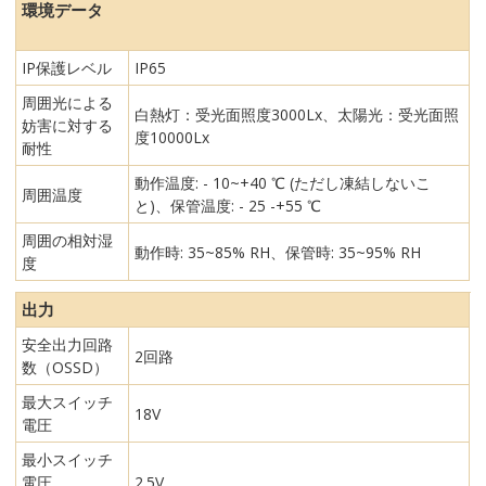
環境データ
IP保護レベル
IP65
周囲光による
白熱灯：受光面照度3000Lx、太陽光：受光面照
妨害に対する
度10000Lx
耐性
動作温度: - 10~+40 ℃ (ただし凍結しないこ
周囲温度
と)、保管温度: - 25 -+55 ℃
周囲の相対湿
動作時: 35~85% RH、保管時: 35~95% RH
度
出力
安全出力回路
2回路
数（OSSD）
最大スイッチ
18V
電圧
最小スイッチ
電圧
2.5V