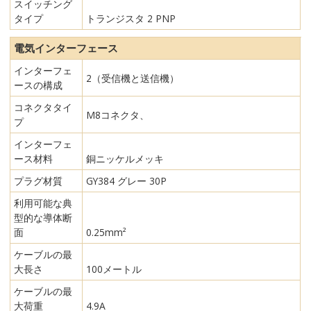
スイッチング
タイプ
トランジスタ 2 PNP
電気インターフェース
インターフェ
2（受信機と送信機）
ースの構成
コネクタタイ
M8コネクタ、
プ
インターフェ
ース材料
銅ニッケルメッキ
プラグ材質
GY384 グレー 30P
利用可能な典
型的な導体断
面
0.25mm²
ケーブルの最
大長さ
100メートル
ケーブルの最
大荷重
4.9A