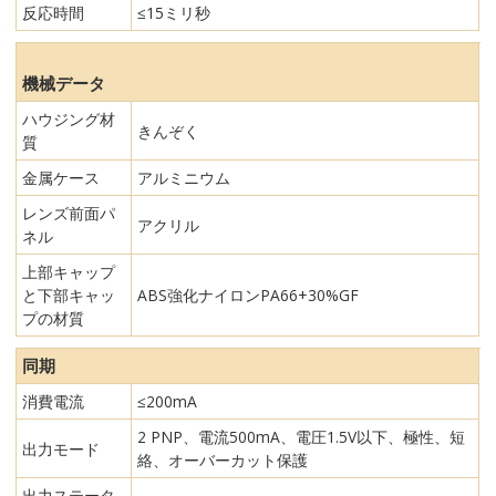
反応時間
≤15ミリ秒
機械データ
ハウジング材
きんぞく
質
金属ケース
アルミニウム
レンズ前面パ
アクリル
ネル
上部キャップ
と下部キャッ
ABS強化ナイロンPA66+30%GF
プの材質
同期
消費電流
≤200mA
2 PNP、電流500mA、電圧1.5V以下、極性、短
出力モード
絡、オーバーカット保護
出力ステータ