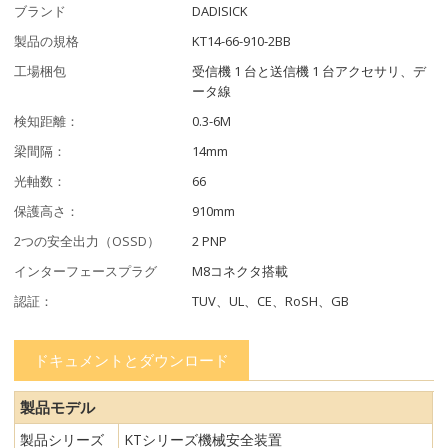
ブランド
DADISICK
製品の規格
KT14-66-910-2BB
工場梱包
受信機 1 台と送信機 1 台アクセサリ、デ
ータ線
検知距離：
0.3-6M
梁間隔：
14mm
光軸数：
66
保護高さ：
910mm
2つの安全出力（OSSD）
2 PNP
インターフェースプラグ
M8コネクタ搭載
認証：
TUV、UL、CE、RoSH、GB
ドキュメントとダウンロード
製品モデル
製品シリーズ
KTシリーズ機械安全装置