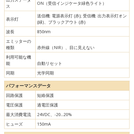
ON（受信インジケータ緑色ライト）
ス
送信機: 電源表示灯 (赤); 受信機: 出力表示灯オン
表示灯
(緑)、ブラックアウト (赤)
波長
850nm
エミッターの
種類
赤外線（NIR）、目に見えない
利用可能な機
能
自動リセット
同期
光学同期
パフォーマンスデータ
回路保護
短絡保護
電圧保護
過電圧保護
最大消費電流
24VDC、-20...20%
ヒューズ
150mA