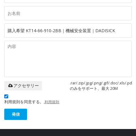
.rar/.zip/.jpg/.png/.gif/.doc/.xls/.pdf
アクセサリー
のみをサポート、最大 20M
利用規則を同意する。,
利用規則
発信