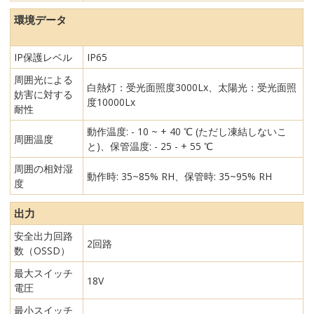
環境データ
IP保護レベル
IP65
周囲光による
白熱灯：受光面照度3000Lx、太陽光：受光面照
妨害に対する
度10000Lx
耐性
動作温度: - 10 ~ + 40 ℃ (ただし凍結しないこ
周囲温度
と)、保管温度: - 25 - + 55 ℃
周囲の相対湿
動作時: 35~85% RH、保管時: 35~95% RH
度
出力
安全出力回路
2回路
数（OSSD）
最大スイッチ
18V
電圧
最小スイッチ