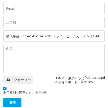
.rar/.zip/.jpg/.png/.gif/.doc/.xls/.pdf
アクセサリー
のみをサポート、最大 20M
利用規則を同意する。,
利用規則
発信