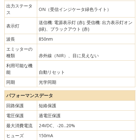
出力ステータ
ON（受信インジケータ緑色ライト）
ス
送信機: 電源表示灯 (赤); 受信機: 出力表示灯オン
表示灯
(緑)、ブラックアウト (赤)
波長
850nm
エミッターの
種類
赤外線（NIR）、目に見えない
利用可能な機
能
自動リセット
同期
光学同期
パフォーマンスデータ
回路保護
短絡保護
電圧保護
過電圧保護
最大消費電流
24VDC、-20...20%
ヒューズ
150mA