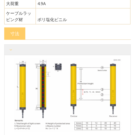
大荷重
4.9A
ケーブルラッ
ピング材
ポリ塩化ビニル
寸法