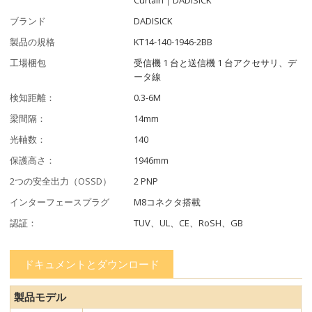
ブランド
DADISICK
製品の規格
KT14-140-1946-2BB
工場梱包
受信機 1 台と送信機 1 台アクセサリ、デ
ータ線
検知距離：
0.3-6M
梁間隔：
14mm
光軸数：
140
保護高さ：
1946mm
2つの安全出力（OSSD）
2 PNP
インターフェースプラグ
M8コネクタ搭載
認証：
TUV、UL、CE、RoSH、GB
ドキュメントとダウンロード
製品モデル