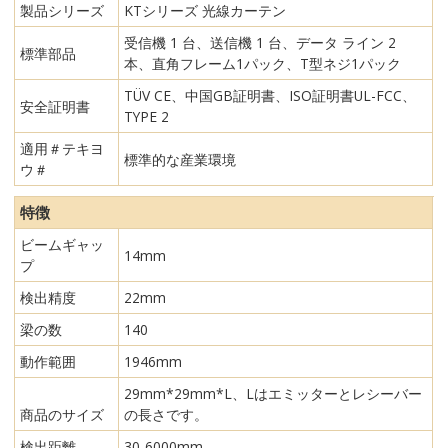
製品シリーズ
KTシリーズ 光線カーテン
受信機 1 台、送信機 1 台、データ ライン 2
標準部品
本、直角フレーム1パック、T型ネジ1パック
TÜV CE、中国GB証明書、ISO証明書UL-FCC、
安全証明書
TYPE 2
適用＃テキヨ
標準的な産業環境
ウ＃
特徴
ビームギャッ
14mm
プ
検出精度
22mm
梁の数
140
動作範囲
1946mm
29mm*29mm*L、Lはエミッターとレシーバー
商品のサイズ
の長さです。
検出距離
30-6000mm