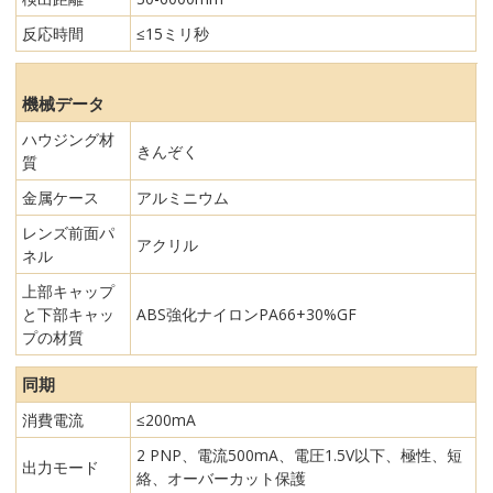
反応時間
≤15ミリ秒
機械データ
ハウジング材
きんぞく
質
金属ケース
アルミニウム
レンズ前面パ
アクリル
ネル
上部キャップ
と下部キャッ
ABS強化ナイロンPA66+30%GF
プの材質
同期
消費電流
≤200mA
2 PNP、電流500mA、電圧1.5V以下、極性、短
出力モード
絡、オーバーカット保護