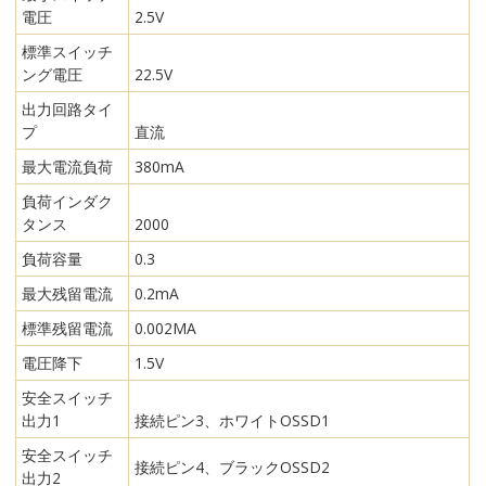
電圧
2.5V
標準スイッチ
ング電圧
22.5V
出力回路タイ
プ
直流
最大電流負荷
380mA
負荷インダク
タンス
2000
負荷容量
0.3
最大残留電流
0.2mA
標準残留電流
0.002MA
電圧降下
1.5V
安全スイッチ
出力1
接続ピン3、ホワイトOSSD1
安全スイッチ
接続ピン4、ブラックOSSD2
出力2