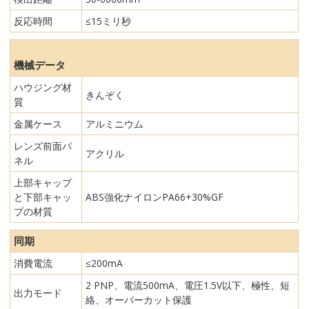
反応時間
≤15ミリ秒
機械データ
ハウジング材
きんぞく
質
金属ケース
アルミニウム
レンズ前面パ
アクリル
ネル
上部キャップ
と下部キャッ
ABS強化ナイロンPA66+30%GF
プの材質
同期
消費電流
≤200mA
2 PNP、電流500mA、電圧1.5V以下、極性、短
出力モード
絡、オーバーカット保護