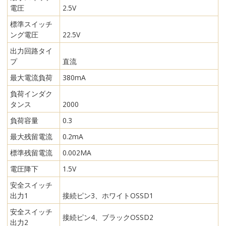
電圧
2.5V
標準スイッチ
ング電圧
22.5V
出力回路タイ
プ
直流
最大電流負荷
380mA
負荷インダク
タンス
2000
負荷容量
0.3
最大残留電流
0.2mA
標準残留電流
0.002MA
電圧降下
1.5V
安全スイッチ
出力1
接続ピン3、ホワイトOSSD1
安全スイッチ
接続ピン4、ブラックOSSD2
出力2