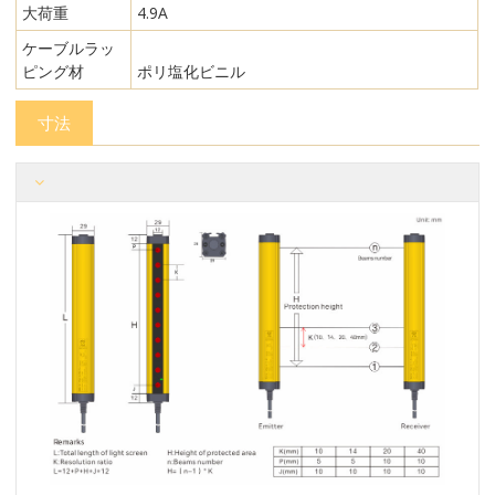
大荷重
4.9A
ケーブルラッ
ピング材
ポリ塩化ビニル
寸法