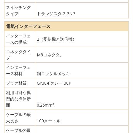
スイッチング
タイプ
トランジスタ 2 PNP
電気インターフェース
インターフェ
2（受信機と送信機）
ースの構成
コネクタタイ
M8コネクタ、
プ
インターフェ
ース材料
銅ニッケルメッキ
プラグ材質
GY384 グレー 30P
利用可能な典
型的な導体断
面
0.25mm²
ケーブルの最
大長さ
100メートル
ケーブルの最