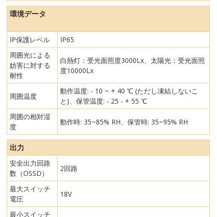
環境データ
IP保護レベル
IP65
周囲光による
白熱灯：受光面照度3000Lx、太陽光：受光面照
妨害に対する
度10000Lx
耐性
動作温度: - 10 ~ + 40 ℃ (ただし凍結しないこ
周囲温度
と)、保管温度: - 25 - + 55 ℃
周囲の相対湿
動作時: 35~85% RH、保管時: 35~95% RH
度
出力
安全出力回路
2回路
数（OSSD）
最大スイッチ
18V
電圧
最小スイッチ