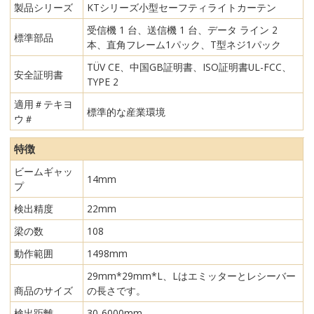
製品シリーズ
KTシリーズ小型セーフティライトカーテン
受信機 1 台、送信機 1 台、データ ライン 2
標準部品
本、直角フレーム1パック、T型ネジ1パック
TÜV CE、中国GB証明書、ISO証明書UL-FCC、
安全証明書
TYPE 2
適用＃テキヨ
標準的な産業環境
ウ＃
特徴
ビームギャッ
14mm
プ
検出精度
22mm
梁の数
108
動作範囲
1498mm
29mm*29mm*L、Lはエミッターとレシーバー
商品のサイズ
の長さです。
検出距離
30-6000mm