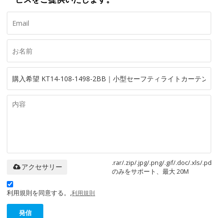
.rar/.zip/.jpg/.png/.gif/.doc/.xls/.pdf
アクセサリー
のみをサポート、最大 20M
利用規則を同意する。,
利用規則
発信