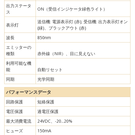
出力ステータ
ON（受信インジケータ緑色ライト）
ス
送信機: 電源表示灯 (赤); 受信機: 出力表示灯オン
表示灯
(緑)、ブラックアウト (赤)
波長
850nm
エミッターの
種類
赤外線（NIR）、目に見えない
利用可能な機
能
自動リセット
同期
光学同期
パフォーマンスデータ
回路保護
短絡保護
電圧保護
過電圧保護
最大消費電流
24VDC、-20...20%
ヒューズ
150mA