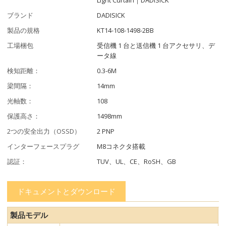
ブランド
DADISICK
製品の規格
KT14-108-1498-2BB
工場梱包
受信機 1 台と送信機 1 台アクセサリ、デ
ータ線
検知距離：
0.3-6M
梁間隔：
14mm
光軸数：
108
保護高さ：
1498mm
2つの安全出力（OSSD）
2 PNP
インターフェースプラグ
M8コネクタ搭載
認証：
TUV、UL、CE、RoSH、GB
ドキュメントとダウンロード
製品モデル