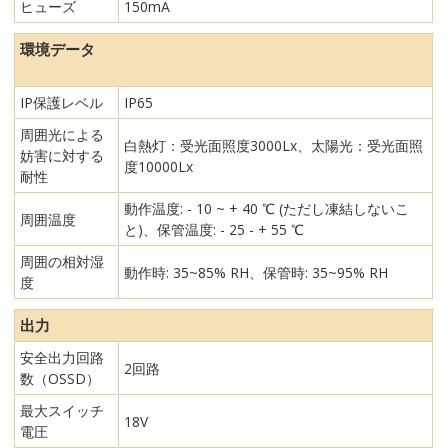
ヒューズ
150mA
環境データ
IP保護レベル
IP65
周囲光による
白熱灯：受光面照度3000Lx、太陽光：受光面照
妨害に対する
度10000Lx
耐性
動作温度: - 10 ~ + 40 ℃ (ただし凍結しないこ
周囲温度
と)、保管温度: - 25 - + 55 ℃
周囲の相対湿
動作時: 35~85% RH、保管時: 35~95% RH
度
出力
安全出力回路
2回路
数（OSSD）
最大スイッチ
18V
電圧