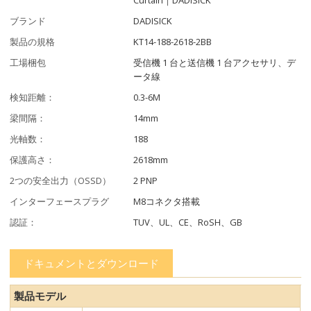
ブランド
DADISICK
製品の規格
KT14-188-2618-2BB
工場梱包
受信機 1 台と送信機 1 台アクセサリ、デ
ータ線
検知距離：
0.3-6M
梁間隔：
14mm
光軸数：
188
保護高さ：
2618mm
2つの安全出力（OSSD）
2 PNP
インターフェースプラグ
M8コネクタ搭載
認証：
TUV、UL、CE、RoSH、GB
ドキュメントとダウンロード
製品モデル