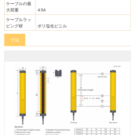
ケーブルの最
大荷重
4.9A
ケーブルラッ
ピング材
ポリ塩化ビニル
寸法