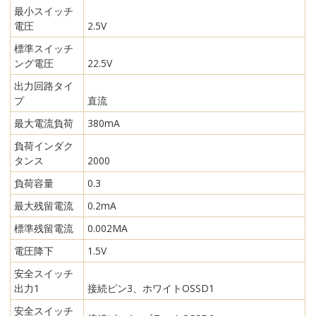
最小スイッチ
電圧
2.5V
標準スイッチ
ング電圧
22.5V
出力回路タイ
プ
直流
最大電流負荷
380mA
負荷インダク
タンス
2000
負荷容量
0.3
最大残留電流
0.2mA
標準残留電流
0.002MA
電圧降下
1.5V
安全スイッチ
出力1
接続ピン3、ホワイトOSSD1
安全スイッチ