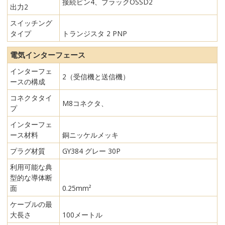
接続ピン4、ブラックOSSD2
出力2
スイッチング
タイプ
トランジスタ 2 PNP
電気インターフェース
インターフェ
2（受信機と送信機）
ースの構成
コネクタタイ
M8コネクタ、
プ
インターフェ
ース材料
銅ニッケルメッキ
プラグ材質
GY384 グレー 30P
利用可能な典
型的な導体断
面
0.25mm²
ケーブルの最
大長さ
100メートル