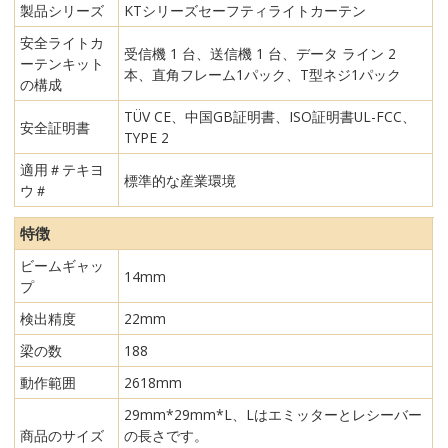
製品シリーズ
KTシリーズセーフティライトカーテン
安全ライトカ
受信機 1 台、送信機 1 台、データ ライン 2
ーテンキット
本、直角フレーム1パック、T型ネジ1パック
の構成
TÜV CE、中国GB証明書、ISO証明書UL-FCC、
安全証明書
TYPE 2
適用＃テキヨ
標準的な産業環境
ウ＃
特徴
ビームギャッ
14mm
プ
検出精度
22mm
梁の数
188
動作範囲
2618mm
29mm*29mm*L、Lはエミッターとレシーバー
商品のサイズ
の長さです。