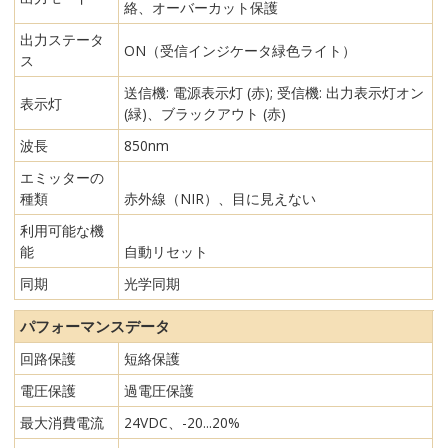
絡、オーバーカット保護
出力ステータ
ON（受信インジケータ緑色ライト）
ス
送信機: 電源表示灯 (赤); 受信機: 出力表示灯オン
表示灯
(緑)、ブラックアウト (赤)
波長
850nm
エミッターの
種類
赤外線（NIR）、目に見えない
利用可能な機
能
自動リセット
同期
光学同期
パフォーマンスデータ
回路保護
短絡保護
電圧保護
過電圧保護
最大消費電流
24VDC、-20...20%