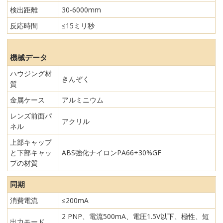
検出距離
30-6000mm
反応時間
≤15ミリ秒
機械データ
ハウジング材
きんぞく
質
金属ケース
アルミニウム
レンズ前面パ
アクリル
ネル
上部キャップ
と下部キャッ
ABS強化ナイロンPA66+30%GF
プの材質
同期
消費電流
≤200mA
2 PNP、電流500mA、電圧1.5V以下、極性、短
出力モード