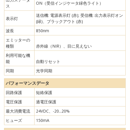
ON（受信インジケータ緑色ライト）
ス
送信機: 電源表示灯 (赤); 受信機: 出力表示灯オン
表示灯
(緑)、ブラックアウト (赤)
波長
850nm
エミッターの
種類
赤外線（NIR）、目に見えない
利用可能な機
能
自動リセット
同期
光学同期
パフォーマンスデータ
回路保護
短絡保護
電圧保護
過電圧保護
最大消費電流
24VDC、-20...20%
ヒューズ
150mA