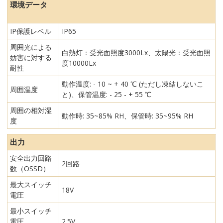
環境データ
IP保護レベル
IP65
周囲光による
白熱灯：受光面照度3000Lx、太陽光：受光面照
妨害に対する
度10000Lx
耐性
動作温度: - 10 ~ + 40 ℃ (ただし凍結しないこ
周囲温度
と)、保管温度: - 25 - + 55 ℃
周囲の相対湿
動作時: 35~85% RH、保管時: 35~95% RH
度
出力
安全出力回路
2回路
数（OSSD）
最大スイッチ
18V
電圧
最小スイッチ
電圧
2.5V