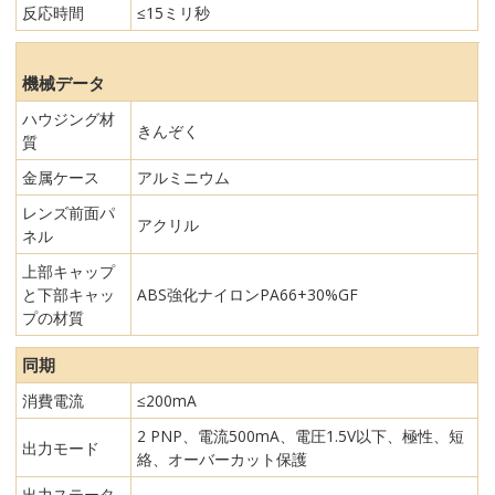
反応時間
≤15ミリ秒
機械データ
ハウジング材
きんぞく
質
金属ケース
アルミニウム
レンズ前面パ
アクリル
ネル
上部キャップ
と下部キャッ
ABS強化ナイロンPA66+30%GF
プの材質
同期
消費電流
≤200mA
2 PNP、電流500mA、電圧1.5V以下、極性、短
出力モード
絡、オーバーカット保護
出力ステータ