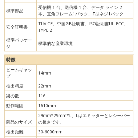
受信機 1 台、送信機 1 台、データ ライン 2
標準部品
本、直角フレーム1パック、T型ネジ1パック
TÜV CE、中国GB証明書、ISO証明書UL-FCC、
安全証明書
TYPE 2
標準パッケー
標準的な産業環境
ジ
特徴
ビームギャッ
14mm
プ
検出精度
22mm
梁の数
116
動作範囲
1610mm
29mm*29mm*L、Lはエミッターとレシーバー
商品のサイズ
の長さです。
検出距離
30-6000mm