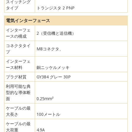
スイッチング
タイプ
トランジスタ 2 PNP
電気インターフェース
インターフェ
2（受信機と送信機）
ースの構成
コネクタタイ
M8コネクタ、
プ
インターフェ
ース材料
銅ニッケルメッキ
プラグ材質
GY384 グレー 30P
利用可能な典
型的な導体断
面
0.25mm²
ケーブルの最
大長さ
100メートル
ケーブルの最
大荷重
4.9A