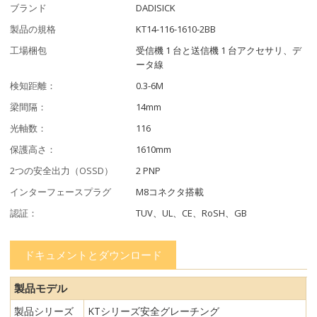
ブランド
DADISICK
製品の規格
KT14-116-1610-2BB
工場梱包
受信機 1 台と送信機 1 台アクセサリ、デ
ータ線
検知距離：
0.3-6M
梁間隔：
14mm
光軸数：
116
保護高さ：
1610mm
2つの安全出力（OSSD）
2 PNP
インターフェースプラグ
M8コネクタ搭載
認証：
TUV、UL、CE、RoSH、GB
ドキュメントとダウンロード
製品モデル
製品シリーズ
KTシリーズ安全グレーチング