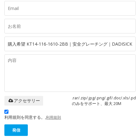
.rar/.zip/.jpg/.png/.gif/.doc/.xls/.pdf
アクセサリー
のみをサポート、最大 20M
利用規則を同意する。,
利用規則
発信