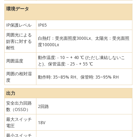
環境データ
IP保護レベル
IP65
周囲光による
白熱灯：受光面照度3000Lx、太陽光：受光面照
妨害に対する
度10000Lx
耐性
動作温度: - 10 ~ + 40 ℃ (ただし凍結しないこ
周囲温度
と)、保管温度: - 25 - + 55 ℃
周囲の相対湿
動作時: 35~85% RH、保管時: 35~95% RH
度
出力
安全出力回路
2回路
数（OSSD）
最大スイッチ
18V
電圧
最小スイッチ