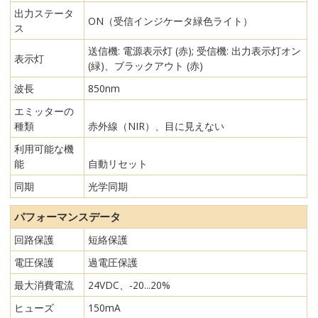
出力ステータ
ON（受信インジケータ緑色ライト）
ス
送信機: 電源表示灯 (赤); 受信機: 出力表示灯オン
表示灯
(緑)、ブラックアウト (赤)
波長
850nm
エミッターの
種類
赤外線（NIR）、目に見えない
利用可能な機
能
自動リセット
同期
光学同期
パフォーマンスデータ
回路保護
短絡保護
電圧保護
過電圧保護
最大消費電流
24VDC、-20...20%
ヒューズ
150mA