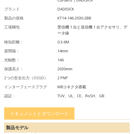
ブランド
DADISICK
製品の規格
KT14-146-2030-2BB
工場梱包
受信機 1 台と送信機 1 台アクセサリ、デ
ータ線
検知距離：
0.3-6M
梁間隔：
14mm
光軸数：
146
保護高さ：
2030mm
2つの安全出力（OSSD）
2 PNP
インターフェースプラグ
M8コネクタ搭載
認証：
TUV、UL、CE、RoSH、GB
ドキュメントとダウンロード
製品モデル