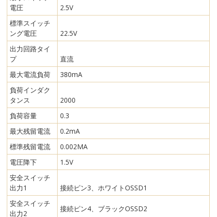
電圧
2.5V
標準スイッチ
ング電圧
22.5V
出力回路タイ
プ
直流
最大電流負荷
380mA
負荷インダク
タンス
2000
負荷容量
0.3
最大残留電流
0.2mA
標準残留電流
0.002MA
電圧降下
1.5V
安全スイッチ
出力1
接続ピン3、ホワイトOSSD1
安全スイッチ
接続ピン4、ブラックOSSD2
出力2