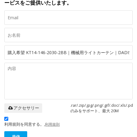
ービスをご提供いたします。
.rar/.zip/.jpg/.png/.gif/.doc/.xls/.pdf
アクセサリー
のみをサポート、最大 20M
利用規則を同意する。,
利用規則
発信