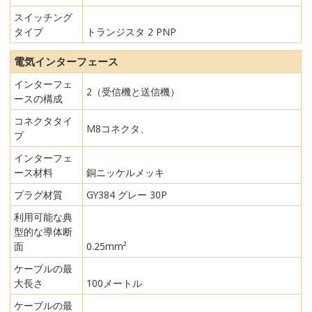
スイッチング
タイプ
トランジスタ 2 PNP
電気インターフェース
インターフェ
2（受信機と送信機）
ースの構成
コネクタタイ
M8コネクタ、
プ
インターフェ
ース材料
銅ニッケルメッキ
プラグ材質
GY384 グレー 30P
利用可能な典
型的な導体断
面
0.25mm²
ケーブルの最
大長さ
100メートル
ケーブルの最