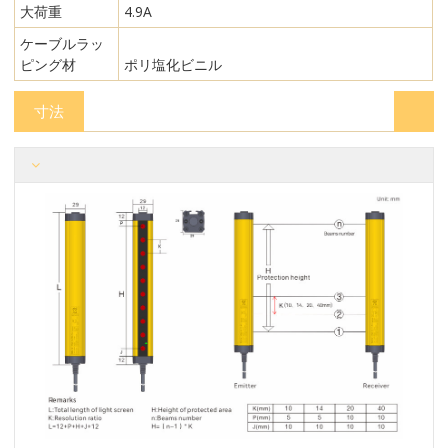
大荷重
4.9A
ケーブルラッ
ピング材
ポリ塩化ビニル
寸法