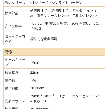
製品シリーズ
KTシリーズマシンライトカーテン
受信機 1 台、送信機 1 台、データ ライン 2
標準部品
本、直角フレーム1パック、T型ネジ1パック
TÜV CE、中国GB証明書、ISO証明書UL-FCC、
安全証明書
TYPE 2
適用＃テキヨ
標準的な産業環境
ウ＃
特徴
ビームギャッ
14mm
プ
検出精度
22mm
梁の数
146
動作範囲
2030mm
29mm*29mm*L、Lはエミッターとレシーバー
商品のサイズ
の長さです。
検出距離
30-6000mm