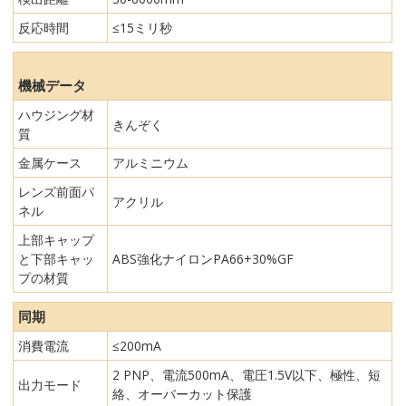
反応時間
≤15ミリ秒
機械データ
ハウジング材
きんぞく
質
金属ケース
アルミニウム
レンズ前面パ
アクリル
ネル
上部キャップ
と下部キャッ
ABS強化ナイロンPA66+30%GF
プの材質
同期
消費電流
≤200mA
2 PNP、電流500mA、電圧1.5V以下、極性、短
出力モード
絡、オーバーカット保護