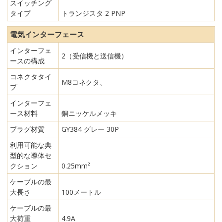
スイッチング
タイプ
トランジスタ 2 PNP
電気インターフェース
インターフェ
2（受信機と送信機）
ースの構成
コネクタタイ
M8コネクタ、
プ
インターフェ
ース材料
銅ニッケルメッキ
プラグ材質
GY384 グレー 30P
利用可能な典
型的な導体セ
クション
0.25mm²
ケーブルの最
大長さ
100メートル
ケーブルの最
大荷重
4.9A