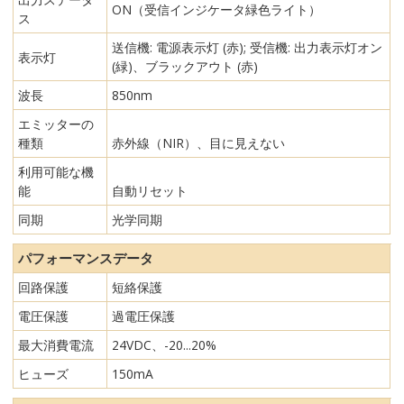
ON（受信インジケータ緑色ライト）
ス
送信機: 電源表示灯 (赤); 受信機: 出力表示灯オン
表示灯
(緑)、ブラックアウト (赤)
波長
850nm
エミッターの
種類
赤外線（NIR）、目に見えない
利用可能な機
能
自動リセット
同期
光学同期
パフォーマンスデータ
回路保護
短絡保護
電圧保護
過電圧保護
最大消費電流
24VDC、-20...20%
ヒューズ
150mA