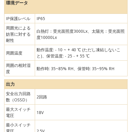
環境データ
IP保護レベル
IP65
周囲光による
白熱灯：受光面照度3000Lx、太陽光：受光面照
妨害に対する
度10000Lx
耐性
動作温度: - 10 ~ + 40 ℃ (ただし凍結しないこ
周囲温度
と)、保管温度: - 25 - + 55 ℃
周囲の相対湿
動作時: 35~85% RH、保管時: 35~95% RH
度
出力
安全出力回路
2回路
数（OSSD）
最大スイッチ
18V
電圧
最小スイッチ
電圧
2.5V