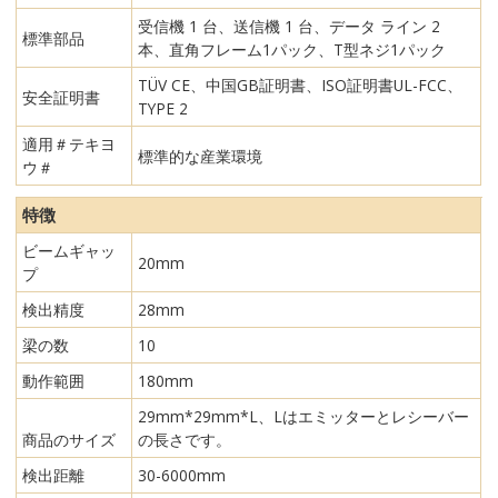
受信機 1 台、送信機 1 台、データ ライン 2
標準部品
本、直角フレーム1パック、T型ネジ1パック
TÜV CE、中国GB証明書、ISO証明書UL-FCC、
安全証明書
TYPE 2
適用＃テキヨ
標準的な産業環境
ウ＃
特徴
ビームギャッ
20mm
プ
検出精度
28mm
梁の数
10
動作範囲
180mm
29mm*29mm*L、Lはエミッターとレシーバー
商品のサイズ
の長さです。
検出距離
30-6000mm