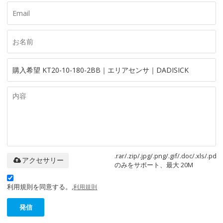
.rar/.zip/.jpg/.png/.gif/.doc/.xls/.pdf
アクセサリー
のみをサポート、最大 20M
利用規則を同意する。,
利用規則
発信