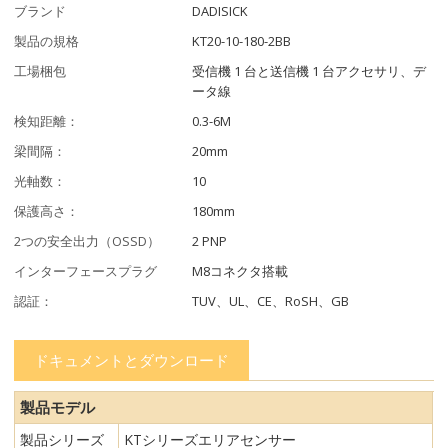
ブランド
DADISICK
製品の規格
KT20-10-180-2BB
工場梱包
受信機 1 台と送信機 1 台アクセサリ、デ
ータ線
検知距離：
0.3-6M
梁間隔：
20mm
光軸数：
10
保護高さ：
180mm
2つの安全出力（OSSD）
2 PNP
インターフェースプラグ
M8コネクタ搭載
認証：
TUV、UL、CE、RoSH、GB
ドキュメントとダウンロード
製品モデル
製品シリーズ
KTシリーズエリアセンサー