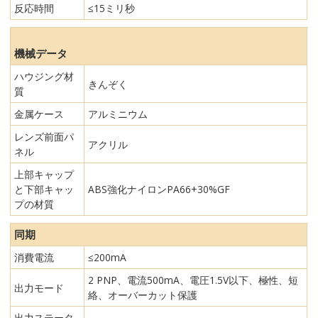
反応時間
≤15ミリ秒
機械データ
ハウジング材
きんぞく
質
金属ケース
アルミニウム
レンズ前面パ
アクリル
ネル
上部キャップ
と下部キャッ
ABS強化ナイロンPA66+30%GF
プの材質
同期
消費電流
≤200mA
2 PNP、電流500mA、電圧1.5V以下、極性、短
出力モード
絡、オーバーカット保護
出力ステータ