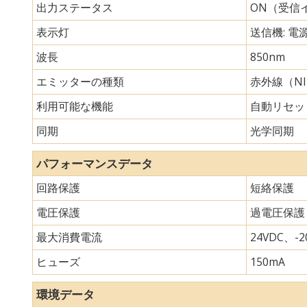
出力ステータス
ON（受信
表示灯
送信機: 電
波長
850nm
エミッターの種類
赤外線（N
利用可能な機能
自動リセッ
同期
光学同期
パフォーマンスデータ
回路保護
短絡保護
電圧保護
過電圧保護
最大消費電流
24VDC、-20
ヒューズ
150mA
環境データ