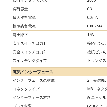
負荷インダクタンス
2000
負荷容量
0.3
最大残留電流
0.2mA
標準残留電流
0.002MA
電圧降下
1.5V
安全スイッチ出力1
接続ピン3、
安全スイッチ出力2
接続ピン4、
スイッチングタイプ
トランジスタ
電気インターフェース
インターフェースの構成
2（受信機
コネクタタイプ
M8コネク
インターフェース材料
銅ニッケル
プラグ材質
GY384 グレ