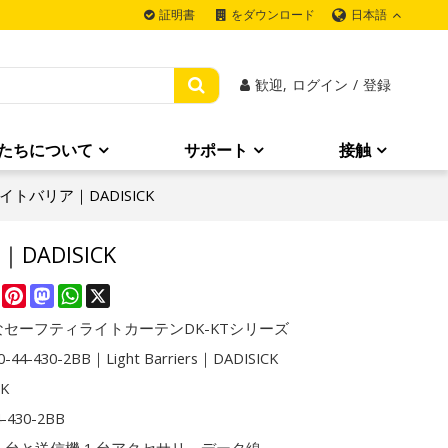
日本語
証明書
をダウンロード
歓迎,
ログイン
/
登録
たちについて
サポート
接触
｜ライトバリア｜DADISICK
｜DADISICK
re
Facebook
Pinterest
Mastodon
WhatsApp
X
セーフティライトカーテンDK-KTシリーズ
-44-430-2BB｜Light Barriers｜DADISICK
CK
4-430-2BB