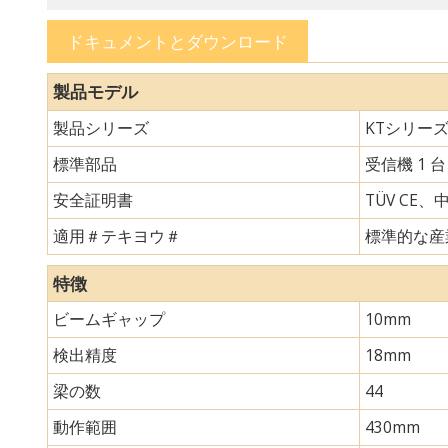
ドキュメントとダウンロード
製品モデル
製品シリーズ
KTシリー
標準部品
受信機 1 
安全証明書
TÜV CE、
適用＃テキヨウ＃
標準的な産
特徴
ビームギャップ
10mm
検出精度
18mm
梁の数
44
動作範囲
430mm