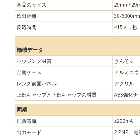
商品のサイズ
29mm*
検出距離
30-6000m
反応時間
≤15ミリ秒
機械データ
ハウジング材質
きんぞく
金属ケース
アルミニウ
レンズ前面パネル
アクリル
上部キャップと下部キャップの材質
ABS強化ナイ
同期
消費電流
≤200mA
出力モード
2 PNP、