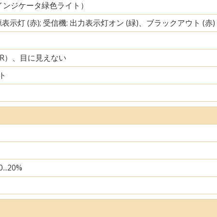
インジケータ緑色ライト）
源表示灯 (赤); 受信機: 出力表示灯オン (緑)、ブラックアウト (赤)
IR）、目に見えない
ト
...20%