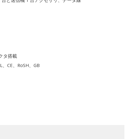
1 台と送信機 1 台アクセサリ、データ線
クタ搭載
L、CE、RoSH、GB