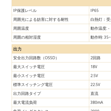
IP保護レベル
IP65
周囲光による妨害に対する耐性
白熱灯：受光
周囲温度
動作温度: -
周囲の相対湿度
動作時: 35~
出力
安全出力回路数（OSSD）
2回路
最大スイッチ電圧
18V
最小スイッチ電圧
2.5V
標準スイッチング電圧
22.5V
出力回路タイプ
直流
最大電流負荷
380mA