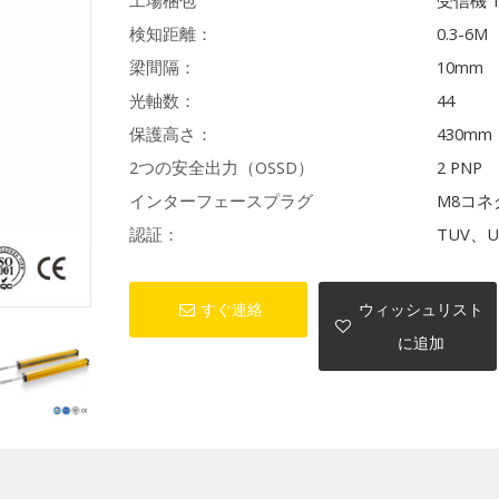
工場梱包
受信機 
検知距離：
0.3-6M
梁間隔：
10mm
光軸数：
44
保護高さ：
430mm
2つの安全出力（OSSD）
2 PNP
インターフェースプラグ
M8コネ
認証：
TUV、U
すぐ連絡
ウィッシュリスト
に追加