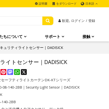
日本語
証明書
をダウンロード
歓迎,
ログイン
/
登録
たちについて
サポート
接触
B｜セキュリティライトセンサー｜DADISICK
ティライトセンサー｜DADISICK
re
Facebook
Pinterest
Mastodon
WhatsApp
X
セーフティライトカーテンDK-KTシリーズ
-08-140-2BB｜Security Light Sensor｜DADISICK
CK
8-140-2BB