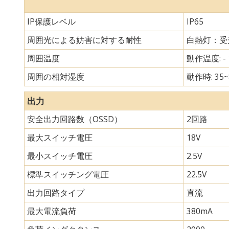
IP保護レベル
IP65
周囲光による妨害に対する耐性
白熱灯：受光
周囲温度
動作温度: - 
周囲の相対湿度
動作時: 35~
出力
安全出力回路数（OSSD）
2回路
最大スイッチ電圧
18V
最小スイッチ電圧
2.5V
標準スイッチング電圧
22.5V
出力回路タイプ
直流
最大電流負荷
380mA