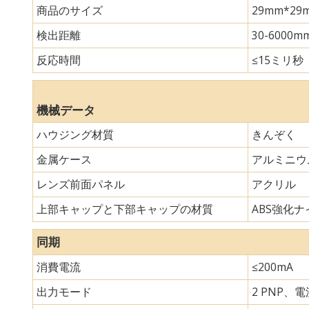
商品のサイズ
29mm*
検出距離
30-6000m
反応時間
≤15ミリ秒
機械データ
ハウジング材質
きんぞく
金属ケース
アルミニウ
レンズ前面パネル
アクリル
上部キャップと下部キャップの材質
ABS強化ナイ
同期
消費電流
≤200mA
出力モード
2 PNP、