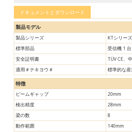
ドキュメントとダウンロード
製品モデル
製品シリーズ
KTシリー
標準部品
受信機 1 
安全証明書
TÜV CE、
適用＃テキヨウ＃
標準的な産
特徴
ビームギャップ
20mm
検出精度
28mm
梁の数
8
動作範囲
140mm