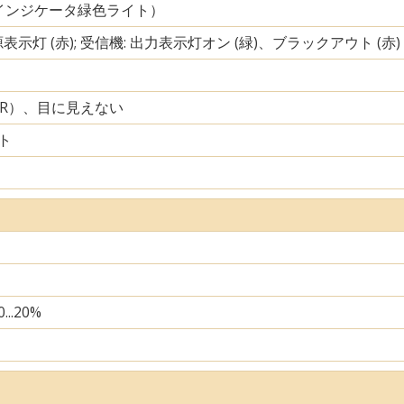
インジケータ緑色ライト）
源表示灯 (赤); 受信機: 出力表示灯オン (緑)、ブラックアウト (赤)
IR）、目に見えない
ト
...20%