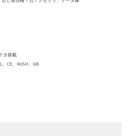
1 台と送信機 1 台アクセサリ、データ線
クタ搭載
L、CE、RoSH、GB