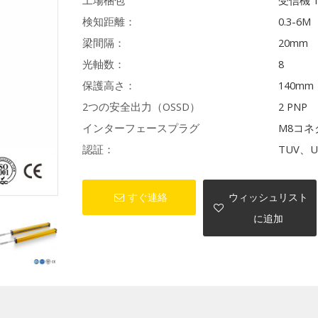
工場梱包
受信機 
検知距離：
0.3-6M
梁間隔：
20mm
光軸数：
8
保護高さ：
140mm
2つの安全出力（OSSD）
2 PNP
インターフェースプラグ
M8コネ
認証：
TUV、U
すぐ連絡
ウィッシュリスト
に追加