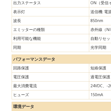
出力ステータス
ON（受信
表示灯
送信機: 電
波長
850nm
エミッターの種類
赤外線（N
利用可能な機能
自動リセッ
同期
光学同期
パフォーマンスデータ
回路保護
短絡保護
電圧保護
過電圧保護
最大消費電流
24VDC、-20
ヒューズ
150mA
環境データ