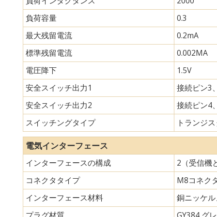
負荷インダクタンス
2000
負荷容量
0.3
最大残留電流
0.2mA
標準残留電流
0.002MA
電圧降下
1.5V
安全スイッチ出力1
接続ピン3、
安全スイッチ出力2
接続ピン4、
スイッチングタイプ
トランジスタ
電気インターフェース
インターフェースの構成
2（受信機
コネクタタイプ
M8コネク
インターフェース材料
銅ニッケル
プラグ材質
GY384 グレ