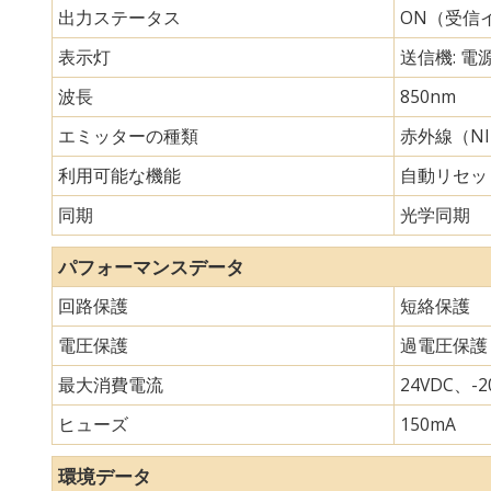
出力ステータス
ON（受信
表示灯
送信機: 電
波長
850nm
エミッターの種類
赤外線（N
利用可能な機能
自動リセッ
同期
光学同期
パフォーマンスデータ
回路保護
短絡保護
電圧保護
過電圧保護
最大消費電流
24VDC、-20
ヒューズ
150mA
環境データ