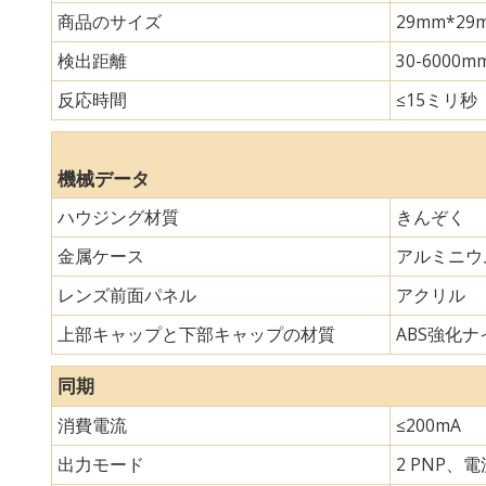
商品のサイズ
29mm*
検出距離
30-6000m
反応時間
≤15ミリ秒
機械データ
ハウジング材質
きんぞく
金属ケース
アルミニウ
レンズ前面パネル
アクリル
上部キャップと下部キャップの材質
ABS強化ナイ
同期
消費電流
≤200mA
出力モード
2 PNP、