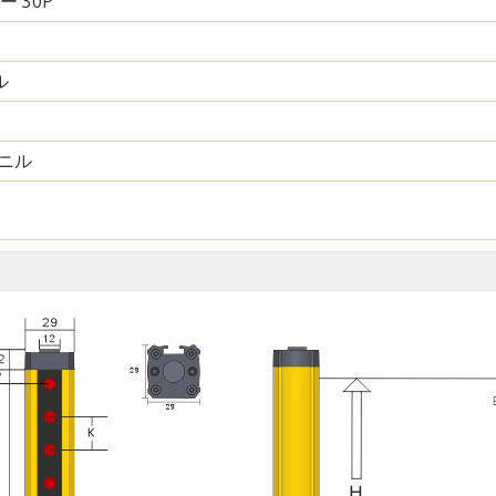
ー 30P
ル
ニル