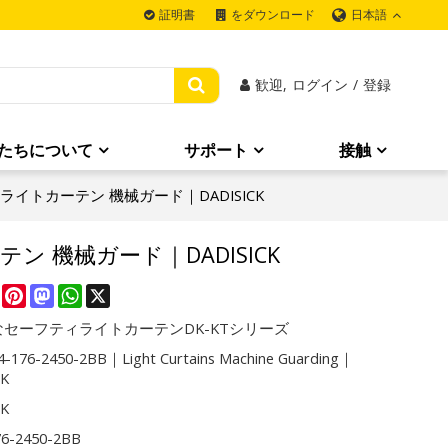
日本語
証明書
をダウンロード
歓迎,
ログイン
/
登録
たちについて
サポート
接触
2BB｜ライトカーテン 機械ガード｜DADISICK
カーテン 機械ガード｜DADISICK
re
Facebook
Pinterest
Mastodon
WhatsApp
X
セーフティライトカーテンDK-KTシリーズ
-176-2450-2BB｜Light Curtains Machine Guarding｜
CK
CK
76-2450-2BB