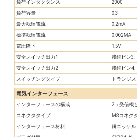
負荷インダクタンス
2000
負荷容量
0.3
最大残留電流
0.2mA
標準残留電流
0.002MA
電圧降下
1.5V
安全スイッチ出力1
接続ピン3、
安全スイッチ出力2
接続ピン4、
スイッチングタイプ
トランジスタ
電気インターフェース
インターフェースの構成
2（受信機
コネクタタイプ
M8コネク
インターフェース材料
銅ニッケル