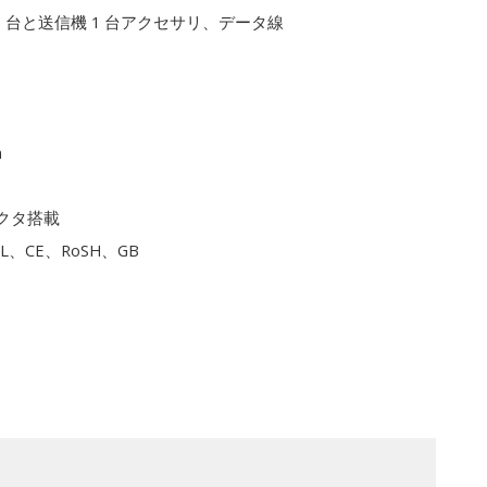
1 台と送信機 1 台アクセサリ、データ線
m
クタ搭載
L、CE、RoSH、GB