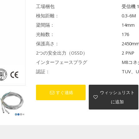
工場梱包
受信機 
検知距離：
0.3-6M
梁間隔：
14mm
光軸数：
176
保護高さ：
2450m
2つの安全出力（OSSD）
2 PNP
インターフェースプラグ
M8コネ
認証：
TUV、U
すぐ連絡
ウィッシュリスト
に追加