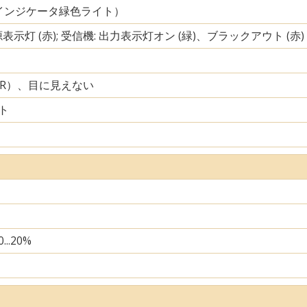
インジケータ緑色ライト）
源表示灯 (赤); 受信機: 出力表示灯オン (緑)、ブラックアウト (赤)
IR）、目に見えない
ト
...20%