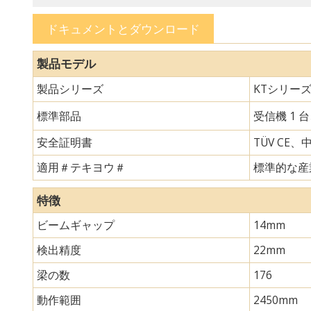
ドキュメントとダウンロード
製品モデル
製品シリーズ
KTシリー
標準部品
受信機 1 
安全証明書
TÜV CE、
適用＃テキヨウ＃
標準的な産
特徴
ビームギャップ
14mm
検出精度
22mm
梁の数
176
動作範囲
2450mm