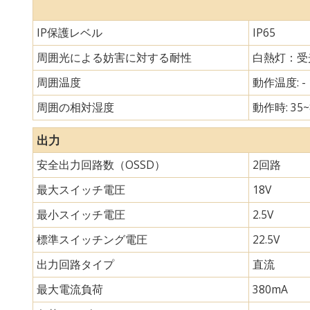
IP保護レベル
IP65
周囲光による妨害に対する耐性
白熱灯：受光
周囲温度
動作温度: - 
周囲の相対湿度
動作時: 35~
出力
安全出力回路数（OSSD）
2回路
最大スイッチ電圧
18V
最小スイッチ電圧
2.5V
標準スイッチング電圧
22.5V
出力回路タイプ
直流
最大電流負荷
380mA