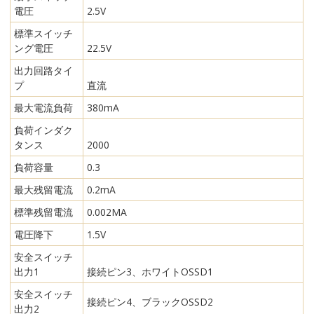
電圧
2.5V
標準スイッチ
ング電圧
22.5V
出力回路タイ
プ
直流
最大電流負荷
380mA
負荷インダク
タンス
2000
負荷容量
0.3
最大残留電流
0.2mA
標準残留電流
0.002MA
電圧降下
1.5V
安全スイッチ
出力1
接続ピン3、ホワイトOSSD1
安全スイッチ
接続ピン4、ブラックOSSD2
出力2