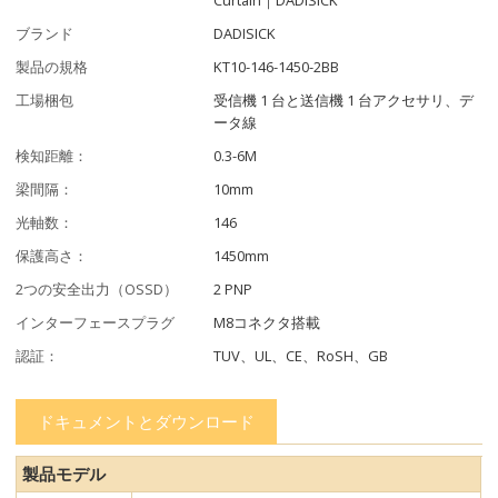
ブランド
DADISICK
製品の規格
KT10-146-1450-2BB
工場梱包
受信機 1 台と送信機 1 台アクセサリ、デ
ータ線
検知距離：
0.3-6M
梁間隔：
10mm
光軸数：
146
保護高さ：
1450mm
2つの安全出力（OSSD）
2 PNP
インターフェースプラグ
M8コネクタ搭載
認証：
TUV、UL、CE、RoSH、GB
ドキュメントとダウンロード
製品モデル