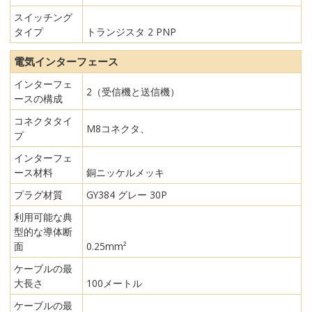
スイッチング
タイプ
トランジスタ 2 PNP
電気インターフェース
インターフェ
2（受信機と送信機）
ースの構成
コネクタタイ
M8コネクタ、
プ
インターフェ
ース材料
銅ニッケルメッキ
プラグ材質
GY384 グレー 30P
利用可能な典
型的な導体断
面
0.25mm²
ケーブルの最
大長さ
100メートル
ケーブルの最