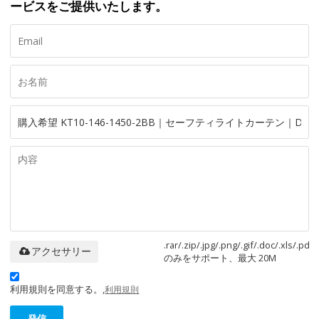
ービスをご提供いたします。
.rar/.zip/.jpg/.png/.gif/.doc/.xls/.pdf
アクセサリー
のみをサポート、最大 20M
利用規則を同意する。,
利用規則
発信