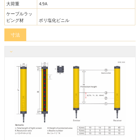
大荷重
4.9A
ケーブルラッ
ピング材
ポリ塩化ビニル
寸法