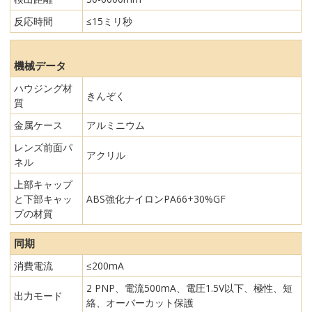
反応時間
≤15ミリ秒
機械データ
ハウジング材
きんぞく
質
金属ケース
アルミニウム
レンズ前面パ
アクリル
ネル
上部キャップ
と下部キャッ
ABS強化ナイロンPA66+30%GF
プの材質
同期
消費電流
≤200mA
2 PNP、電流500mA、電圧1.5V以下、極性、短
出力モード
絡、オーバーカット保護