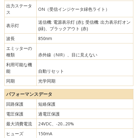
出力ステータ
ON（受信インジケータ緑色ライト）
ス
送信機: 電源表示灯 (赤); 受信機: 出力表示灯オン
表示灯
(緑)、ブラックアウト (赤)
波長
850nm
エミッターの
種類
赤外線（NIR）、目に見えない
利用可能な機
能
自動リセット
同期
光学同期
パフォーマンスデータ
回路保護
短絡保護
電圧保護
過電圧保護
最大消費電流
24VDC、-20...20%
ヒューズ
150mA