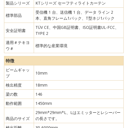
製品シリーズ
KTシリーズ セーフティライトカーテン
受信機 1 台、送信機 1 台、データ ライン 2
標準部品
本、直角フレーム1パック、T型ネジ1パック
TÜV CE、中国GB証明書、ISO証明書UL-FCC、
安全証明書
TYPE 2
適用＃テキヨ
標準的な産業環境
ウ＃
特徴
ビームギャッ
10mm
プ
検出精度
18mm
梁の数
146
動作範囲
1450mm
29mm*29mm*L、Lはエミッターとレシーバー
商品のサイズ
の長さです。
検出距離
30-6000mm