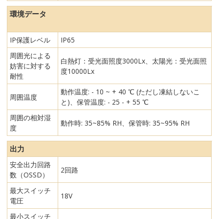
環境データ
IP保護レベル
IP65
周囲光による
白熱灯：受光面照度3000Lx、太陽光：受光面照
妨害に対する
度10000Lx
耐性
動作温度: - 10 ~ + 40 ℃ (ただし凍結しないこ
周囲温度
と)、保管温度: - 25 - + 55 ℃
周囲の相対湿
動作時: 35~85% RH、保管時: 35~95% RH
度
出力
安全出力回路
2回路
数（OSSD）
最大スイッチ
18V
電圧
最小スイッチ