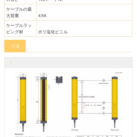
ケーブルの最
大荷重
4.9A
ケーブルラッ
ピング材
ポリ塩化ビニル
寸法