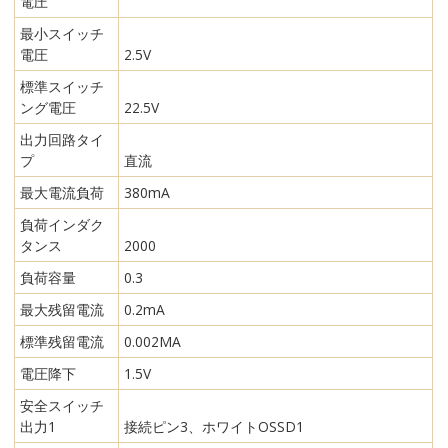
電圧
最小スイッチ
電圧
2.5V
標準スイッチ
ング電圧
22.5V
出力回路タイ
プ
直流
最大電流負荷
380mA
負荷インダク
タンス
2000
負荷容量
0.3
最大残留電流
0.2mA
標準残留電流
0.002MA
電圧降下
1.5V
安全スイッチ
出力1
接続ピン3、ホワイトOSSD1