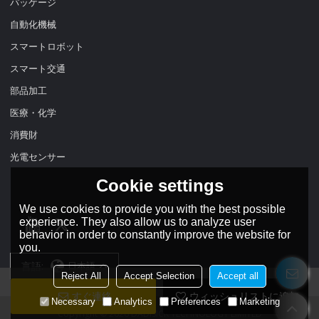
パッケージ
自動化機械
スマートロボット
スマート交通
部品加工
医療・化学
消費財
光電センサー
Cookie settings
We use cookies to provide you with the best possible
experience. They also allow us to analyze user
behavior in order to constantly improve the website for
you.
言語:
日本語
Reject All
Accept Selection
Accept all
すぐ連絡
ウィッシュリストに追加
Necessary
Analytics
Preferences
Marketing
Copyright © 2026
DADISICK TECHNOLOGY LIMITED