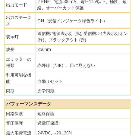
2 PNP、電流500mA、電圧1.5V以下、極性、短
出力モード
絡、オーバーカット保護
出力ステータ
ON（受信インジケータ緑色ライト）
ス
送信機: 電源表示灯 (赤); 受信機: 出力表示灯オン
表示灯
(緑)、ブラックアウト (赤)
波長
850nm
エミッターの
種類
赤外線（NIR）、目に見えない
利用可能な機
能
自動リセット
同期
光学同期
パフォーマンスデータ
回路保護
短絡保護
電圧保護
過電圧保護
最大消費電流
24VDC、-20...20%