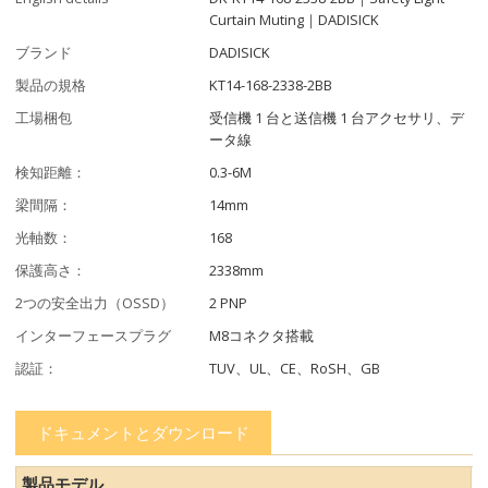
Curtain Muting｜DADISICK
ブランド
DADISICK
製品の規格
KT14-168-2338-2BB
工場梱包
受信機 1 台と送信機 1 台アクセサリ、デ
ータ線
検知距離：
0.3-6M
梁間隔：
14mm
光軸数：
168
保護高さ：
2338mm
2つの安全出力（OSSD）
2 PNP
インターフェースプラグ
M8コネクタ搭載
認証：
TUV、UL、CE、RoSH、GB
ドキュメントとダウンロード
製品モデル