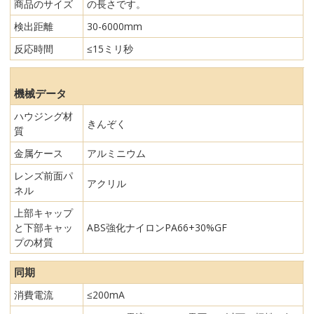
商品のサイズ
の長さです。
検出距離
30-6000mm
反応時間
≤15ミリ秒
機械データ
ハウジング材
きんぞく
質
金属ケース
アルミニウム
レンズ前面パ
アクリル
ネル
上部キャップ
と下部キャッ
ABS強化ナイロンPA66+30%GF
プの材質
同期
消費電流
≤200mA