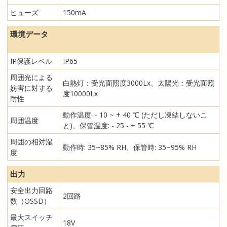
ヒューズ
150mA
環境データ
IP保護レベル
IP65
周囲光による
白熱灯：受光面照度3000Lx、太陽光：受光面照
妨害に対する
度10000Lx
耐性
動作温度: - 10 ~ + 40 ℃ (ただし凍結しないこ
周囲温度
と)、保管温度: - 25 - + 55 ℃
周囲の相対湿
動作時: 35~85% RH、保管時: 35~95% RH
度
出力
安全出力回路
2回路
数（OSSD）
最大スイッチ
18V