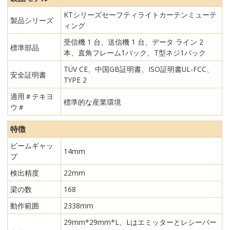
KTシリーズセーフティライトカーテンミューテ
製品シリーズ
ィング
受信機 1 台、送信機 1 台、データ ライン 2
標準部品
本、直角フレーム1パック、T型ネジ1パック
TÜV CE、中国GB証明書、ISO証明書UL-FCC、
安全証明書
TYPE 2
適用＃テキヨ
標準的な産業環境
ウ＃
特徴
ビームギャッ
14mm
プ
検出精度
22mm
梁の数
168
動作範囲
2338mm
29mm*29mm*L、Lはエミッターとレシーバー