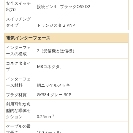
安全スイッチ
接続ピン4、ブラックOSSD2
出力2
スイッチング
タイプ
トランジスタ 2 PNP
電気インターフェース
インターフェ
2（受信機と送信機）
ースの構成
コネクタタイ
M8コネクタ、
プ
インターフェ
ース材料
銅ニッケルメッキ
プラグ材質
GY384 グレー 30P
利用可能な典
型的な導体セ
クション
0.25mm²
ケーブルの最
大長さ
100メートル