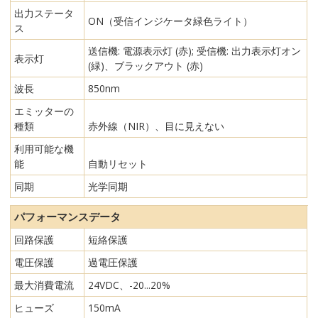
出力ステータ
ON（受信インジケータ緑色ライト）
ス
送信機: 電源表示灯 (赤); 受信機: 出力表示灯オン
表示灯
(緑)、ブラックアウト (赤)
波長
850nm
エミッターの
種類
赤外線（NIR）、目に見えない
利用可能な機
能
自動リセット
同期
光学同期
パフォーマンスデータ
回路保護
短絡保護
電圧保護
過電圧保護
最大消費電流
24VDC、-20...20%
ヒューズ
150mA