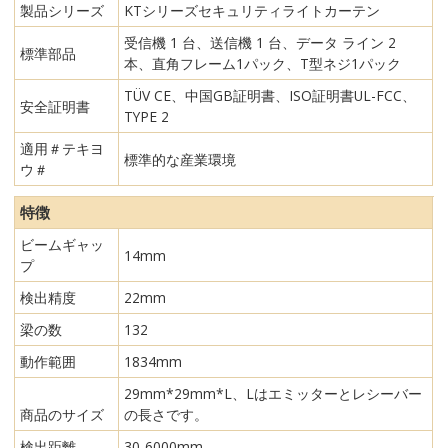
製品シリーズ
KTシリーズセキュリティライトカーテン
受信機 1 台、送信機 1 台、データ ライン 2
標準部品
本、直角フレーム1パック、T型ネジ1パック
TÜV CE、中国GB証明書、ISO証明書UL-FCC、
安全証明書
TYPE 2
適用＃テキヨ
標準的な産業環境
ウ＃
特徴
ビームギャッ
14mm
プ
検出精度
22mm
梁の数
132
動作範囲
1834mm
29mm*29mm*L、Lはエミッターとレシーバー
商品のサイズ
の長さです。
検出距離
30-6000mm