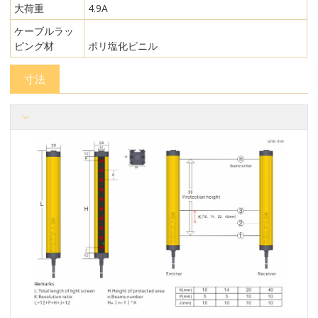
大荷重
4.9A
ケーブルラッ
ピング材
ポリ塩化ビニル
寸法