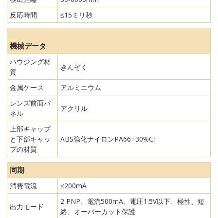
反応時間
≤15ミリ秒
機械データ
ハウジング材
きんぞく
質
金属ケース
アルミニウム
レンズ前面パ
アクリル
ネル
上部キャップ
と下部キャッ
ABS強化ナイロンPA66+30%GF
プの材質
同期
消費電流
≤200mA
2 PNP、電流500mA、電圧1.5V以下、極性、短
出力モード
絡、オーバーカット保護