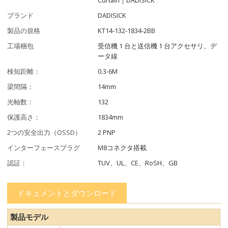
ブランド
DADISICK
製品の規格
KT14-132-1834-2BB
工場梱包
受信機 1 台と送信機 1 台アクセサリ、デ
ータ線
検知距離：
0.3-6M
梁間隔：
14mm
光軸数：
132
保護高さ：
1834mm
2つの安全出力（OSSD）
2 PNP
インターフェースプラグ
M8コネクタ搭載
認証：
TUV、UL、CE、RoSH、GB
ドキュメントとダウンロード
製品モデル