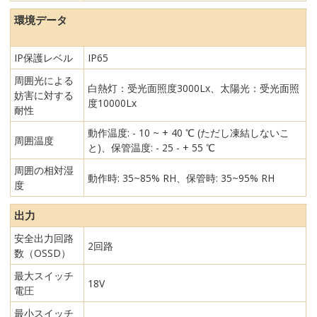
環境データ
IP保護レベル
IP65
周囲光による
白熱灯：受光面照度3000Lx、太陽光：受光面照
妨害に対する
度10000Lx
耐性
動作温度: - 10 ~ + 40 ℃ (ただし凍結しないこ
周囲温度
と)、保管温度: - 25 - + 55 ℃
周囲の相対湿
動作時: 35~85% RH、保管時: 35~95% RH
度
出力
安全出力回路
2回路
数（OSSD）
最大スイッチ
18V
電圧
最小スイッチ