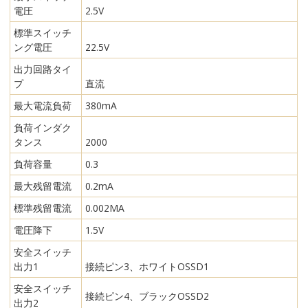
電圧
2.5V
標準スイッチ
ング電圧
22.5V
出力回路タイ
プ
直流
最大電流負荷
380mA
負荷インダク
タンス
2000
負荷容量
0.3
最大残留電流
0.2mA
標準残留電流
0.002MA
電圧降下
1.5V
安全スイッチ
出力1
接続ピン3、ホワイトOSSD1
安全スイッチ
接続ピン4、ブラックOSSD2
出力2