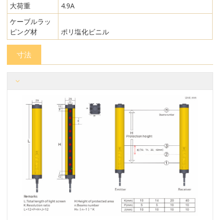
大荷重
4.9A
ケーブルラッ
ピング材
ポリ塩化ビニル
寸法