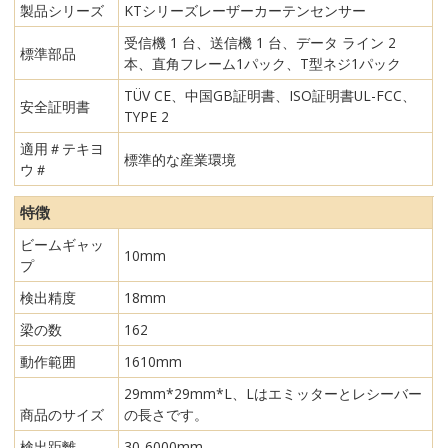
製品シリーズ
KTシリーズレーザーカーテンセンサー
受信機 1 台、送信機 1 台、データ ライン 2
標準部品
本、直角フレーム1パック、T型ネジ1パック
TÜV CE、中国GB証明書、ISO証明書UL-FCC、
安全証明書
TYPE 2
適用＃テキヨ
標準的な産業環境
ウ＃
特徴
ビームギャッ
10mm
プ
検出精度
18mm
梁の数
162
動作範囲
1610mm
29mm*29mm*L、Lはエミッターとレシーバー
商品のサイズ
の長さです。
検出距離
30-6000mm