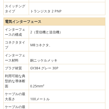
スイッチング
タイプ
トランジスタ 2 PNP
電気インターフェース
インターフェ
2（受信機と送信機）
ースの構成
コネクタタイ
M8コネクタ、
プ
インターフェ
ース材料
銅ニッケルメッキ
プラグ材質
GY384 グレー 30P
利用可能な典
型的な導体断
面
0.25mm²
ケーブルの最
大長さ
100メートル
ケーブルの最