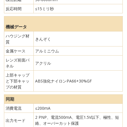
反応時間
≤15ミリ秒
機械データ
ハウジング材
きんぞく
質
金属ケース
アルミニウム
レンズ前面パ
アクリル
ネル
上部キャップ
と下部キャッ
ABS強化ナイロンPA66+30%GF
プの材質
同期
消費電流
≤200mA
2 PNP、電流500mA、電圧1.5V以下、極性、短
出力モード
絡、オーバーカット保護