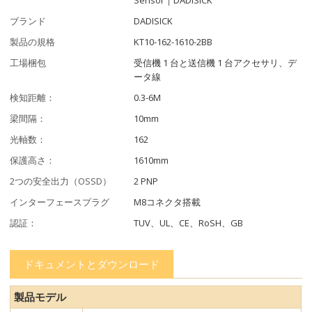
ブランド
DADISICK
製品の規格
KT10-162-1610-2BB
工場梱包
受信機 1 台と送信機 1 台アクセサリ、デ
ータ線
検知距離：
0.3-6M
梁間隔：
10mm
光軸数：
162
保護高さ：
1610mm
2つの安全出力（OSSD）
2 PNP
インターフェースプラグ
M8コネクタ搭載
認証：
TUV、UL、CE、RoSH、GB
ドキュメントとダウンロード
製品モデル