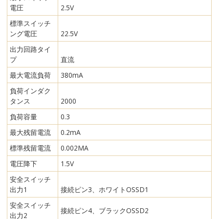
電圧
2.5V
標準スイッチ
ング電圧
22.5V
出力回路タイ
プ
直流
最大電流負荷
380mA
負荷インダク
タンス
2000
負荷容量
0.3
最大残留電流
0.2mA
標準残留電流
0.002MA
電圧降下
1.5V
安全スイッチ
出力1
接続ピン3、ホワイトOSSD1
安全スイッチ
接続ピン4、ブラックOSSD2
出力2