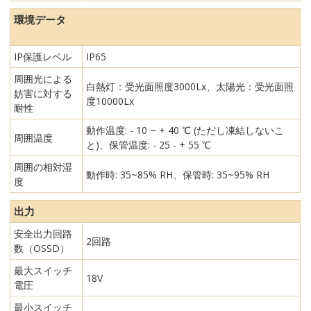
環境データ
IP保護レベル
IP65
周囲光による
白熱灯：受光面照度3000Lx、太陽光：受光面照
妨害に対する
度10000Lx
耐性
動作温度: - 10 ~ + 40 ℃ (ただし凍結しないこ
周囲温度
と)、保管温度: - 25 - + 55 ℃
周囲の相対湿
動作時: 35~85% RH、保管時: 35~95% RH
度
出力
安全出力回路
2回路
数（OSSD）
最大スイッチ
18V
電圧
最小スイッチ