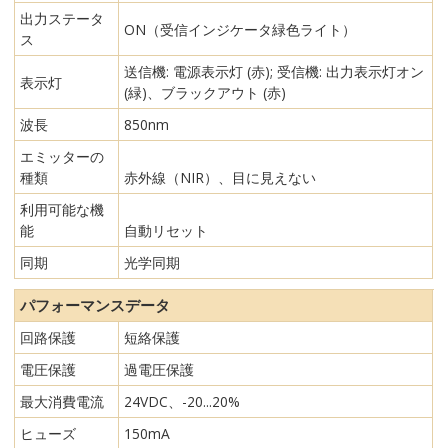
出力ステータ
ON（受信インジケータ緑色ライト）
ス
送信機: 電源表示灯 (赤); 受信機: 出力表示灯オン
表示灯
(緑)、ブラックアウト (赤)
波長
850nm
エミッターの
種類
赤外線（NIR）、目に見えない
利用可能な機
能
自動リセット
同期
光学同期
パフォーマンスデータ
回路保護
短絡保護
電圧保護
過電圧保護
最大消費電流
24VDC、-20...20%
ヒューズ
150mA