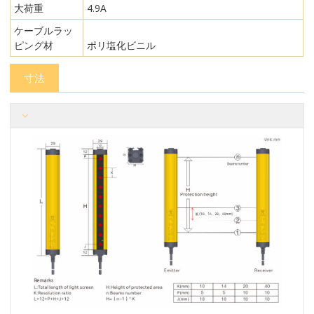
大荷重
4.9A
ケーブルラッ
ピング材
ポリ塩化ビニル
寸法