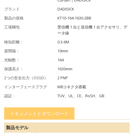
ブランド
DADISICK
製品の規格
KT10-164-1630-2BB
工場梱包
受信機 1 台と送信機 1 台アクセサリ、デ
ータ線
検知距離：
0.3-6M
梁間隔：
10mm
光軸数：
164
保護高さ：
1630mm
2つの安全出力（OSSD）
2 PNP
インターフェースプラグ
M8コネクタ搭載
認証：
TUV、UL、CE、RoSH、GB
ドキュメントとダウンロード
製品モデル