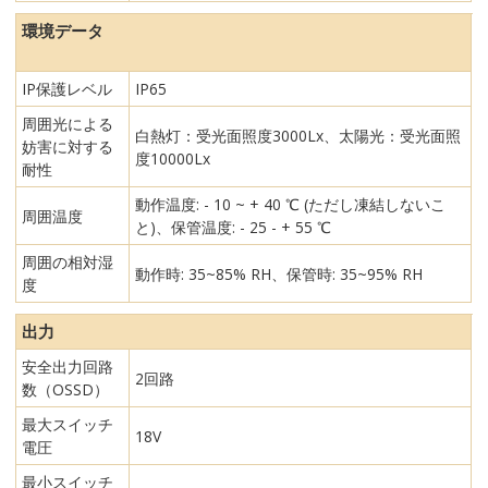
環境データ
IP保護レベル
IP65
周囲光による
白熱灯：受光面照度3000Lx、太陽光：受光面照
妨害に対する
度10000Lx
耐性
動作温度: - 10 ~ + 40 ℃ (ただし凍結しないこ
周囲温度
と)、保管温度: - 25 - + 55 ℃
周囲の相対湿
動作時: 35~85% RH、保管時: 35~95% RH
度
出力
安全出力回路
2回路
数（OSSD）
最大スイッチ
18V
電圧
最小スイッチ