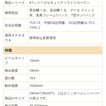
製品シリーズ
KTシリーズセキュリティライトカーテン
受信機 1 台、送信機 1 台、データ ライン 2
標準部品
本、直角フレーム1パック、T型ネジ1パック
TÜV CE、中国GB証明書、ISO証明書UL-FCC、
安全証明書
TYPE 2
適用＃テキヨ
標準的な産業環境
ウ＃
特徴
ビームギャッ
10mm
プ
検出精度
18mm
梁の数
164
動作範囲
1630mm
29mm*29mm*L、Lはエミッターとレシーバー
商品のサイズ
の長さです。
検出距離
30-6000mm