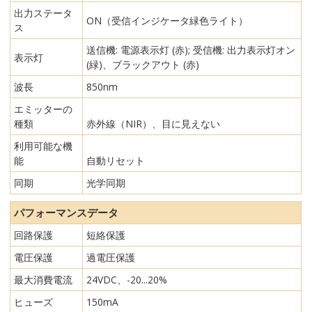
出力ステータ
ON（受信インジケータ緑色ライト）
ス
送信機: 電源表示灯 (赤); 受信機: 出力表示灯オン
表示灯
(緑)、ブラックアウト (赤)
波長
850nm
エミッターの
種類
赤外線（NIR）、目に見えない
利用可能な機
能
自動リセット
同期
光学同期
パフォーマンスデータ
回路保護
短絡保護
電圧保護
過電圧保護
最大消費電流
24VDC、-20...20%
ヒューズ
150mA