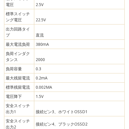
電圧
2.5V
標準スイッチ
ング電圧
22.5V
出力回路タイ
プ
直流
最大電流負荷
380mA
負荷インダク
タンス
2000
負荷容量
0.3
最大残留電流
0.2mA
標準残留電流
0.002MA
電圧降下
1.5V
安全スイッチ
出力1
接続ピン3、ホワイトOSSD1
安全スイッチ
接続ピン4、ブラックOSSD2
出力2