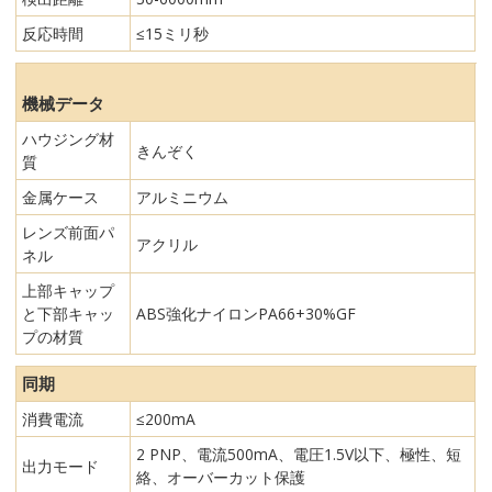
反応時間
≤15ミリ秒
機械データ
ハウジング材
きんぞく
質
金属ケース
アルミニウム
レンズ前面パ
アクリル
ネル
上部キャップ
と下部キャッ
ABS強化ナイロンPA66+30%GF
プの材質
同期
消費電流
≤200mA
2 PNP、電流500mA、電圧1.5V以下、極性、短
出力モード
絡、オーバーカット保護