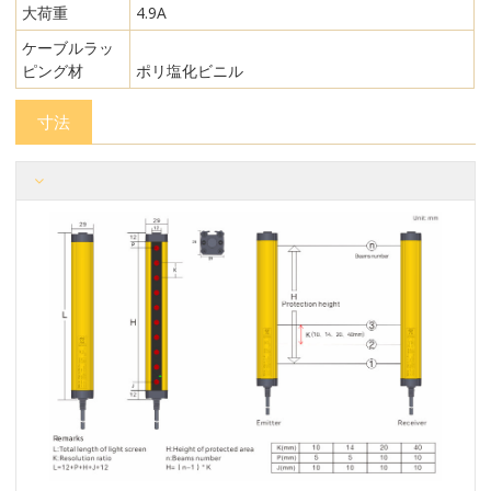
大荷重
4.9A
ケーブルラッ
ピング材
ポリ塩化ビニル
寸法