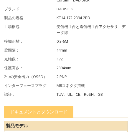
ブランド
DADISICK
製品の規格
KT14-172-2394-2BB
工場梱包
受信機 1 台と送信機 1 台アクセサリ、デ
ータ線
検知距離：
0.3-6M
梁間隔：
14mm
光軸数：
172
保護高さ：
2394mm
2つの安全出力（OSSD）
2 PNP
インターフェースプラグ
M8コネクタ搭載
認証：
TUV、UL、CE、RoSH、GB
ドキュメントとダウンロード
製品モデル