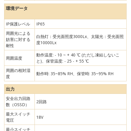
環境データ
IP保護レベル
IP65
周囲光による
白熱灯：受光面照度3000Lx、太陽光：受光面照
妨害に対する
度10000Lx
耐性
動作温度: - 10 ~ + 40 ℃ (ただし凍結しないこ
周囲温度
と)、保管温度: - 25 - + 55 ℃
周囲の相対湿
動作時: 35~85% RH、保管時: 35~95% RH
度
出力
安全出力回路
2回路
数（OSSD）
最大スイッチ
18V
電圧
最小スイッチ