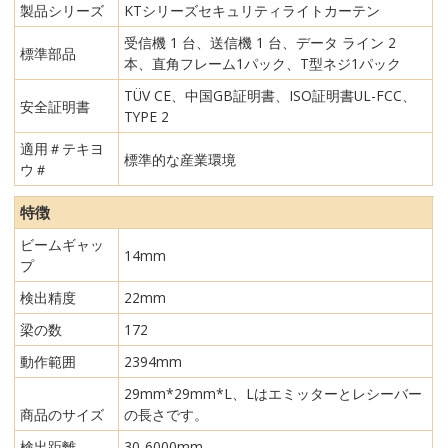
製品シリーズ
KTシリーズセキュリティライトカーテン
受信機 1 台、送信機 1 台、データ ライン 2
標準部品
本、直角フレーム1パック、T型ネジ1パック
TÜV CE、中国GB証明書、ISO証明書UL-FCC、
安全証明書
TYPE 2
適用＃テキヨ
標準的な産業環境
ウ＃
特徴
ビームギャッ
14mm
プ
検出精度
22mm
梁の数
172
動作範囲
2394mm
29mm*29mm*L、Lはエミッターとレシーバー
商品のサイズ
の長さです。
検出距離
30-6000mm