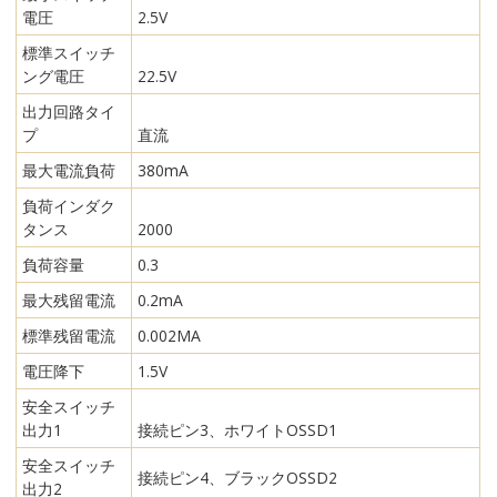
電圧
2.5V
標準スイッチ
ング電圧
22.5V
出力回路タイ
プ
直流
最大電流負荷
380mA
負荷インダク
タンス
2000
負荷容量
0.3
最大残留電流
0.2mA
標準残留電流
0.002MA
電圧降下
1.5V
安全スイッチ
出力1
接続ピン3、ホワイトOSSD1
安全スイッチ
接続ピン4、ブラックOSSD2
出力2