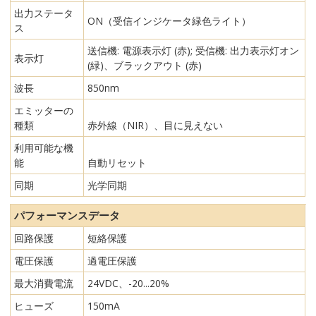
出力ステータ
ON（受信インジケータ緑色ライト）
ス
送信機: 電源表示灯 (赤); 受信機: 出力表示灯オン
表示灯
(緑)、ブラックアウト (赤)
波長
850nm
エミッターの
種類
赤外線（NIR）、目に見えない
利用可能な機
能
自動リセット
同期
光学同期
パフォーマンスデータ
回路保護
短絡保護
電圧保護
過電圧保護
最大消費電流
24VDC、-20...20%
ヒューズ
150mA