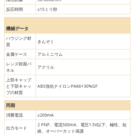
反応時間
≤15ミリ秒
機械データ
ハウジング材
きんぞく
質
金属ケース
アルミニウム
レンズ前面パ
アクリル
ネル
上部キャップ
と下部キャッ
ABS強化ナイロンPA66+30%GF
プの材質
同期
消費電流
≤200mA
2 PNP、電流500mA、電圧1.5V以下、極性、短
出力モード
絡、オーバーカット保護