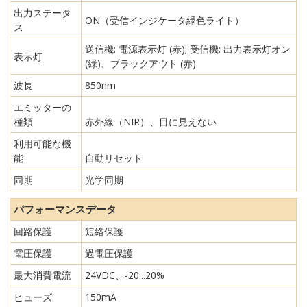
出力ステータ
ON（受信インジケータ緑色ライト）
ス
送信機: 電源表示灯 (赤); 受信機: 出力表示灯オン
表示灯
(緑)、ブラックアウト (赤)
波長
850nm
エミッターの
種類
赤外線（NIR）、目に見えない
利用可能な機
能
自動リセット
同期
光学同期
パフォーマンスデータ
回路保護
短絡保護
電圧保護
過電圧保護
最大消費電流
24VDC、-20...20%
ヒューズ
150mA