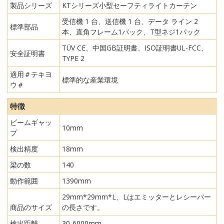
製品シリーズ
KTシリーズ小型セーフティライトカーテン
受信機 1 台、送信機 1 台、データ ライン 2
標準部品
本、直角フレーム1パック、T型ネジ1パック
TÜV CE、中国GB証明書、ISO証明書UL-FCC、
安全証明書
TYPE 2
適用＃テキヨ
標準的な産業環境
ウ＃
特徴
ビームギャッ
10mm
プ
検出精度
18mm
梁の数
140
動作範囲
1390mm
29mm*29mm*L、Lはエミッターとレシーバー
商品のサイズ
の長さです。
検出距離
30-6000mm