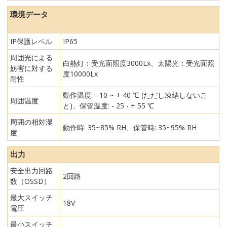
環境データ
IP保護レベル
IP65
周囲光による
白熱灯：受光面照度3000Lx、太陽光：受光面照
妨害に対する
度10000Lx
耐性
動作温度: - 10 ~ + 40 ℃ (ただし凍結しないこ
周囲温度
と)、保管温度: - 25 - + 55 ℃
周囲の相対湿
動作時: 35~85% RH、保管時: 35~95% RH
度
出力
安全出力回路
2回路
数（OSSD）
最大スイッチ
18V
電圧
最小スイッチ