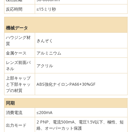
反応時間
≤15ミリ秒
機械データ
ハウジング材
きんぞく
質
金属ケース
アルミニウム
レンズ前面パ
アクリル
ネル
上部キャップ
と下部キャッ
ABS強化ナイロンPA66+30%GF
プの材質
同期
消費電流
≤200mA
2 PNP、電流500mA、電圧1.5V以下、極性、短
出力モード
絡、オーバーカット保護