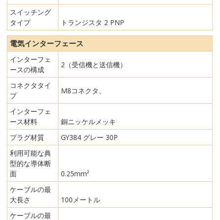
スイッチング
タイプ
トランジスタ 2 PNP
電気インターフェース
インターフェ
2（受信機と送信機）
ースの構成
コネクタタイ
M8コネクタ、
プ
インターフェ
ース材料
銅ニッケルメッキ
プラグ材質
GY384 グレー 30P
利用可能な典
型的な導体断
面
0.25mm²
ケーブルの最
大長さ
100メートル
ケーブルの最