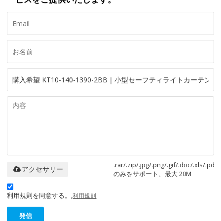
.rar/.zip/.jpg/.png/.gif/.doc/.xls/.pdf
アクセサリー
のみをサポート、最大 20M
利用規則を同意する。,
利用規則
発信