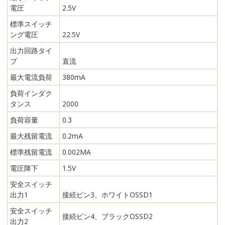
電圧
2.5V
標準スイッチ
ング電圧
22.5V
出力回路タイ
プ
直流
最大電流負荷
380mA
負荷インダク
タンス
2000
負荷容量
0.3
最大残留電流
0.2mA
標準残留電流
0.002MA
電圧降下
1.5V
安全スイッチ
出力1
接続ピン3、ホワイトOSSD1
安全スイッチ
接続ピン4、ブラックOSSD2
出力2