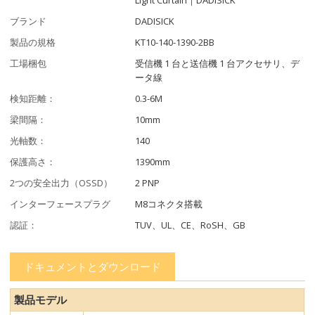
ブランド
DADISICK
製品の規格
KT10-140-1390-2BB
工場梱包
受信機 1 台と送信機 1 台アクセサリ、デ
ータ線
検知距離：
0.3-6M
梁間隔：
10mm
光軸数：
140
保護高さ：
1390mm
2つの安全出力（OSSD）
2 PNP
インターフェースプラグ
M8コネクタ搭載
認証：
TUV、UL、CE、RoSH、GB
ドキュメントとダウンロード
製品モデル