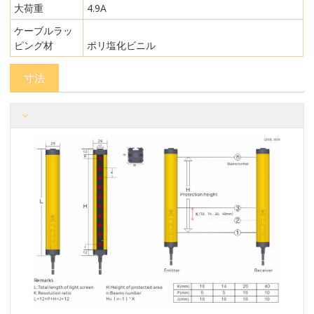
大荷重
4.9A
ケーブルラッ
ピング材
ポリ塩化ビニル
寸法