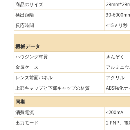
商品のサイズ
29mm*
検出距離
30-6000m
反応時間
≤15ミリ秒
機械データ
ハウジング材質
きんぞく
金属ケース
アルミニウ
レンズ前面パネル
アクリル
上部キャップと下部キャップの材質
ABS強化ナイ
同期
消費電流
≤200mA
出力モード
2 PNP、