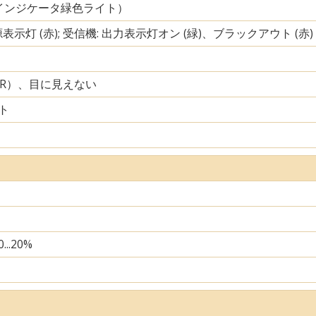
インジケータ緑色ライト）
源表示灯 (赤); 受信機: 出力表示灯オン (緑)、ブラックアウト (赤)
IR）、目に見えない
ト
...20%