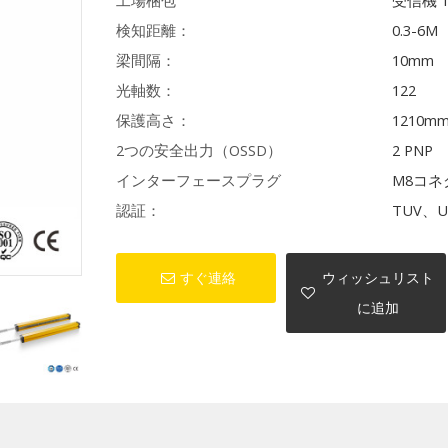
工場梱包
受信機 
検知距離：
0.3-6M
梁間隔：
10mm
光軸数：
122
保護高さ：
1210m
2つの安全出力（OSSD）
2 PNP
インターフェースプラグ
M8コネ
認証：
TUV、U
すぐ連絡
ウィッシュリスト
に追加