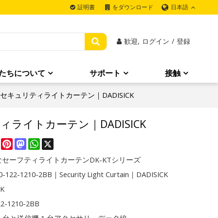
日本語
証明書
をダウンロード
歓迎,
ログイン
/
登録
たちについて
サポート
接触
2BB｜セキュリティライトカーテン｜DADISICK
リティライトカーテン｜DADISICK
re
Facebook
Pinterest
Mastodon
WhatsApp
X
セーフティライトカーテンDK-KTシリーズ
-122-1210-2BB｜Security Light Curtain｜DADISICK
CK
22-1210-2BB