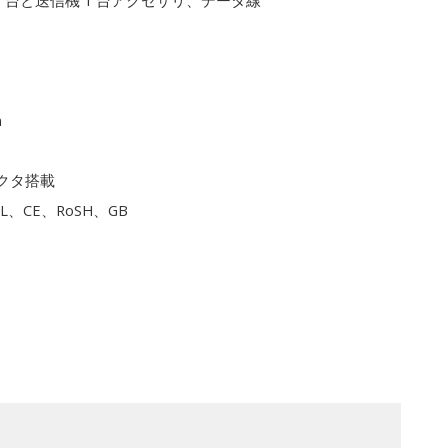
1 台と送信機 1 台アクセサリ、データ線
m
クタ搭載
L、CE、RoSH、GB