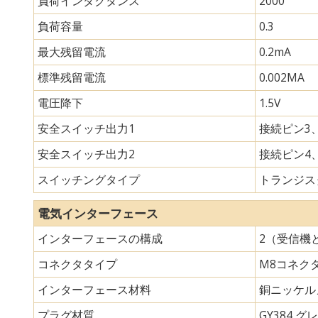
負荷インダクタンス
2000
負荷容量
0.3
最大残留電流
0.2mA
標準残留電流
0.002MA
電圧降下
1.5V
安全スイッチ出力1
接続ピン3、
安全スイッチ出力2
接続ピン4、
スイッチングタイプ
トランジスタ
電気インターフェース
インターフェースの構成
2（受信機
コネクタタイプ
M8コネク
インターフェース材料
銅ニッケル
プラグ材質
GY384 グレ