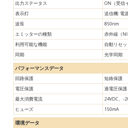
出力ステータス
ON（受信
表示灯
送信機: 電
波長
850nm
エミッターの種類
赤外線（N
利用可能な機能
自動リセッ
同期
光学同期
パフォーマンスデータ
回路保護
短絡保護
電圧保護
過電圧保護
最大消費電流
24VDC、-20
ヒューズ
150mA
環境データ