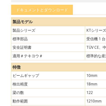
ドキュメントとダウンロード
製品モデル
製品シリーズ
KTシリー
標準部品
受信機 1 
安全証明書
TÜV CE、
適用＃テキヨウ＃
標準的な産
特徴
ビームギャップ
10mm
検出精度
18mm
梁の数
122
動作範囲
1210mm