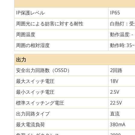
IP保護レベル
IP65
周囲光による妨害に対する耐性
白熱灯：受光
周囲温度
動作温度: - 
周囲の相対湿度
動作時: 35~
出力
安全出力回路数（OSSD）
2回路
最大スイッチ電圧
18V
最小スイッチ電圧
2.5V
標準スイッチング電圧
22.5V
出力回路タイプ
直流
最大電流負荷
380mA