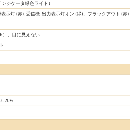
インジケータ緑色ライト）
源表示灯 (赤); 受信機: 出力表示灯オン (緑)、ブラックアウト (赤)
IR）、目に見えない
ト
...20%