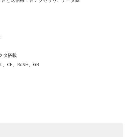
1 台と送信機 1 台アクセサリ、データ線
m
クタ搭載
L、CE、RoSH、GB