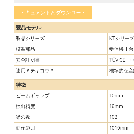
ドキュメントとダウンロード
製品モデル
製品シリーズ
KTシリー
標準部品
受信機 1 
安全証明書
TÜV CE、
適用＃テキヨウ＃
標準的な産
特徴
ビームギャップ
10mm
検出精度
18mm
梁の数
102
動作範囲
1010mm