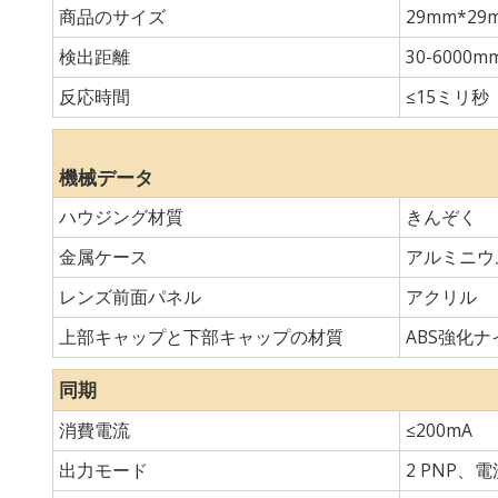
商品のサイズ
29mm*
検出距離
30-6000m
反応時間
≤15ミリ秒
機械データ
ハウジング材質
きんぞく
金属ケース
アルミニウ
レンズ前面パネル
アクリル
上部キャップと下部キャップの材質
ABS強化ナイ
同期
消費電流
≤200mA
出力モード
2 PNP、