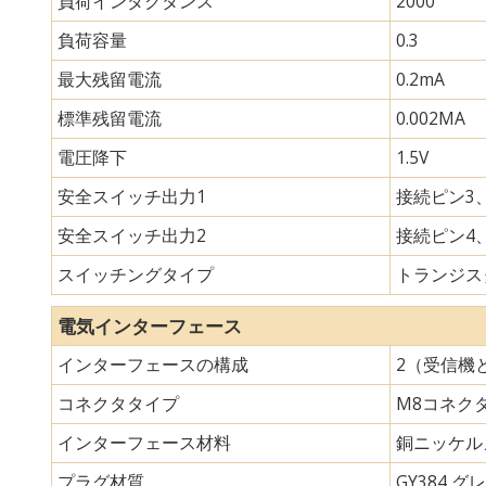
負荷インダクタンス
2000
負荷容量
0.3
最大残留電流
0.2mA
標準残留電流
0.002MA
電圧降下
1.5V
安全スイッチ出力1
接続ピン3、
安全スイッチ出力2
接続ピン4、
スイッチングタイプ
トランジスタ
電気インターフェース
インターフェースの構成
2（受信機
コネクタタイプ
M8コネク
インターフェース材料
銅ニッケル
プラグ材質
GY384 グレ