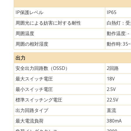
IP保護レベル
IP65
周囲光による妨害に対する耐性
白熱灯：受光
周囲温度
動作温度: -
周囲の相対湿度
動作時: 35~
出力
安全出力回路数（OSSD）
2回路
最大スイッチ電圧
18V
最小スイッチ電圧
2.5V
標準スイッチング電圧
22.5V
出力回路タイプ
直流
最大電流負荷
380mA