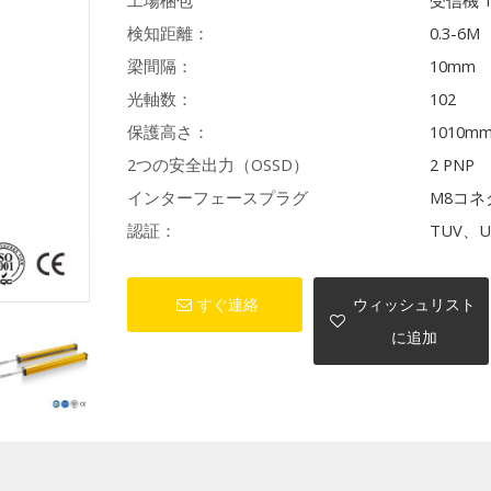
工場梱包
受信機 
検知距離：
0.3-6M
梁間隔：
10mm
光軸数：
102
保護高さ：
1010m
2つの安全出力（OSSD）
2 PNP
インターフェースプラグ
M8コネ
認証：
TUV、U
すぐ連絡
ウィッシュリスト
に追加