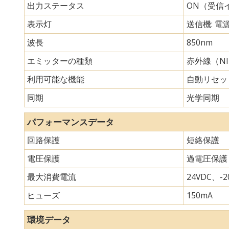
出力ステータス
ON（受信
表示灯
送信機: 電
波長
850nm
エミッターの種類
赤外線（N
利用可能な機能
自動リセッ
同期
光学同期
パフォーマンスデータ
回路保護
短絡保護
電圧保護
過電圧保護
最大消費電流
24VDC、-20
ヒューズ
150mA
環境データ