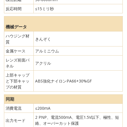
反応時間
≤15ミリ秒
機械データ
ハウジング材
きんぞく
質
金属ケース
アルミニウム
レンズ前面パ
アクリル
ネル
上部キャップ
と下部キャッ
ABS強化ナイロンPA66+30%GF
プの材質
同期
消費電流
≤200mA
2 PNP、電流500mA、電圧1.5V以下、極性、短
出力モード
絡、オーバーカット保護