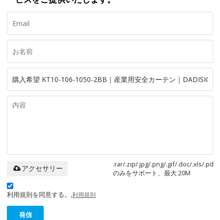
.rar/.zip/.jpg/.png/.gif/.doc/.xls/.pdf
アクセサリー
のみをサポート、最大 20M
利用規則を同意する。,
利用規則
発信