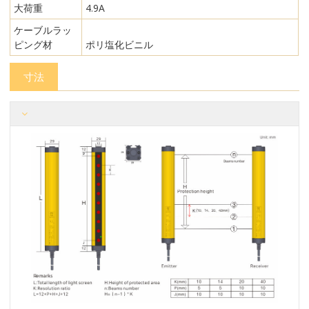
大荷重
4.9A
ケーブルラッ
ピング材
ポリ塩化ビニル
寸法