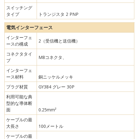
スイッチング
タイプ
トランジスタ 2 PNP
電気インターフェース
インターフェ
2（受信機と送信機）
ースの構成
コネクタタイ
M8コネクタ、
プ
インターフェ
ース材料
銅ニッケルメッキ
プラグ材質
GY384 グレー 30P
利用可能な典
型的な導体断
面
0.25mm²
ケーブルの最
大長さ
100メートル
ケーブルの最