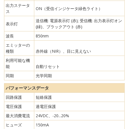
出力ステータ
ON（受信インジケータ緑色ライト）
ス
送信機: 電源表示灯 (赤); 受信機: 出力表示灯オン
表示灯
(緑)、ブラックアウト (赤)
波長
850nm
エミッターの
種類
赤外線（NIR）、目に見えない
利用可能な機
能
自動リセット
同期
光学同期
パフォーマンスデータ
回路保護
短絡保護
電圧保護
過電圧保護
最大消費電流
24VDC、-20...20%
ヒューズ
150mA