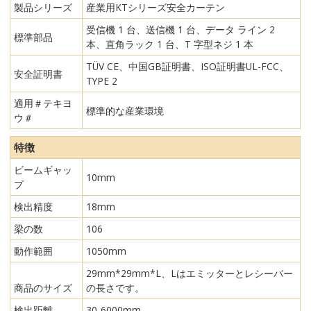
製品シリーズ
産業用KTシリーズ安全カーテン
受信機 1 台、送信機 1 台、データ ライン 2
標準部品
本、直角ラック 1 台、T 字型ネジ 1 本
TÜV CE、中国GB証明書、ISO証明書UL-FCC、
安全証明書
TYPE 2
適用＃テキヨ
標準的な産業環境
ウ＃
特徴
ビームギャッ
10mm
プ
検出精度
18mm
梁の数
106
動作範囲
1050mm
29mm*29mm*L、Lはエミッターとレシーバー
商品のサイズ
の長さです。
検出距離
30-6000mm