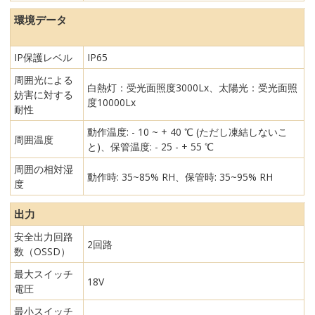
環境データ
IP保護レベル
IP65
周囲光による
白熱灯：受光面照度3000Lx、太陽光：受光面照
妨害に対する
度10000Lx
耐性
動作温度: - 10 ~ + 40 ℃ (ただし凍結しないこ
周囲温度
と)、保管温度: - 25 - + 55 ℃
周囲の相対湿
動作時: 35~85% RH、保管時: 35~95% RH
度
出力
安全出力回路
2回路
数（OSSD）
最大スイッチ
18V
電圧
最小スイッチ