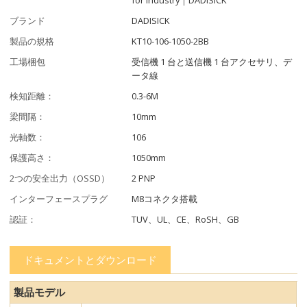
ブランド
DADISICK
製品の規格
KT10-106-1050-2BB
工場梱包
受信機 1 台と送信機 1 台アクセサリ、デ
ータ線
検知距離：
0.3-6M
梁間隔：
10mm
光軸数：
106
保護高さ：
1050mm
2つの安全出力（OSSD）
2 PNP
インターフェースプラグ
M8コネクタ搭載
認証：
TUV、UL、CE、RoSH、GB
ドキュメントとダウンロード
製品モデル