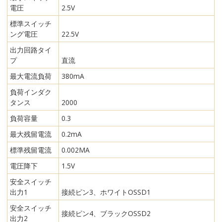
電圧
2.5V
標準スイッチ
ング電圧
22.5V
出力回路タイ
プ
直流
最大電流負荷
380mA
負荷インダク
タンス
2000
負荷容量
0.3
最大残留電流
0.2mA
標準残留電流
0.002MA
電圧降下
1.5V
安全スイッチ
出力1
接続ピン3、ホワイトOSSD1
安全スイッチ
接続ピン4、ブラックOSSD2
出力2