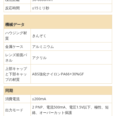
反応時間
≤15ミリ秒
機械データ
ハウジング材
きんぞく
質
金属ケース
アルミニウム
レンズ前面パ
アクリル
ネル
上部キャップ
と下部キャッ
ABS強化ナイロンPA66+30%GF
プの材質
同期
消費電流
≤200mA
2 PNP、電流500mA、電圧1.5V以下、極性、短
出力モード
絡、オーバーカット保護