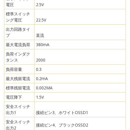
電圧
2.5V
標準スイッチ
ング電圧
22.5V
出力回路タイ
プ
直流
最大電流負荷
380mA
負荷インダク
タンス
2000
負荷容量
0.3
最大残留電流
0.2mA
標準残留電流
0.002MA
電圧降下
1.5V
安全スイッチ
出力1
接続ピン3、ホワイトOSSD1
安全スイッチ
接続ピン4、ブラックOSSD2
出力2