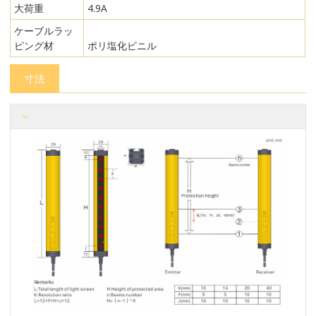
大荷重
4.9A
ケーブルラッ
ピング材
ポリ塩化ビニル
寸法