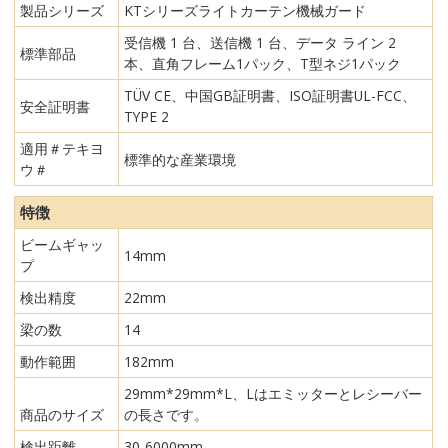
製品シリーズ
KTシリーズライトカーテン機械ガード
受信機 1 台、送信機 1 台、データ ライン 2
標準部品
本、直角フレーム1パック、T型ネジ1パック
TÜV CE、中国GB証明書、ISO証明書UL-FCC、
安全証明書
TYPE 2
適用＃テキヨ
標準的な産業環境
ウ＃
特徴
ビームギャッ
14mm
プ
検出精度
22mm
梁の数
14
動作範囲
182mm
29mm*29mm*L、Lはエミッターとレシーバー
商品のサイズ
の長さです。
検出距離
30-6000mm