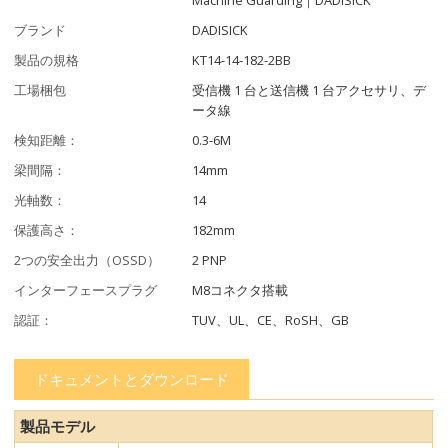
ブランド
DADISICK
製品の規格
KT14-14-182-2BB
工場梱包
受信機 1 台と送信機 1 台アクセサリ、デ
ータ線
検知距離：
0.3-6M
梁間隔：
14mm
光軸数：
14
保護高さ：
182mm
2つの安全出力（OSSD）
2 PNP
インターフェースプラグ
M8コネクタ搭載
認証：
TUV、UL、CE、RoSH、GB
ドキュメントとダウンロード
製品モデル