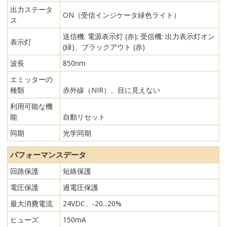
出力ステータ
ON（受信インジケータ緑色ライト）
ス
送信機: 電源表示灯 (赤); 受信機: 出力表示灯オン
表示灯
(緑)、ブラックアウト (赤)
波長
850nm
エミッターの
種類
赤外線（NIR）、目に見えない
利用可能な機
能
自動リセット
同期
光学同期
パフォーマンスデータ
回路保護
短絡保護
電圧保護
過電圧保護
最大消費電流
24VDC、-20...20%
ヒューズ
150mA