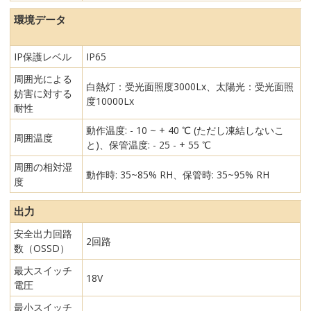
環境データ
IP保護レベル
IP65
周囲光による
白熱灯：受光面照度3000Lx、太陽光：受光面照
妨害に対する
度10000Lx
耐性
動作温度: - 10 ~ + 40 ℃ (ただし凍結しないこ
周囲温度
と)、保管温度: - 25 - + 55 ℃
周囲の相対湿
動作時: 35~85% RH、保管時: 35~95% RH
度
出力
安全出力回路
2回路
数（OSSD）
最大スイッチ
18V
電圧
最小スイッチ