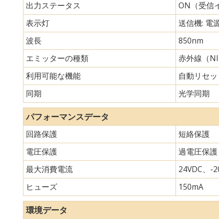
出力ステータス
ON（受信
表示灯
送信機: 電
波長
850nm
エミッターの種類
赤外線（N
利用可能な機能
自動リセッ
同期
光学同期
パフォーマンスデータ
回路保護
短絡保護
電圧保護
過電圧保護
最大消費電流
24VDC、-20
ヒューズ
150mA
環境データ