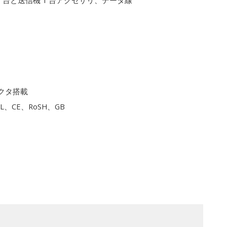
1 台と送信機 1 台アクセサリ、データ線
クタ搭載
L、CE、RoSH、GB