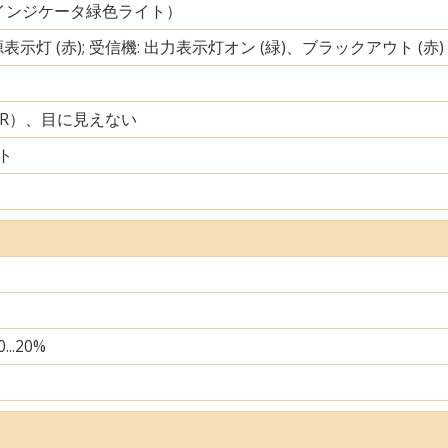
インジケータ緑色ライト）
源表示灯 (赤); 受信機: 出力表示灯オン (緑)、ブラックアウト (赤)
IR）、目に見えない
ト
...20%