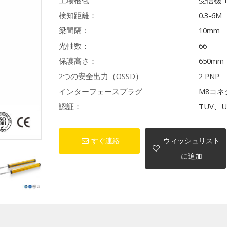
工場梱包
受信機 
検知距離：
0.3-6M
梁間隔：
10mm
光軸数：
66
保護高さ：
650mm
2つの安全出力（OSSD）
2 PNP
インターフェースプラグ
M8コネ
認証：
TUV、U
すぐ連絡
ウィッシュリスト
に追加