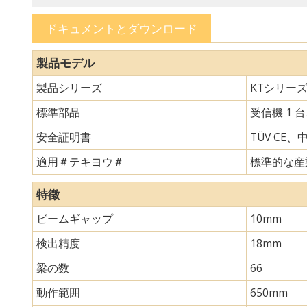
ドキュメントとダウンロード
製品モデル
製品シリーズ
KTシリー
標準部品
受信機 1 
安全証明書
TÜV CE、
適用＃テキヨウ＃
標準的な産
特徴
ビームギャップ
10mm
検出精度
18mm
梁の数
66
動作範囲
650mm