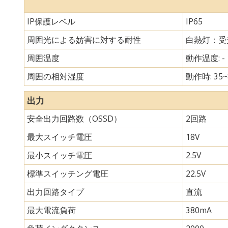
IP保護レベル
IP65
周囲光による妨害に対する耐性
白熱灯：受光
周囲温度
動作温度: - 
周囲の相対湿度
動作時: 35~
出力
安全出力回路数（OSSD）
2回路
最大スイッチ電圧
18V
最小スイッチ電圧
2.5V
標準スイッチング電圧
22.5V
出力回路タイプ
直流
最大電流負荷
380mA