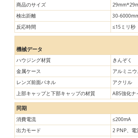
商品のサイズ
29mm*
検出距離
30-6000m
反応時間
≤15ミリ秒
機械データ
ハウジング材質
きんぞく
金属ケース
アルミニウ
レンズ前面パネル
アクリル
上部キャップと下部キャップの材質
ABS強化ナイ
同期
消費電流
≤200mA
出力モード
2 PNP、