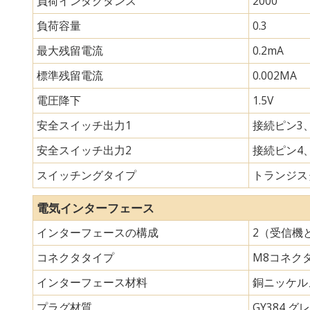
負荷インダクタンス
2000
負荷容量
0.3
最大残留電流
0.2mA
標準残留電流
0.002MA
電圧降下
1.5V
安全スイッチ出力1
接続ピン3、
安全スイッチ出力2
接続ピン4、
スイッチングタイプ
トランジスタ
電気インターフェース
インターフェースの構成
2（受信機
コネクタタイプ
M8コネク
インターフェース材料
銅ニッケル
プラグ材質
GY384 グレ