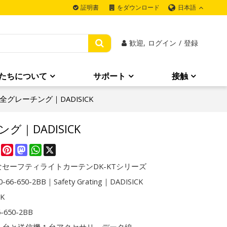
日本語
証明書
をダウンロード
歓迎,
ログイン
/
登録
たちについて
サポート
接触
B｜安全グレーチング｜DADISICK
ング｜DADISICK
re
Facebook
Pinterest
Mastodon
WhatsApp
X
セーフティライトカーテンDK-KTシリーズ
0-66-650-2BB｜Safety Grating｜DADISICK
CK
6-650-2BB