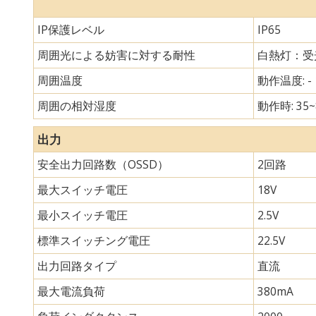
IP保護レベル
IP65
周囲光による妨害に対する耐性
白熱灯：受光
周囲温度
動作温度: - 
周囲の相対湿度
動作時: 35~
出力
安全出力回路数（OSSD）
2回路
最大スイッチ電圧
18V
最小スイッチ電圧
2.5V
標準スイッチング電圧
22.5V
出力回路タイプ
直流
最大電流負荷
380mA