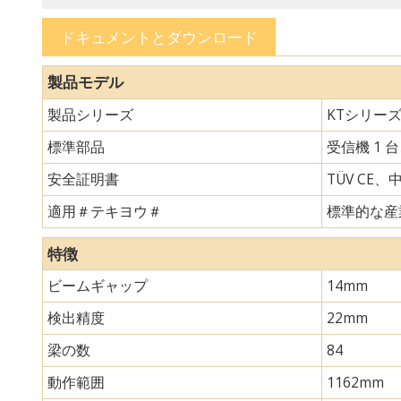
ドキュメントとダウンロード
製品モデル
製品シリーズ
KTシリー
標準部品
受信機 1 
安全証明書
TÜV CE、
適用＃テキヨウ＃
標準的な産
特徴
ビームギャップ
14mm
検出精度
22mm
梁の数
84
動作範囲
1162mm