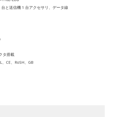
1 台と送信機 1 台アクセサリ、データ線
m
クタ搭載
L、CE、RoSH、GB