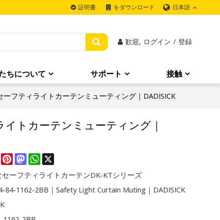
日本語
証明書
をダウンロード
歓迎,
ログイン
/
登録
たちについて
サポート
接触
2BB｜セーフティライトカーテンミューティング｜DADISICK
ーフティライトカーテンミューティング｜
re
Facebook
Pinterest
Mastodon
WhatsApp
X
セーフティライトカーテンDK-KTシリーズ
-84-1162-2BB｜Safety Light Curtain Muting｜DADISICK
CK
4-1162-2BB