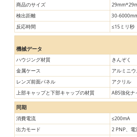
商品のサイズ
29mm*
検出距離
30-6000m
反応時間
≤15ミリ秒
機械データ
ハウジング材質
きんぞく
金属ケース
アルミニウ
レンズ前面パネル
アクリル
上部キャップと下部キャップの材質
ABS強化ナイ
同期
消費電流
≤200mA
出力モード
2 PNP、