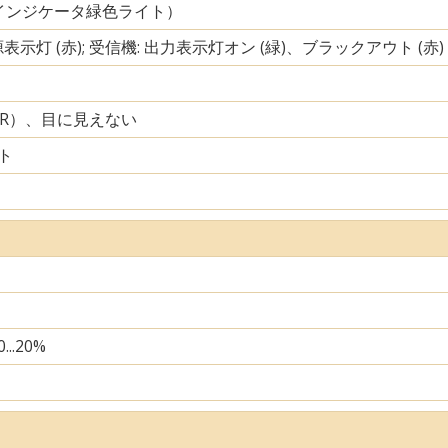
インジケータ緑色ライト）
源表示灯 (赤); 受信機: 出力表示灯オン (緑)、ブラックアウト (赤)
IR）、目に見えない
ト
...20%