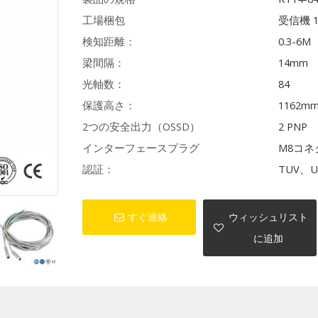
工場梱包
受信機 
検知距離：
0.3-6M
梁間隔：
14mm
光軸数：
84
保護高さ：
1162m
2つの安全出力（OSSD）
2 PNP
インターフェースプラグ
M8コネ
認証：
TUV、U
すぐ連絡
ウィッシュリスト
に追加