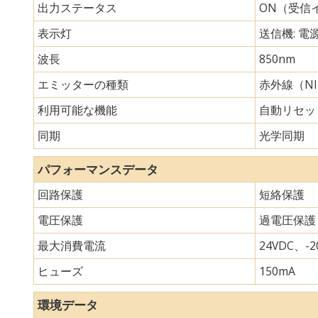
出力ステータス
ON（受信
表示灯
送信機: 電
波長
850nm
エミッターの種類
赤外線（N
利用可能な機能
自動リセッ
同期
光学同期
パフォーマンスデータ
回路保護
短絡保護
電圧保護
過電圧保護
最大消費電流
24VDC、-20
ヒューズ
150mA
環境データ