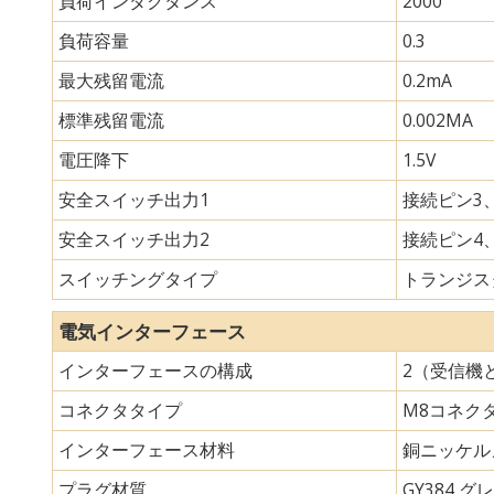
負荷インダクタンス
2000
負荷容量
0.3
最大残留電流
0.2mA
標準残留電流
0.002MA
電圧降下
1.5V
安全スイッチ出力1
接続ピン3、
安全スイッチ出力2
接続ピン4、
スイッチングタイプ
トランジスタ
電気インターフェース
インターフェースの構成
2（受信機
コネクタタイプ
M8コネク
インターフェース材料
銅ニッケル
プラグ材質
GY384 グレ