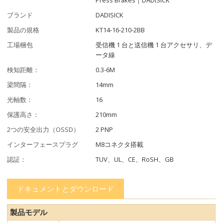
ブランド
DADISICK
製品の規格
KT14-16-210-2BB
工場梱包
受信機 1 台と送信機 1 台アクセサリ、デ
ータ線
検知距離：
0.3-6M
梁間隔：
14mm
光軸数：
16
保護高さ：
210mm
2つの安全出力（OSSD）
2 PNP
インターフェースプラグ
M8コネクタ搭載
認証：
TUV、UL、CE、RoSH、GB
ドキュメントとダウンロード
製品モデル