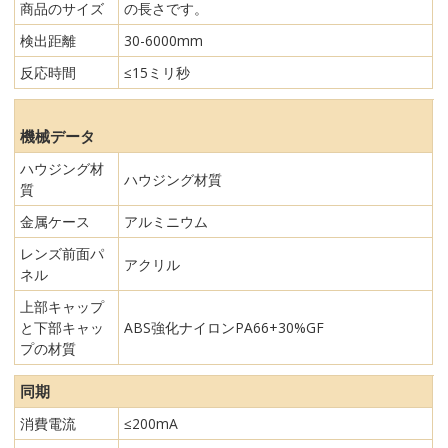
商品のサイズ
の長さです。
検出距離
30-6000mm
反応時間
≤15ミリ秒
機械データ
ハウジング材
ハウジング材質
質
金属ケース
アルミニウム
レンズ前面パ
アクリル
ネル
上部キャップ
と下部キャッ
ABS強化ナイロンPA66+30%GF
プの材質
同期
消費電流
≤200mA