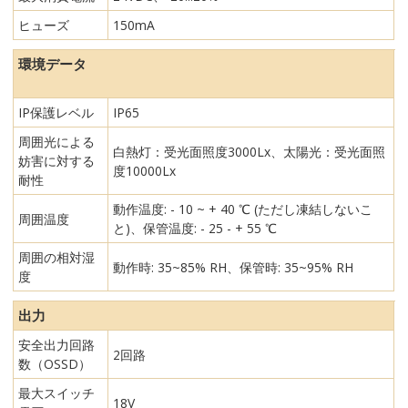
ヒューズ
150mA
環境データ
IP保護レベル
IP65
周囲光による
白熱灯：受光面照度3000Lx、太陽光：受光面照
妨害に対する
度10000Lx
耐性
動作温度: - 10 ~ + 40 ℃ (ただし凍結しないこ
周囲温度
と)、保管温度: - 25 - + 55 ℃
周囲の相対湿
動作時: 35~85% RH、保管時: 35~95% RH
度
出力
安全出力回路
2回路
数（OSSD）
最大スイッチ
18V