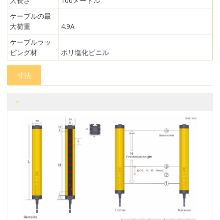
大長さ
100メートル
ケーブルの最
大荷重
4.9A
ケーブルラッ
ピング材
ポリ塩化ビニル
寸法