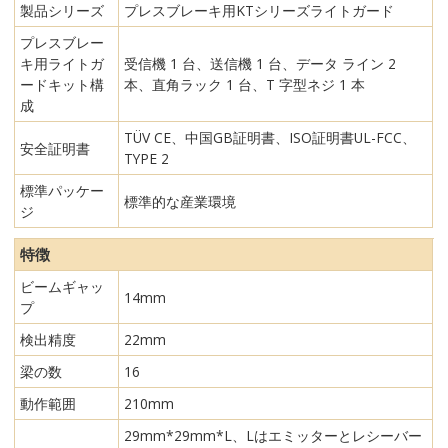
製品シリーズ
プレスブレーキ用KTシリーズライトガード
プレスブレー
キ用ライトガ
受信機 1 台、送信機 1 台、データ ライン 2
ードキット構
本、直角ラック 1 台、T 字型ネジ 1 本
成
TÜV CE、中国GB証明書、ISO証明書UL-FCC、
安全証明書
TYPE 2
標準パッケー
標準的な産業環境
ジ
特徴
ビームギャッ
14mm
プ
検出精度
22mm
梁の数
16
動作範囲
210mm
29mm*29mm*L、Lはエミッターとレシーバー