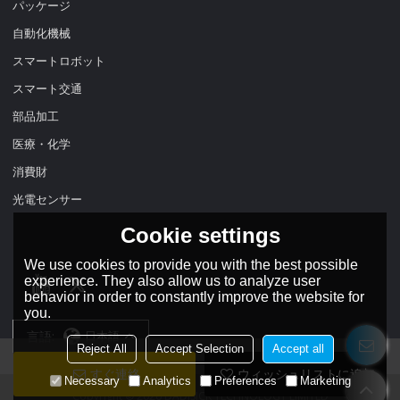
パッケージ
自動化機械
スマートロボット
スマート交通
部品加工
医療・化学
消費財
光電センサー
Cookie settings
We use cookies to provide you with the best possible
experience. They also allow us to analyze user
behavior in order to constantly improve the website for
you.
言語:
日本語
Reject All
Accept Selection
Accept all
すぐ連絡
ウィッシュリストに追加
Necessary
Analytics
Preferences
Marketing
Copyright © 2026
DADISICK TECHNOLOGY LIMITED