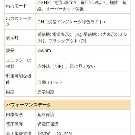
2 PNP、電流500mA、電圧1.5V以下、極性、短
出力モード
絡、オーバーカット保護
出力ステータ
ON（受信インジケータ緑色ライト）
ス
送信機: 電源表示灯 (赤); 受信機: 出力表示灯オン
表示灯
(緑)、ブラックアウト (赤)
波長
850nm
エミッターの
種類
赤外線（NIR）、目に見えない
利用可能な機
能
自動リセット
同期
光学同期
パフォーマンスデータ
回路保護
短絡保護
電圧保護
過電圧保護
最大消費電流
24VDC、-20...20%