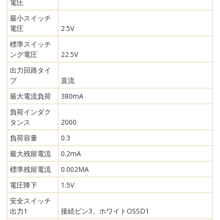
電圧
最小スイッチ
電圧
2.5V
標準スイッチ
ング電圧
22.5V
出力回路タイ
プ
直流
最大電流負荷
380mA
負荷インダク
タンス
2000
負荷容量
0.3
最大残留電流
0.2mA
標準残留電流
0.002MA
電圧降下
1.5V
安全スイッチ
出力1
接続ピン3、ホワイトOSSD1