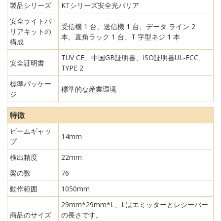
製品シリーズ
KTシリーズ安全光バリア
安全ライトバ
受信機 1 台、送信機 1 台、データ ライン 2
リアキットの
本、直角ラック 1 台、T 字型ネジ 1 本
構成
TÜV CE、中国GB証明書、ISO証明書UL-FCC、
安全証明書
TYPE 2
標準パッケー
標準的な産業環境
ジ
特徴
ビームギャッ
14mm
プ
検出精度
22mm
梁の数
76
動作範囲
1050mm
29mm*29mm*L、Lはエミッターとレシーバー
商品のサイズ
の長さです。