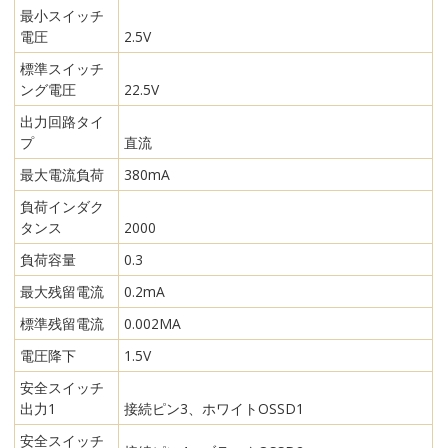
最小スイッチ
電圧
2.5V
標準スイッチ
ング電圧
22.5V
出力回路タイ
プ
直流
最大電流負荷
380mA
負荷インダク
タンス
2000
負荷容量
0.3
最大残留電流
0.2mA
標準残留電流
0.002MA
電圧降下
1.5V
安全スイッチ
出力1
接続ピン3、ホワイトOSSD1
安全スイッチ