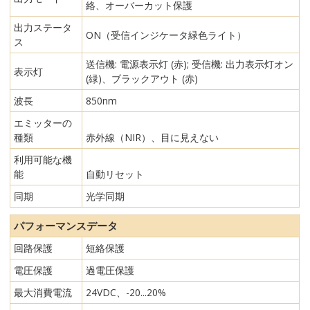
絡、オーバーカット保護
出力ステータ
ON（受信インジケータ緑色ライト）
ス
送信機: 電源表示灯 (赤); 受信機: 出力表示灯オン
表示灯
(緑)、ブラックアウト (赤)
波長
850nm
エミッターの
種類
赤外線（NIR）、目に見えない
利用可能な機
能
自動リセット
同期
光学同期
パフォーマンスデータ
回路保護
短絡保護
電圧保護
過電圧保護
最大消費電流
24VDC、-20...20%