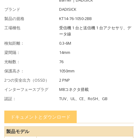
ブランド
DADISICK
製品の規格
KT14-76-1050-2BB
工場梱包
受信機 1 台と送信機 1 台アクセサリ、デ
ータ線
検知距離：
0.3-6M
梁間隔：
14mm
光軸数：
76
保護高さ：
1050mm
2つの安全出力（OSSD）
2 PNP
インターフェースプラグ
M8コネクタ搭載
認証：
TUV、UL、CE、RoSH、GB
ドキュメントとダウンロード
製品モデル