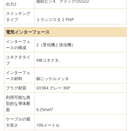
接続ピン4、ブラックOSSD2
出力2
スイッチング
タイプ
トランジスタ 2 PNP
電気インターフェース
インターフェ
2（受信機と送信機）
ースの構成
コネクタタイ
M8コネクタ、
プ
インターフェ
ース材料
銅ニッケルメッキ
プラグ材質
GY384 グレー 30P
利用可能な典
型的な導体断
面
0.25mm²
ケーブルの最
大長さ
100メートル