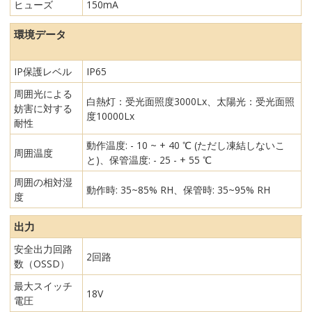
ヒューズ
150mA
環境データ
IP保護レベル
IP65
周囲光による
白熱灯：受光面照度3000Lx、太陽光：受光面照
妨害に対する
度10000Lx
耐性
動作温度: - 10 ~ + 40 ℃ (ただし凍結しないこ
周囲温度
と)、保管温度: - 25 - + 55 ℃
周囲の相対湿
動作時: 35~85% RH、保管時: 35~95% RH
度
出力
安全出力回路
2回路
数（OSSD）
最大スイッチ
18V
電圧