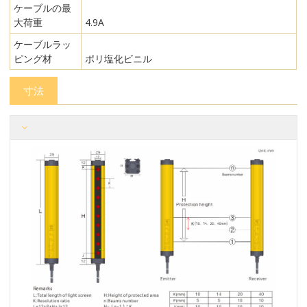
ケーブルの最
大荷重
4.9A
ケーブルラッ
ピング材
ポリ塩化ビニル
寸法