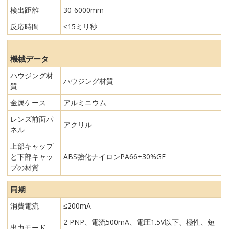
検出距離
30-6000mm
反応時間
≤15ミリ秒
機械データ
ハウジング材
ハウジング材質
質
金属ケース
アルミニウム
レンズ前面パ
アクリル
ネル
上部キャップ
と下部キャッ
ABS強化ナイロンPA66+30%GF
プの材質
同期
消費電流
≤200mA
2 PNP、電流500mA、電圧1.5V以下、極性、短
出力モード