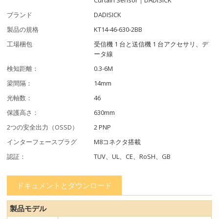
ブランド
DADISICK
製品の規格
KT14-46-630-2BB
工場梱包
受信機 1 台と送信機 1 台アクセサリ、デ
ータ線
検知距離：
0.3-6M
梁間隔：
14mm
光軸数：
46
保護高さ：
630mm
2つの安全出力（OSSD）
2 PNP
インターフェースプラグ
M8コネクタ搭載
認証：
TUV、UL、CE、RoSH、GB
ドキュメントとダウンロード
製品モデル