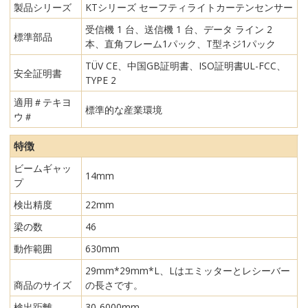
製品シリーズ
KTシリーズ セーフティライトカーテンセンサー
受信機 1 台、送信機 1 台、データ ライン 2
標準部品
本、直角フレーム1パック、T型ネジ1パック
TÜV CE、中国GB証明書、ISO証明書UL-FCC、
安全証明書
TYPE 2
適用＃テキヨ
標準的な産業環境
ウ＃
特徴
ビームギャッ
14mm
プ
検出精度
22mm
梁の数
46
動作範囲
630mm
29mm*29mm*L、Lはエミッターとレシーバー
商品のサイズ
の長さです。
検出距離
30-6000mm