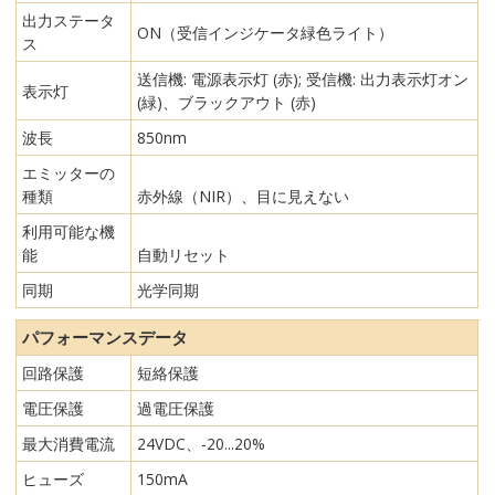
出力ステータ
ON（受信インジケータ緑色ライト）
ス
送信機: 電源表示灯 (赤); 受信機: 出力表示灯オン
表示灯
(緑)、ブラックアウト (赤)
波長
850nm
エミッターの
種類
赤外線（NIR）、目に見えない
利用可能な機
能
自動リセット
同期
光学同期
パフォーマンスデータ
回路保護
短絡保護
電圧保護
過電圧保護
最大消費電流
24VDC、-20...20%
ヒューズ
150mA