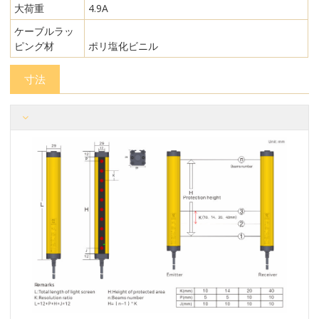
大荷重
4.9A
ケーブルラッ
ピング材
ポリ塩化ビニル
寸法