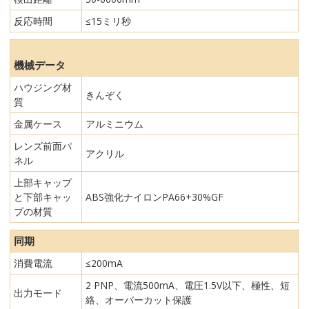
反応時間
≤15ミリ秒
機械データ
ハウジング材
きんぞく
質
金属ケース
アルミニウム
レンズ前面パ
アクリル
ネル
上部キャップ
と下部キャッ
ABS強化ナイロンPA66+30%GF
プの材質
同期
消費電流
≤200mA
2 PNP、電流500mA、電圧1.5V以下、極性、短
出力モード
絡、オーバーカット保護