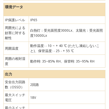
環境データ
IP保護レベル
IP65
周囲光による
白熱灯：受光面照度3000Lx、太陽光：受光面照
妨害に対する
度10000Lx
耐性
動作温度: - 10 ~ + 40 ℃ (ただし凍結しないこ
周囲温度
と)、保管温度: - 25 - + 55 ℃
周囲の相対湿
動作時: 35~85% RH、保管時: 35~95% RH
度
出力
安全出力回路
2回路
数（OSSD）
最大スイッチ
18V
電圧
最小スイッチ