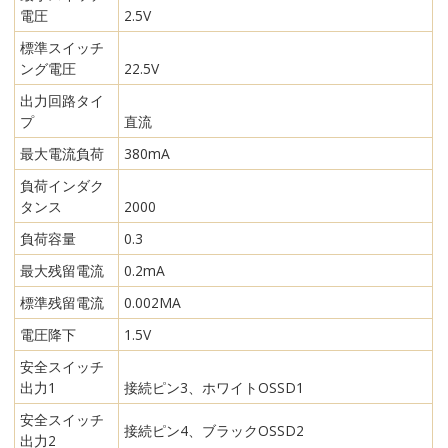
電圧
2.5V
標準スイッチ
ング電圧
22.5V
出力回路タイ
プ
直流
最大電流負荷
380mA
負荷インダク
タンス
2000
負荷容量
0.3
最大残留電流
0.2mA
標準残留電流
0.002MA
電圧降下
1.5V
安全スイッチ
出力1
接続ピン3、ホワイトOSSD1
安全スイッチ
接続ピン4、ブラックOSSD2
出力2