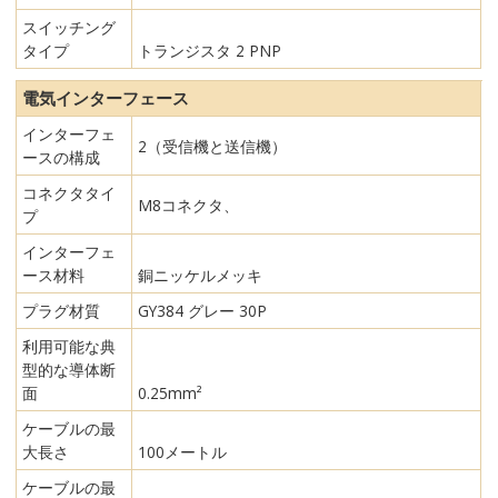
スイッチング
タイプ
トランジスタ 2 PNP
電気インターフェース
インターフェ
2（受信機と送信機）
ースの構成
コネクタタイ
M8コネクタ、
プ
インターフェ
ース材料
銅ニッケルメッキ
プラグ材質
GY384 グレー 30P
利用可能な典
型的な導体断
面
0.25mm²
ケーブルの最
大長さ
100メートル
ケーブルの最