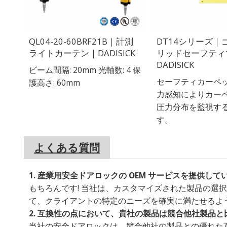
QL04-20-60BRF21B｜計測
DT14シリーズ｜
ライトカーテン｜DADISICK
リッドセーフティ
DADISICK
ビーム間隔: 20mm 光軸数: 4 保
セーフティカーペ
護高さ: 60mm
力感知によりカー
圧力分布を監視す
す。
よくある質問
1. 産業用安全ドアロックの OEM サービスを提供して
もちろんです! 当社は、カスタマイズされた製品の選
て、クライアントの特定のニーズを確実に満たせるよ
2. 互換性の点において、貴社の製品は競合他社製品と
当社の安全ドアロックは、競合他社の製品との優れた