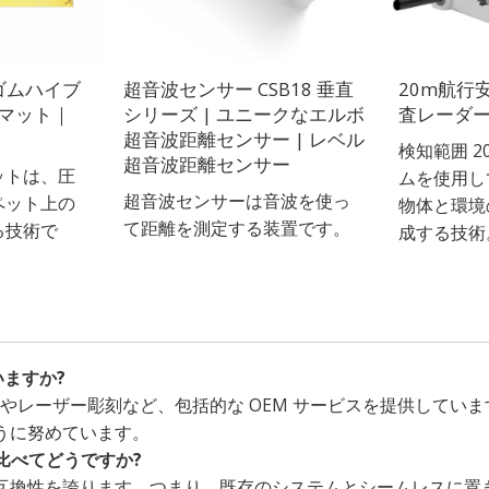
ゴムハイブ
超音波センサー CSB18 垂直
20m航行
マット｜
シリーズ | ユニークなエルボ
査レーダー｜
超音波距離センサー | レベル
検知範囲 
超音波距離センサー
ットは、圧
ムを使用し
超音波センサーは音波を使っ
ペット上の
物体と環境
て距離を測定する装置です。
る技術で
成する技術
いますか?
択やレーザー彫刻など、包括的な OEM サービスを提供してい
うに努めています。
比べてどうですか?
互換性を誇ります。つまり、既存のシステムとシームレスに置