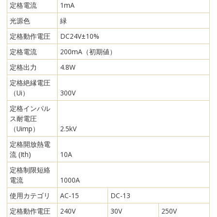
定格電流
1mA
光源色
緑
定格動作電圧
DC24V±10%
定格電流
200mA（初期値）
定格出力
4.8W
定格絶縁電圧
（Ui）
300V
定格インパル
ス耐電圧
（Uimp）
2.5kV
定格開放熱電
流 (Ith)
10A
定格制限短絡
電流
1000A
使用カテゴリ
AC-15
DC-13
定格動作電圧
240V
30V
250V