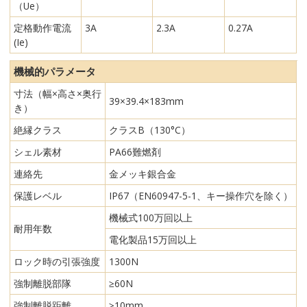
（Ue）
定格動作電流
3A
2.3A
0.27A
(Ie)
機械的パラメータ
寸法（幅×高さ×奥行
39×39.4×183mm
き）
絶縁クラス
クラスB（130°C）
シェル素材
PA66難燃剤
連絡先
金メッキ銀合金
保護レベル
IP67（EN60947-5-1、キー操作穴を除く）
機械式100万回以上
耐用年数
電化製品15万回以上
ロック時の引張強度
1300N
強制離脱部隊
≥60N
強制離脱距離
≥10mm