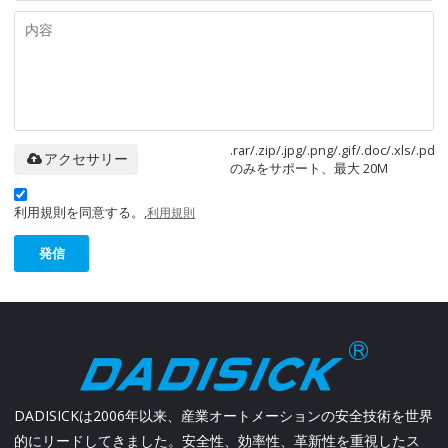
.rar/.zip/.jpg/.png/.gif/.doc/.xls/.pdf
アクセサリー
のみをサポート、最大 20M
利用規則を同意する。,
利用規則
発信
DADISICKは2006年以来、産業オートメーションの安全技術を世界
的にリードしてきました。安全性、効率性、革新性を重視したス