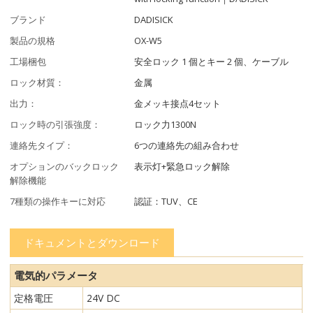
ブランド
DADISICK
製品の規格
OX-W5
工場梱包
安全ロック 1 個とキー 2 個、ケーブル
ロック材質：
金属
出力：
金メッキ接点4セット
ロック時の引張強度：
ロック力1300N
連絡先タイプ：
6つの連絡先の組み合わせ
オプションのバックロック
表示灯+緊急ロック解除
解除機能
7種類の操作キーに対応
認証：TUV、CE
ドキュメントとダウンロード
電気的パラメータ
定格電圧
24V DC