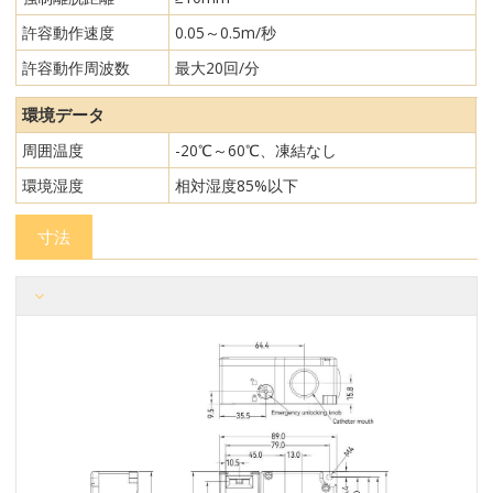
許容動作速度
0.05～0.5m/秒
許容動作周波数
最大20回/分
環境データ
周囲温度
-20℃～60℃、凍結なし
環境湿度
相対湿度85%以下
寸法