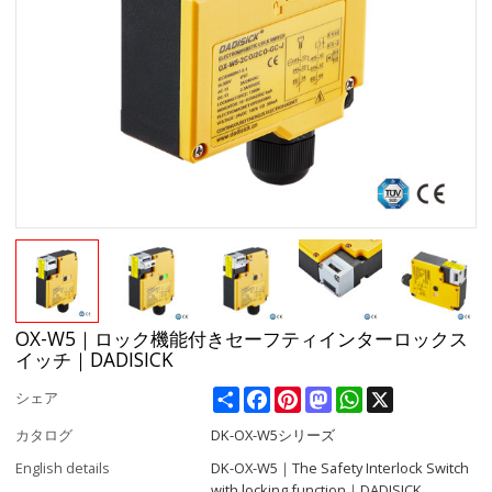
OX-W5｜ロック機能付きセーフティインターロックス
イッチ｜DADISICK
Share
Facebook
Pinterest
Mastodon
WhatsApp
X
シェア
カタログ
DK-OX-W5シリーズ
English details
DK-OX-W5｜The Safety Interlock Switch
with locking function｜DADISICK