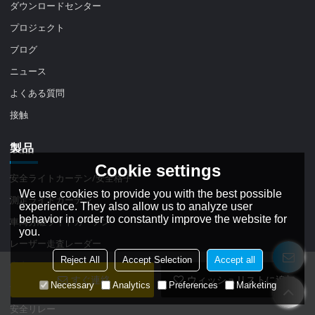
ダウンロードセンター
プロジェクト
ブログ
ニュース
よくある質問
接触
製品
Cookie settings
安全ライトカーテン/安全格子
We use cookies to provide you with the best possible
測定ライトカーテン
experience. They also allow us to analyze user
behavior in order to constantly improve the website for
車両分離ライトカーテン
you.
レーザー走査レーダー
Reject All
Accept Selection
Accept all
安全マット
すぐ連絡
ウィッシュリストに追加
Necessary
Analytics
Preferences
Marketing
安全エッジ
安全リレー