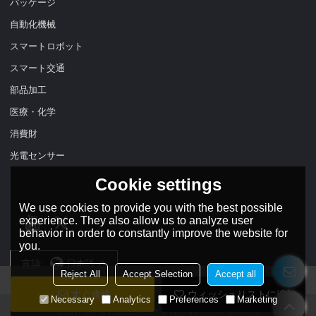
パッケージ
自動化機械
スマートロボット
スマート交通
部品加工
医療・化学
消費財
光電センサー
Cookie settings
We use cookies to provide you with the best possible
experience. They also allow us to analyze user
behavior in order to constantly improve the website for
you.
言語:
日本語
Reject All
Accept Selection
Accept all
すぐ連絡
ウィッシュリストに追加
Necessary
Analytics
Preferences
Marketing
Copyright © 2026
DADISICK TECHNOLOGY LIMITED