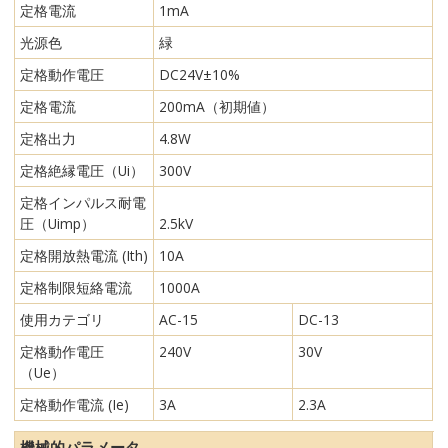
定格電流
1mA
光源色
緑
定格動作電圧
DC24V±10%
定格電流
200mA（初期値）
定格出力
4.8W
定格絶縁電圧（Ui）
300V
定格インパルス耐電
圧（Uimp）
2.5kV
定格開放熱電流 (Ith)
10A
定格制限短絡電流
1000A
使用カテゴリ
AC-15
DC-13
定格動作電圧
240V
30V
（Ue）
定格動作電流 (Ie)
3A
2.3A
機械的パラメータ