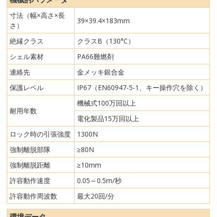
寸法（幅×高さ×長
39×39.4×183mm
さ）
絶縁クラス
クラスB（130°C）
シェル素材
PA66難燃剤
連絡先
金メッキ銀合金
保護レベル
IP67（EN60947-5-1、キー操作穴を除く）
機械式100万回以上
耐用年数
電化製品15万回以上
ロック時の引張強度
1300N
強制離脱部隊
≥80N
強制離脱距離
≥10mm
許容動作速度
0.05～0.5m/秒
許容動作周波数
最大20回/分
環境データ