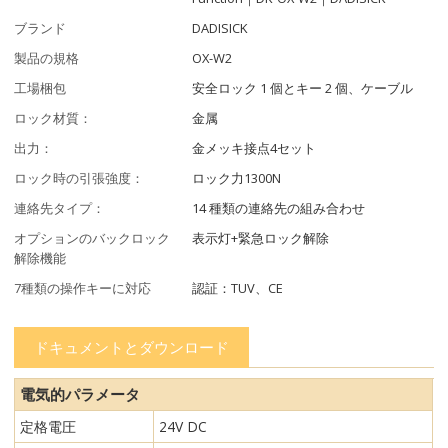
ブランド
DADISICK
製品の規格
OX-W2
工場梱包
安全ロック 1 個とキー 2 個、ケーブル
ロック材質：
金属
出力：
金メッキ接点4セット
ロック時の引張強度：
ロック力1300N
連絡先タイプ：
14 種類の連絡先の組み合わせ
オプションのバックロック
表示灯+緊急ロック解除
解除機能
7種類の操作キーに対応
認証：TUV、CE
ドキュメントとダウンロード
電気的パラメータ
定格電圧
24V DC