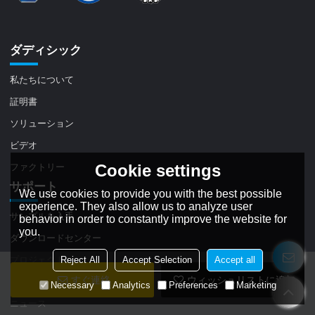
ダディシック
私たちについて
証明書
ソリューション
ビデオ
ファクトリー
Cookie settings
サポート
We use cookies to provide you with the best possible
experience. They also allow us to analyze user
サンプルを入手
behavior in order to constantly improve the website for
you.
ダウンロードセンター
プロジェクト
Reject All
Accept Selection
Accept all
すぐ連絡
ウィッシュリストに追加
ブログ
Necessary
Analytics
Preferences
Marketing
ニュース