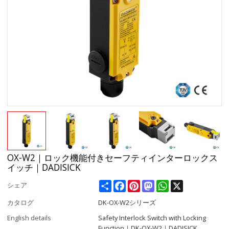
OX-W2｜ロック機能付きセーフティインターロックス
イッチ｜DADISICK
Share
Facebook
Pinterest
Mastodon
WhatsApp
X
シェア
カタログ
DK-OX-W2シリーズ
English details
Safety Interlock Switch with Locking
Function｜DK-OX-W2｜DADISICK