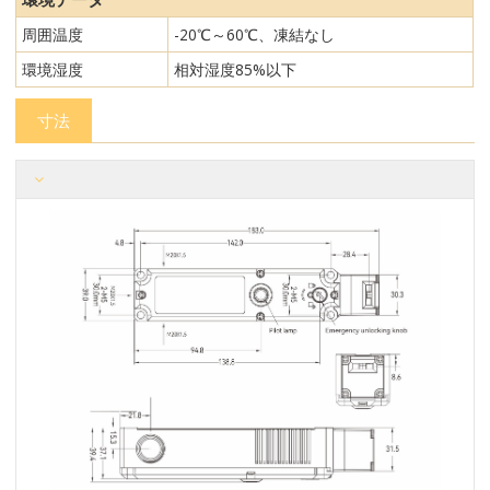
周囲温度
-20℃～60℃、凍結なし
環境湿度
相対湿度85%以下
寸法