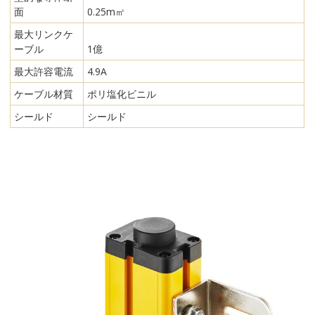
面
0.25m㎡
最大リンクケ
ーブル
1億
最大許容電流
4.9A
ケーブル材質
ポリ塩化ビニル
シールド
シールド