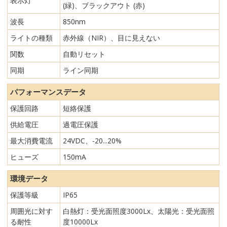
表示灯
(緑)、ブラックアウト (赤)
波長
850nm
ライトの種類
赤外線（NIR）、目に見えない
関数
自動リセット
同期
ライン同期
パフォーマンスデータ
保護回路
短絡保護
供給電圧
過電圧保護
最大消費電流
24VDC、-20...20%
ヒューズ
150mA
環境データ
保護等級
IP65
周囲光に対す
白熱灯：受光面照度3000Lx、太陽光：受光面照
る耐性
度10000Lx