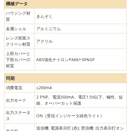
機械データ
ハウジング材
きんぞく
質
金属シェル
アルミニウム
レンズ前面ス
アクリル
クリーン材質
上部カバーと
下部カバーの
ABS強化ナイロンPA66+30%GF
材質
同期
消費電流
≤200mA
2 PNP、電流500mA、電圧1.5V以下、極性、短
出力モード
絡、オーバーカット保護
出力ステータ
ON（受信インジケータ緑色ライト）
ス
送信機: 電源表示灯 (赤); 受信機: 出力表示灯オン