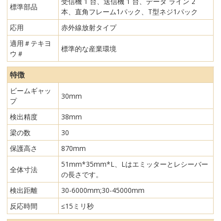
受信機 1 台、送信機 1 台、データ ライン 2
標準部品
本、直角フレーム1パック、T型ネジ1パック
応用
赤外線放射タイプ
適用＃テキヨ
標準的な産業環境
ウ＃
特徴
ビームギャッ
30mm
プ
検出精度
38mm
梁の数
30
保護高さ
870mm
51mm*35mm*L、Lはエミッターとレシーバー
全体寸法
の長さです。
検出距離
30-6000mm;30-45000mm
反応時間
≤15ミリ秒