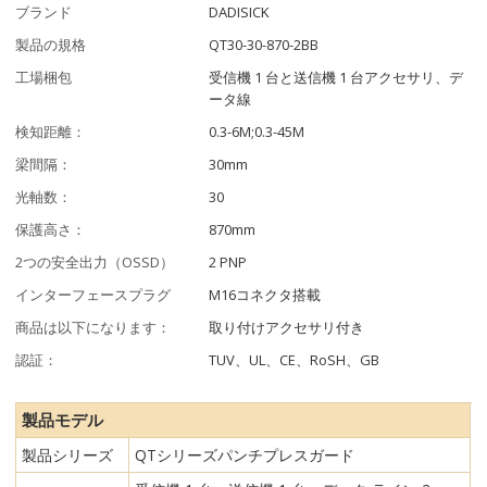
ブランド
DADISICK
製品の規格
QT30-30-870-2BB
工場梱包
受信機 1 台と送信機 1 台アクセサリ、デ
ータ線
検知距離：
0.3-6M;0.3-45M
梁間隔：
30mm
光軸数：
30
保護高さ：
870mm
2つの安全出力（OSSD）
2 PNP
インターフェースプラグ
M16コネクタ搭載
商品は以下になります：
取り付けアクセサリ付き
認証：
TUV、UL、CE、RoSH、GB
製品モデル
製品シリーズ
QTシリーズパンチプレスガード