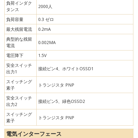
負荷インダク
2000人
タンス
負荷容量
0.3 ゼロ
最大残留電流
0.2mA
典型的な残留
0.002MA
電流
電圧降下
1.5V
安全スイッチ
接続ピン4、ホワイトOSSD1
出力1
スイッチング
トランジスタ PNP
素子
安全スイッチ
接続ピン5、緑色OSSD2
出力2
スイッチング
トランジスタ PNP
素子
電気インターフェース