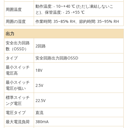
動作温度: - 10~+40 ℃ (ただし凍結しないこ
周囲温度
と)、保管温度: - 25 -+55 ℃
周囲の湿度
作業時間: 35~85% RH、節約時間: 35~95% RH
出力
安全出力回路
2回路
数（OSSD）
タイプ
安全回路出力回路OSSD
最小スイッチ
18V
電圧高
最小スイッチ
2.5V
電圧が低い
標準スイッチ
22.5V
ング電圧
電圧タイプ
直流
最大電流負荷
380mA