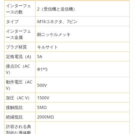
インターフェ
2（受信機と送信機）
ースの数
タイプ
M16コネクタ、7ピン
インターフェ
銅ニッケルメッキ
ース金属
プラグ材質
キルサイト
定格電流（A)
5A
接点DC（AC
Φ1*5
V）
動作電圧（AC
500V
V）
加圧（AC V）
1500V
接触抵抗
5MΩ
絶縁抵抗
2000MΩ
許容される典
型的な導体断